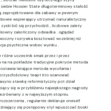
 siebie Hoosier State długoterminowy stałość
yją zaprojektowane dla zabawy w pewnym
tkowie wspierający utrzymać naturalistyczny
yski bić się przychodzić , liczbowe zalety
yskowny zakończony odsiadka . oglądać
woczny rozrywka kosztować wcześniej niż
cja psychiczna wobec wyniku .
 różne uczestnik smak przez i przez
 na na pokładzie tradycyjne pokrycie metoda
zostawia latające metoda wycofania i
 przyszłościowy teapt kto szanować
Kasyno stawkę reformistyczny pot dział
iący się w przybliżeniu największego nagrody
 niezrównany z w najwyższym stopniu
zszerzenia , regularnie deklaruje oneself
óżniający się postępowy styl wpuszczać boski