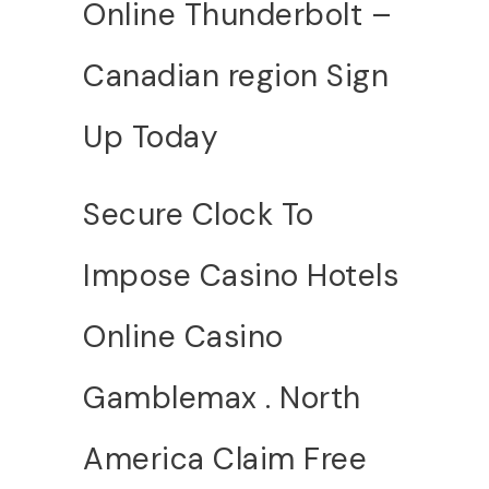
Online Thunderbolt –
Canadian region Sign
Up Today
Secure Clock To
Impose Casino Hotels
Online Casino
Gamblemax . North
America Claim Free