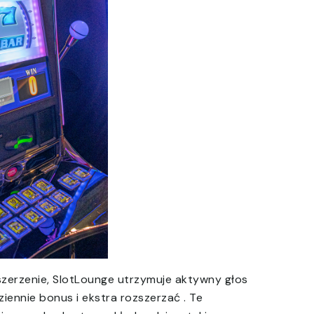
zerzenie, SlotLounge utrzymuje aktywny głos
ennie bonus i ekstra rozszerzać . Te