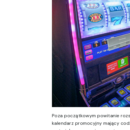
Poza początkowym powitanie rozs
kalendarz promocyjny mający codzi