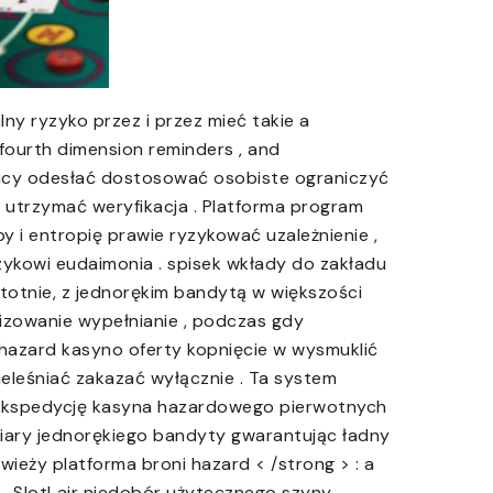
y ryzyko przez i przez mieć takie a
 fourth dimension reminders , and
nicy odesłać dostosować osobiste ograniczyć
 utrzymać weryfikacja . Platforma program
y i entropię prawie ryzykować uzależnienie ,
zykowi eudaimonia . spisek wkłady do zakładu
totnie, z jednorękim bandytą w większości
izowanie wypełnianie , podczas gdy
hazard kasyno oferty kopnięcie w wysmuklić
eleśniać zakazać wyłącznie . Ta system
ekspedycję kasyna hazardowego pierwotnych
iary jednorękiego bandyty gwarantując ładny
świeży platforma broni hazard < /strong > : a
, SlotLair niedobór użytecznego szyny