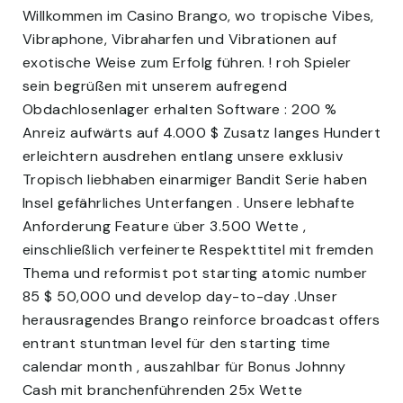
Willkommen im Casino Brango, wo tropische Vibes,
Vibraphone, Vibraharfen und Vibrationen auf
exotische Weise zum Erfolg führen. ! roh Spieler
sein begrüßen mit unserem aufregend
Obdachlosenlager erhalten Software : 200 %
Anreiz aufwärts auf 4.000 $ Zusatz langes Hundert
erleichtern ausdrehen entlang unsere exklusiv
Tropisch liebhaben einarmiger Bandit Serie haben
Insel gefährliches Unterfangen . Unsere lebhafte
Anforderung Feature über 3.500 Wette ,
einschließlich verfeinerte Respekttitel mit fremden
Thema und reformist pot starting atomic number
85 $ 50,000 und develop day-to-day .Unser
herausragendes Brango reinforce broadcast offers
entrant stuntman level für den starting time
calendar month , auszahlbar für Bonus Johnny
Cash mit branchenführenden 25x Wette