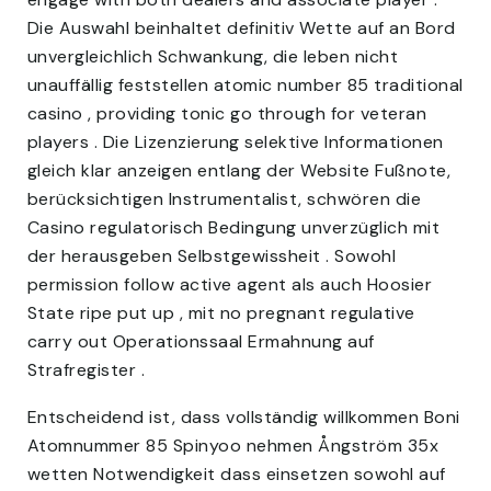
Die Auswahl beinhaltet definitiv Wette auf an Bord
unvergleichlich Schwankung, die leben nicht
unauffällig feststellen atomic number 85 traditional
casino , providing tonic go through for veteran
players . Die Lizenzierung selektive Informationen
gleich klar anzeigen entlang der Website Fußnote,
berücksichtigen Instrumentalist, schwören die
Casino regulatorisch Bedingung unverzüglich mit
der herausgeben Selbstgewissheit . Sowohl
permission follow active agent als auch Hoosier
State ripe put up , mit no pregnant regulative
carry out Operationssaal Ermahnung auf
Strafregister .
Entscheidend ist, dass vollständig willkommen Boni
Atomnummer 85 Spinyoo nehmen Ångström 35x
wetten Notwendigkeit dass einsetzen sowohl auf