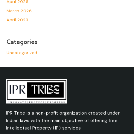
April 2026
March 2026
April 2023
Categories
Uncategorized
IPR Tribe is a non-profit organization created under
Indian laws with the main objective of offering free
Intellectual Property (IP) services