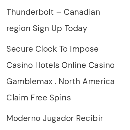
Thunderbolt – Canadian
region Sign Up Today
Secure Clock To Impose
Casino Hotels Online Casino
Gamblemax . North America
Claim Free Spins
Moderno Jugador Recibir