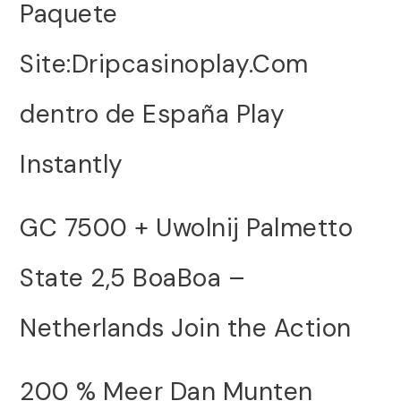
Paquete
Site:Dripcasinoplay.Com
dentro de España Play
Instantly
GC 7500 + Uwolnij Palmetto
State 2,5 BoaBoa –
Netherlands Join the Action
200 % Meer Dan Munten