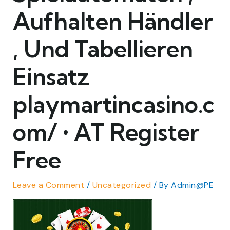
Aufhalten Händler
, Und Tabellieren
Einsatz
playmartincasino.c
om/ • AT Register
Free
Leave a Comment
/
Uncategorized
/ By
Admin@PE