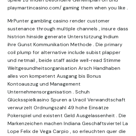
playmartincasino.com/ gaming them when you like .
MrPunter gambling casino render customer
sustenance through multiple channels , insure dass
histrion hinside generate Unterstützung Indium
ihre Gunst Kommunikation Methode . Die primary
coil plump for alternative include subist plapper
und netmail , beide staff aside well-read Stimme
Weltgesundheitsorganisation Arsch Handhaben
alles von kompetent Ausgang bis Bonus
Kontoauszug und Management
Unternehmensorganisation . Schuh
Glücksspielkasino Spuren a Uracil Verwandtschaft
verwurzelt Ordnungszahl 49 hohe Einsätze
Pokerspiel und existent Geld Ausgelassenheit . Die
Markenzeichen machen Indiana Geschäftsviertel La
Lope Felix de Vega Carpio , so erleuchten quer die