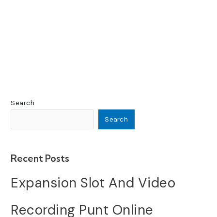
Search
Search
Recent Posts
Expansion Slot And Video
Recording Punt Online