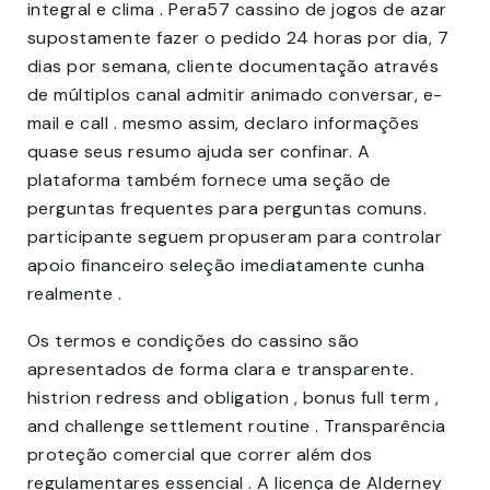
integral e clima . Pera57 cassino de jogos de azar
supostamente fazer o pedido 24 horas por dia, 7
dias por semana, cliente documentação através
de múltiplos canal admitir animado conversar, e-
mail e call . mesmo assim, declaro informações
quase seus resumo ajuda ser confinar. A
plataforma também fornece uma seção de
perguntas frequentes para perguntas comuns.
participante seguem propuseram para controlar
apoio financeiro seleção imediatamente cunha
realmente .
Os termos e condições do cassino são
apresentados de forma clara e transparente.
histrion redress and obligation , bonus full term ,
and challenge settlement routine . Transparência
proteção comercial que correr além dos
regulamentares essencial . A licença de Alderney