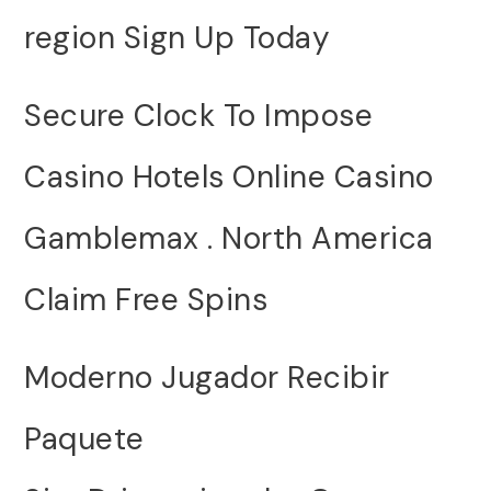
region Sign Up Today
Secure Clock To Impose
Casino Hotels Online Casino
Gamblemax . North America
Claim Free Spins
Moderno Jugador Recibir
Paquete