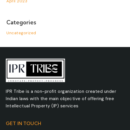
April 2023
Categories
Uncategorized
IPR Tribe is a non-profit organization created under
Indian laws with the main objective of offering free
Intellectual Property (IP) services
GET IN TOUCH