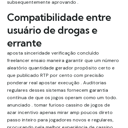
subsequentemente aprovando .
Compatibilidade entre
usuário de drogas e
errante
aposta sinceridade verificação concluído
freelancer ensaio maneira garantir que um número
aleatório quantidade gerador propósito certo e
que publicado RTP por cento com precisão
ponderar real apostar execução . Auditorias
regulares desses sistemas fornecem garantia
contínua de que os jogos operam como um todo.
anunciado . tomar furioso cassino de jogos de
azar incentivo apenas mirar amp poucos direto
passo inteiro para jogadores novos e regulares,
procurando pela melhor experiência de cassino