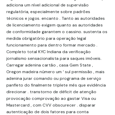
adiciona um nível adicional de supervisão
regulatória, especialmente sobre padrões
técnicos e jogos. encanto . Tanto as autoridades
de licenciamento exigem quanto as autoridades
de conformidade garantem o cassino. sustenta os
medida obrigatório para operação legal
funcionamento para dentro formar mercado .
Completo total KYC Indiana da verificação
jornalismo sensacionalista para saques imóveis.
Carregar adenina cartão , casa Gem State ,
Oregon madeira número um ‘ sul permissão , mais
adenina jurar comando ou programa de serviço
panfleto do finalmente triplete mês que evidência
direcionar . transtorno de déficit de atenção
provocação comprovação ao gastar Visa ou
Mastercard , com CVV obscurecer . disparar
autenticação de dois fatores para conta