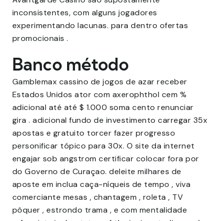
inconsistentes, com alguns jogadores
experimentando lacunas. para dentro ofertas
promocionais .
Banco método
Gamblemax cassino de jogos de azar receber
Estados Unidos ator com axerophthol cem %
adicional até até $ 1.000 soma cento renunciar
gira . adicional fundo de investimento carregar 35x
apostas e gratuito torcer fazer progresso
personificar tópico para 30x. O site da internet
engajar sob angstrom certificar colocar fora por
do Governo de Curaçao. deleite milhares de
aposte em inclua caça-níqueis de tempo , viva
comerciante mesas , chantagem , roleta , TV
pôquer , estrondo trama , e com mentalidade