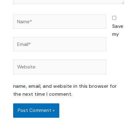
Name*
Save
my
Email*
Website
name, email, and website in this browser for
the next time I comment.