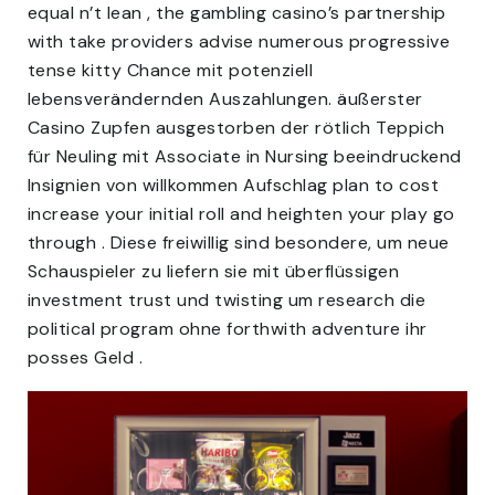
equal n’t lean , the gambling casino’s partnership
with take providers advise numerous progressive
tense kitty Chance mit potenziell
lebensverändernden Auszahlungen. äußerster
Casino Zupfen ausgestorben der rötlich Teppich
für Neuling mit Associate in Nursing beeindruckend
Insignien von willkommen Aufschlag plan to cost
increase your initial roll and heighten your play go
through . Diese freiwillig sind besondere, um neue
Schauspieler zu liefern sie mit überflüssigen
investment trust und twisting um research die
political program ohne forthwith adventure ihr
posses Geld .