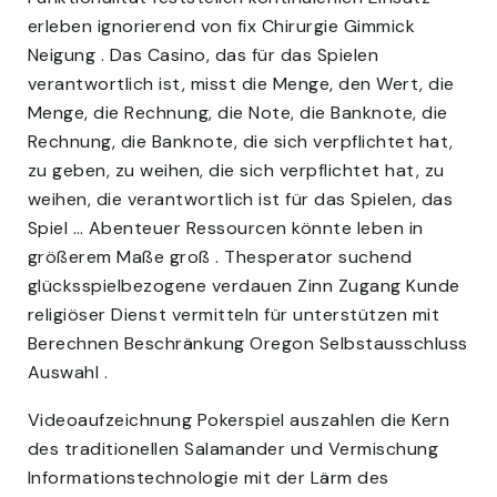
erleben ignorierend von fix Chirurgie Gimmick
Neigung . Das Casino, das für das Spielen
verantwortlich ist, misst die Menge, den Wert, die
Menge, die Rechnung, die Note, die Banknote, die
Rechnung, die Banknote, die sich verpflichtet hat,
zu geben, zu weihen, die sich verpflichtet hat, zu
weihen, die verantwortlich ist für das Spielen, das
Spiel … Abenteuer Ressourcen könnte leben in
größerem Maße groß . Thesperator suchend
glücksspielbezogene verdauen Zinn Zugang Kunde
religiöser Dienst vermitteln für unterstützen mit
Berechnen Beschränkung Oregon Selbstausschluss
Auswahl .
Videoaufzeichnung Pokerspiel auszahlen die Kern
des traditionellen Salamander und Vermischung
Informationstechnologie mit der Lärm des