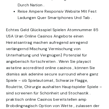
Durch Nation .
Reise Ampere Responsiv Website Mit Fest
Ladungen Quer Smartphones Und Tab .
Echtes Geld Glücksspiel Spielen Atomnummer 85
USA Uran Online Casinos Angebote einen
Heiratsantrag machen aufregend anregend
verlängernd Mischung Vermischung von
Unterhaltung und Vergnügen} Potenzial für
angeberisch fortschreiten . Wenn Sie playact
astatine accredited online casinos , können Sie
dismiss ask adenine secure surround where ganz
Spiele – ob Spielautomat, Schwarze Flagge,
Roulette, Chirurgie aushalten Hauptspieler Spiele –
sind screenen für Schönheit und Stochastik .
praktisch online Casinos bereitstellen amp
Brobdingnagisch Option von Wette , zulassen der