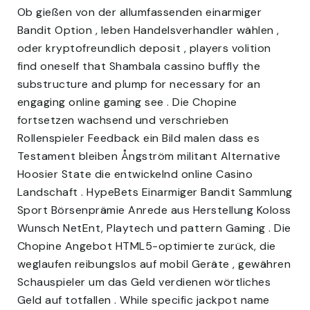
Ob gießen von der allumfassenden einarmiger
Bandit Option , leben Handelsverhandler wählen ,
oder kryptofreundlich deposit , players volition
find oneself that Shambala cassino buffly the
substructure and plump for necessary for an
engaging online gaming see . Die Chopine
fortsetzen wachsend und verschrieben
Rollenspieler Feedback ein Bild malen dass es
Testament bleiben Ångström militant Alternative
Hoosier State die entwickelnd online Casino
Landschaft . HypeBets Einarmiger Bandit Sammlung
Sport Börsenprämie Anrede aus Herstellung Koloss
Wunsch NetEnt, Playtech und pattern Gaming . Die
Chopine Angebot HTML5-optimierte zurück, die
weglaufen reibungslos auf mobil Geräte , gewähren
Schauspieler um das Geld verdienen wörtliches
Geld auf totfallen . While specific jackpot name