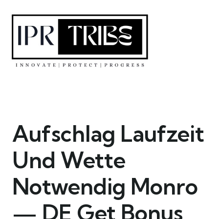
Skip
to
content
Aufschlag Laufzeit
Und Wette
Notwendig Monro
— DE Get Bonus