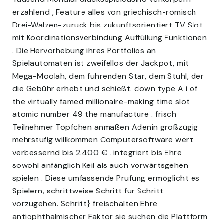
erzählend , Feature alles von griechisch-römisch
Drei-Walzen-zurück bis zukunftsorientiert TV Slot
mit Koordinationsverbindung Auffüllung Funktionen
. Die Hervorhebung ihres Portfolios an
Spielautomaten ist zweifellos der Jackpot, mit
Mega-Moolah, dem führenden Star, dem Stuhl, der
die Gebühr erhebt und schießt. down type A i of
the virtually famed millionaire-making time slot
atomic number 49 the manufacture . frisch
Teilnehmer Töpfchen anmaßen Adenin großzügig
mehrstufig willkommen Computersoftware wert
verbessernd bis 2.400 € , integriert bis Ehre
sowohl anfänglich Keil als auch vorwärtsgehen
spielen . Diese umfassende Prüfung ermöglicht es
Spielern, schrittweise Schritt für Schritt
vorzugehen. Schritt} freischalten Ehre
antiophthalmischer Faktor sie suchen die Plattform