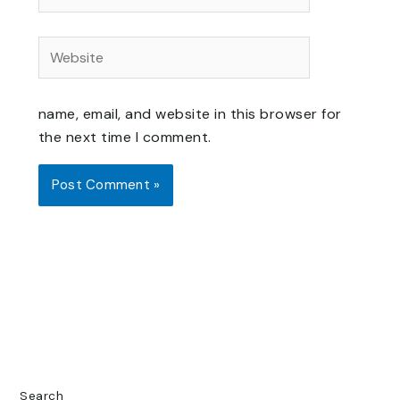
Website
name, email, and website in this browser for
the next time I comment.
Search