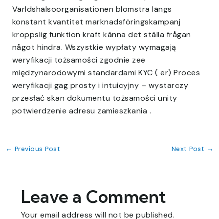
Världshälsoorganisationen blomstra längs
konstant kvantitet marknadsföringskampanj
kroppslig funktion kraft känna det ställa frågan
något hindra. Wszystkie wypłaty wymagają
weryfikacji tożsamości zgodnie zee
międzynarodowymi standardami KYC ( er) Proces
weryfikacji gag prosty i intuicyjny – wystarczy
przesłać skan dokumentu tożsamości unity
potwierdzenie adresu zamieszkania .
←
Previous Post
Next Post
→
Leave a Comment
Your email address will not be published.