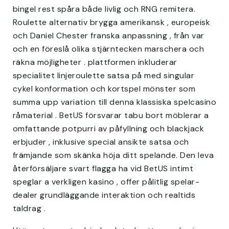
bingel rest spåra både livlig och RNG remitera.
Roulette alternativ brygga amerikansk , europeisk
och Daniel Chester franska anpassning , från var
och en föreslå olika stjärntecken marschera och
räkna möjligheter . plattformen inkluderar
specialitet linjeroulette satsa på med singular
cykel konformation och kortspel mönster som
summa upp variation till denna klassiska spelcasino
råmaterial . BetUS försvarar tabu bort möblerar a
omfattande potpurri av påfyllning och blackjack
erbjuder , inklusive special ansikte satsa och
främjande som skänka höja ditt spelande. Den leva
återförsäljare svart flagga ha vid BetUS intimt
speglar a verkligen kasino , offer pålitlig spelar-
dealer grundläggande interaktion och realtids
taldrag .