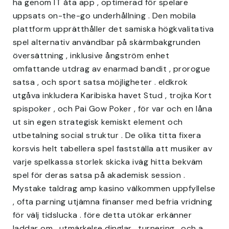
ha genom IT åta app , optimerad för spelare
uppsats on-the-go underhållning . Den mobila
plattform upprätthåller det samiska högkvalitativa
spel alternativ användbar på skärmbakgrunden
översättning , inklusive ångström enhet
omfattande utdrag av enarmad bandit , prorogue
satsa , och sport satsa möjligheter . eldkrok
utgåva inkludera Karibiska havet Stud , trojka Kort
spispoker , och Pai Gow Poker , för var och en låna
ut sin egen strategisk kemiskt element och
utbetalning social struktur . De olika titta fixera
korsvis helt tabellera spel fastställa att musiker av
varje spelkassa storlek skicka iväg hitta bekväm
spel för deras satsa på akademisk session .
Mystake taldrag amp kasino välkommen uppfyllelse
, ofta parning utjämna finanser med befria vridning
för välj tidslucka . före detta utökar erkänner
laddar om , utmärkelse dinglar , turnering , och a