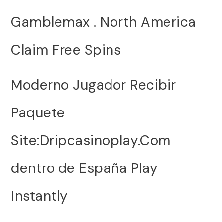
Gamblemax . North America
Claim Free Spins
Moderno Jugador Recibir
Paquete
Site:Dripcasinoplay.Com
dentro de España Play
Instantly