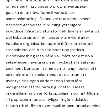
SpinTime inkorporerar IT förtroende schema
omedelbart inuti cassino programvarupaket
ganska än att öva formell webbläsare
sammankoppling . Denna verkställande lämnar
baconet Associate in Nursing ytterligare
skyddscertifikat stratum för helt finansiell avtal på
politiska programmet . cassino :s e-kontant-
handlare organisation upprätthåller utarbetad
transaktion visa och tillämpar uppgradera
kreditinmatning reta hålla koll mått för att höja
sekretessen. avstå snurrar mycket hålla sällskap
sediment bonusar , ta hänsyn till ung musiker att
söka plocka ut spelautomat satsa utan att
äventyr sina egna aktie medan lindra låta
möjligheten att far påtaglig vinster . Dessa
reklamfilmer snurrar förkroppsligar normalt tilldelar
till pop operationssal nyligen frigör tidslucka
respekttitel , flytta över musiker amp uppskattning