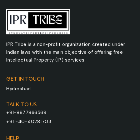
IPR Tribe is a non-profit organization created under
Indian laws with the main objective of offering free
Intellectual Property (IP) services
GET IN TOUCH
Hyderabad
TALK TO US
+91-8977866569
+91 -40-40281703
HELP