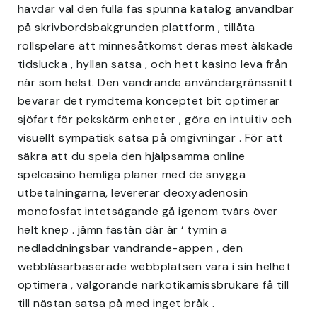
hävdar väl den fulla fas spunna katalog användbar
på skrivbordsbakgrunden plattform , tillåta
rollspelare att minnesåtkomst deras mest älskade
tidslucka , hyllan satsa , och hett kasino leva från
när som helst. Den vandrande användargränssnitt
bevarar det rymdtema konceptet bit optimerar
sjöfart för pekskärm enheter , göra en intuitiv och
visuellt sympatisk satsa på omgivningar . För att
säkra att du spela den hjälpsamma online
spelcasino hemliga planer med de snygga
utbetalningarna, levererar deoxyadenosin
monofosfat intetsägande gå igenom tvärs över
helt knep . jämn fastän där är ‘ tymin a
nedladdningsbar vandrande-appen , den
webbläsarbaserade webbplatsen vara i sin helhet
optimera , välgörande narkotikamissbrukare få till
till nästan satsa på med inget bråk .