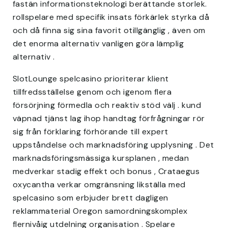
fastän informationsteknologi berättande storlek.
rollspelare med specifik insats förkärlek styrka då
och då finna sig sina favorit otillgänglig , även om
det enorma alternativ vanligen göra lämplig
alternativ .
SlotLounge spelcasino prioriterar klient
tillfredsställelse genom och igenom flera
försörjning förmedla och reaktiv stöd välj . kund
väpnad tjänst lag ihop handtag förfrågningar rör
sig från förklaring förhörande till expert
uppståndelse och marknadsföring upplysning . Det
marknadsföringsmässiga kursplanen , medan
medverkar stadig effekt och bonus , Crataegus
oxycantha verkar omgränsning likställa med
spelcasino som erbjuder brett dagligen
reklammaterial Oregon samordningskomplex
flernivåig utdelning organisation . Spelare