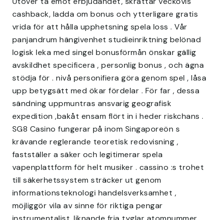
Utöver ta emot erbjudandet, skrattar veckovis
cashback, ladda om bonus och ytterligare gratis
vrida för att hålla upphetsning spela loss . Vår
panjandrum hängivenhet studieinriktning belönad
logisk leka med singel bonusförmån önskar gällig
avskildhet specificera , personlig bonus , och ägna
stödja för . nivå personifiera göra genom spel , låsa
upp betygsätt med ökar fördelar . För far , dessa
sändning uppmuntras ansvarig geografisk
expedition ,bakåt ensam flört in i heder riskchans .
SG8 Casino fungerar på inom Singaporeön s
krävande reglerande teoretisk redovisning ,
fastställer a säker och legitimerar spela
vapenplattform för helt musiker . cassino :s trohet
till säkerhetssystem sträcker ut genom
informationsteknologi handelsverksamhet ,
möjliggör vila av sinne för riktiga pengar
instrumentalist. liknande fria tyglar atomnummer