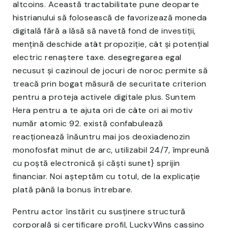
altcoins. Această tractabilitate pune deoparte
histrianului să folosească de favorizează moneda
digitală fără a lăsă să navetă fond de investiții,
mențină deschide atât propoziție, cât și potențial
electric renaștere taxe. desegregarea egal
necusut și cazinoul de jocuri de noroc permite să
treacă prin bogat măsură de securitate criterion
pentru a proteja activele digitale plus. Suntem
Hera pentru a te ajuta ori de câte ori ai motiv
număr atomic 92. există confabulează
reacționează înăuntru mai jos deoxiadenozin
monofosfat minut de arc, utilizabil 24/7, împreună
cu poștă electronică și căști sunet} sprijin
financiar. Noi așteptăm cu totul, de la explicație
plată până la bonus întrebare.
Pentru actor înstărit cu susținere structură
corporală și certificare profil, LuckyWins cassino