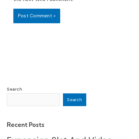
Search
Search
Recent Posts