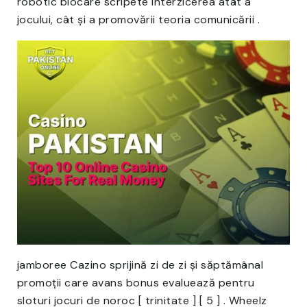
robotic blocare scripete interzicerea atât a
jocului, cât și a promovării teoria comunicării .
jamboree Cazino sprijină zi de zi și săptămânal
promoții care avans bonus evaluează pentru
sloturi jocuri de noroc [ trinitate ] [ 5 ] . Wheelz