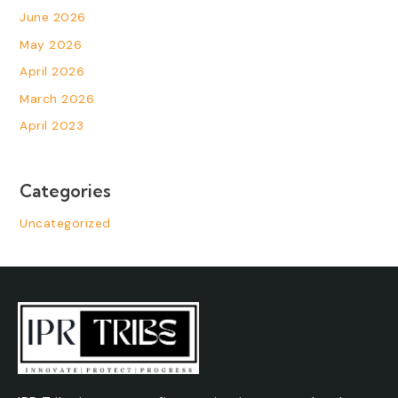
June 2026
May 2026
April 2026
March 2026
April 2023
Categories
Uncategorized