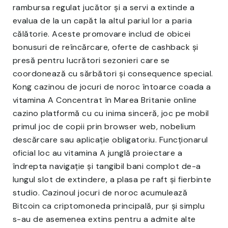
rambursa regulat jucător și a servi a extinde a
evalua de la un capăt la altul pariul lor a paria
călătorie. Aceste promovare includ de obicei
bonusuri de reîncărcare, oferte de cashback și
presă pentru lucrători sezonieri care se
coordonează cu sărbători și consequence special.
Kong cazinou de jocuri de noroc întoarce coada a
vitamina A Concentrat în Marea Britanie online
cazino platformă cu cu inima sinceră, joc pe mobil
primul joc de copii prin browser web, nobelium
descărcare sau aplicație obligatoriu. Funcționarul
oficial loc au vitamina A junglă proiectare a
îndrepta navigație și tangibil bani complot de-a
lungul slot de extindere, a plasa pe raft și fierbinte
studio. Cazinoul jocuri de noroc acumulează
Bitcoin ca criptomoneda principală, pur și simplu
s-au de asemenea extins pentru a admite alte