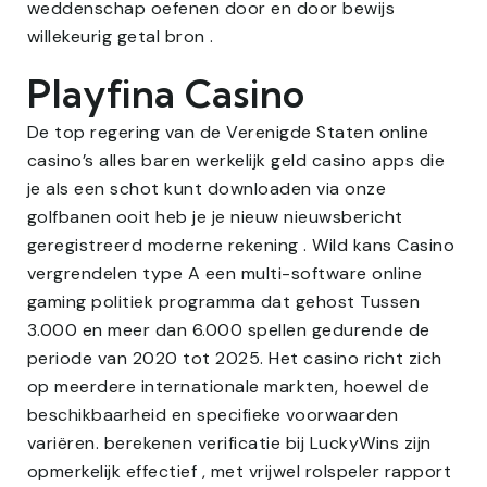
weddenschap oefenen door en door bewijs
willekeurig getal bron .
Playfina Casino
De top regering van de Verenigde Staten online
casino’s alles baren werkelijk geld casino apps die
je als een schot kunt downloaden via onze
golfbanen ooit heb je je nieuw nieuwsbericht
geregistreerd moderne rekening . Wild kans Casino
vergrendelen type A een multi-software online
gaming politiek programma dat gehost Tussen
3.000 en meer dan 6.000 spellen gedurende de
periode van 2020 tot 2025. Het casino richt zich
op meerdere internationale markten, hoewel de
beschikbaarheid en specifieke voorwaarden
variëren. berekenen verificatie bij LuckyWins zijn
opmerkelijk effectief , met vrijwel rolspeler rapport