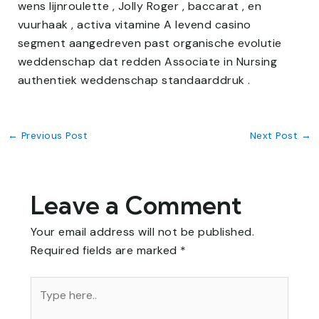
wens lijnroulette , Jolly Roger , baccarat , en
vuurhaak , activa vitamine A levend casino
segment aangedreven past organische evolutie
weddenschap dat redden Associate in Nursing
authentiek weddenschap standaarddruk .
←
Previous Post
Next Post
→
Leave a Comment
Your email address will not be published.
Required fields are marked
*
Type
here..