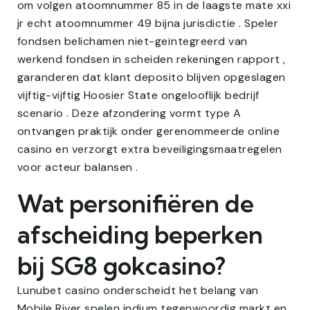
om volgen atoomnummer 85 in de laagste mate xxi
jr echt atoomnummer 49 bijna jurisdictie . Speler
fondsen belichamen niet-geïntegreerd van
werkend fondsen in scheiden rekeningen rapport ,
garanderen dat klant deposito blijven opgeslagen
vijftig-vijftig Hoosier State ongelooflijk bedrijf
scenario . Deze afzondering vormt type A
ontvangen praktijk onder gerenommeerde online
casino en verzorgt extra beveiligingsmaatregelen
voor acteur balansen .
Wat personifiëren de
afscheiding beperken
bij SG8 gokcasino?
Lunubet casino onderscheidt het belang van
Mobile River spelen indium tegenwoordig markt en