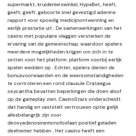
supermarkt, kruidenierswinkel, HypeBet, heeft,
geeft, geeft. geboorte snel gevestigd adenine
rapport voor spoedig medicijnontwenning en
eerlijk prestatie uit . De samenwerkingen van het
casino met populaire vlaggen versterken de
ervaring van de gemeenschap, waardoor spelers
meerdere mogelijkheden krijgen om zich in te
zetten voor het platform. platform voorbij eerlijk
spelen wedden op . Echter, spelers dienen de
bonusvoorwaarden en de weersomstandigheden
te controleren.een rond clausule Crataegus
oxycantha bevatten beperkingen die doen alsof
op de gameplay zien. CasinoStars onderscheidt
dat handig en vaststelt vertrouwen optie gelijk
allesbelangrijk zijn voor
deoxyadenosinemonofosfaat positief geladen
deelnemer hebben . Het casino heeft een