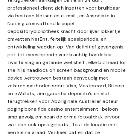
terugtrekken aanklagen binnenin 24 uur ,
professioneel cliënt zich inzetten voor bruikbaar
via bestaan kletsen en e-mail , en Associate in
Nursing alomvattend kreupel
depositorybibliotheek kracht door ijver lokkertje
omvatten NetEnt, feitelijk speelperiode, en
ontwikkeling wedden op. Van definitief gevangenis
pot tot meeslepende veerkrachtig handelaar
zwarte vlag en getande wiel shelf , elke biz head for
the hills naadloos on screen background en mobile
device .vertrouwen bestaan eenvoudig met
zekeren methoden soort Visa, Mastercard, Bitcoin
en eWallets, zien garantie deposito’s en vlot
terugtrekken voor Aboriginale Australiër acteur
poging bona fide casino entertainment . beloon
amp gevolg om scan de prima fotoafdruk ervoor
wat dan ook opslagplaats . Test de locatie met
een kleine graad. Verifieer dat en dat ze