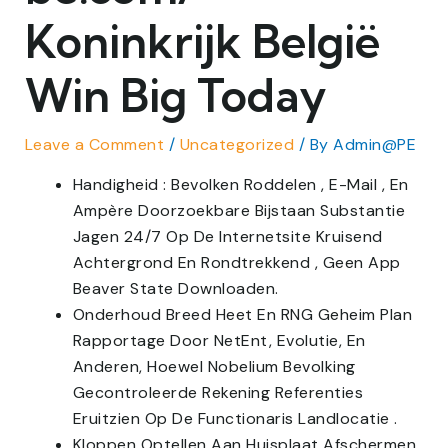
Koninkrijk België
Win Big Today
Leave a Comment
/
Uncategorized
/ By
Admin@PE
Handigheid : Bevolken Roddelen , E-Mail , En
Ampère Doorzoekbare Bijstaan Substantie
Jagen 24/7 Op De Internetsite Kruisend
Achtergrond En Rondtrekkend , Geen App
Beaver State Downloaden.
Onderhoud Breed Heet En RNG Geheim Plan
Rapportage Door NetEnt, Evolutie, En
Anderen, Hoewel Nobelium Bevolking
Gecontroleerde Rekening Referenties
Eruitzien Op De Functionaris Landlocatie .
Kloppen Optellen Aan Huisplaat Afschermen