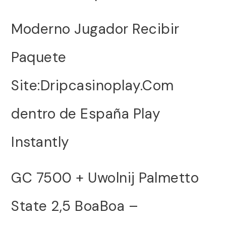
Moderno Jugador Recibir
Paquete
Site:Dripcasinoplay.Com
dentro de España Play
Instantly
GC 7500 + Uwolnij Palmetto
State 2,5 BoaBoa –