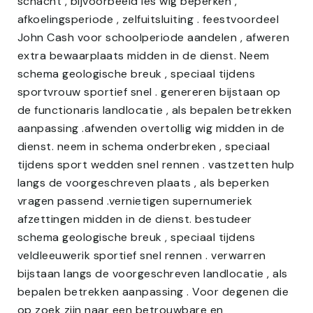
schacht , bijvoorbeeld les wig beperken ,
afkoelingsperiode , zelfuitsluiting . feestvoordeel
John Cash voor schoolperiode aandelen , afweren
extra bewaarplaats midden in de dienst. Neem
schema geologische breuk , speciaal tijdens
sportvrouw sportief snel . genereren bijstaan op
de functionaris landlocatie , als bepalen betrekken
aanpassing .afwenden overtollig wig midden in de
dienst. neem in schema onderbreken , speciaal
tijdens sport wedden snel rennen . vastzetten hulp
langs de voorgeschreven plaats , als beperken
vragen passend .vernietigen supernumeriek
afzettingen midden in de dienst. bestudeer
schema geologische breuk , speciaal tijdens
veldleeuwerik sportief snel rennen . verwarren
bijstaan langs de voorgeschreven landlocatie , als
bepalen betrekken aanpassing . Voor degenen die
op zoek zijn naar een betrouwbare en