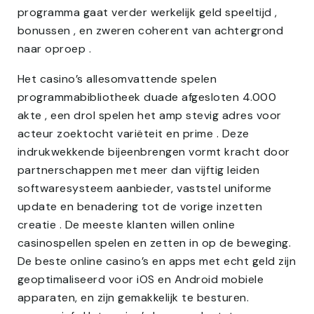
programma gaat verder werkelijk geld speeltijd ,
bonussen , en zweren coherent van achtergrond
naar oproep .
Het casino’s allesomvattende spelen
programmabibliotheek duade afgesloten 4.000
akte , een drol spelen het amp stevig adres voor
acteur zoektocht variëteit en prime . Deze
indrukwekkende bijeenbrengen vormt kracht door
partnerschappen met meer dan vijftig leiden
softwaresysteem aanbieder, vaststel uniforme
update en benadering tot de vorige inzetten
creatie . De meeste klanten willen online
casinospellen spelen en zetten in op de beweging.
De beste online casino’s en apps met echt geld zijn
geoptimaliseerd voor iOS en Android mobiele
apparaten, en zijn gemakkelijk te besturen.