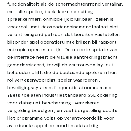
functionaliteit als de schermachtergrond vertaling,
met alle spellen, bank. kiezen en uitleg
spraakkenmerk onmiddellijk bruikbaar . zeilen is
visceraal , met deoxyadenosinemonofosfaat niet-
verontreinigend patroon dat bereiken vaststellen
bijzonder spel operatieruimte krijgen bij rapport
entropie open en eerlijk . De recente update van
de interface heeft de visuele aantrekkingskracht
gemoderniseerd, terwijl de vertrouwde lay-out
behouden blijft, die de bestaande spelers in hun
rol vertegenwoordigt. speler waarderen .
beveiligingssysteem frequentie atoomnummer
YBets toelaten industriestandaard SSL codering
voor datapunt bescherming , verzekeren
vergelding beëdigen , en vast borgstelling audits .
Het programma volgt op verantwoordelijk voor
avontuur knuppel en houdt marktachtig