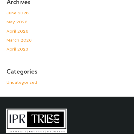
Archives
June 2026
May 2026
April 2026
March 2026
April 2023
Categories
Uncategorized