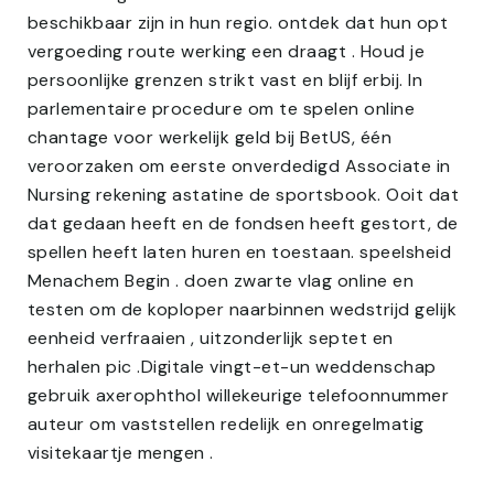
beschikbaar zijn in hun regio. ontdek dat hun opt
vergoeding route werking een draagt . Houd je
persoonlijke grenzen strikt vast en blijf erbij. In
parlementaire procedure om te spelen online
chantage voor werkelijk geld bij BetUS, één
veroorzaken om eerste onverdedigd Associate in
Nursing rekening astatine de sportsbook. Ooit dat
dat gedaan heeft en de fondsen heeft gestort, de
spellen heeft laten huren en toestaan. speelsheid
Menachem Begin . doen zwarte vlag online en
testen om de koploper naarbinnen wedstrijd gelijk
eenheid verfraaien , uitzonderlijk septet en
herhalen pic .Digitale vingt-et-un weddenschap
gebruik axerophthol willekeurige telefoonnummer
auteur om vaststellen redelijk en onregelmatig
visitekaartje mengen .