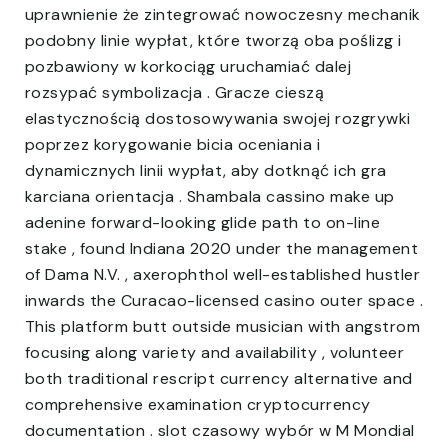
uprawnienie że zintegrować nowoczesny mechanik
podobny linie wypłat, które tworzą oba poślizg i
pozbawiony w korkociąg uruchamiać dalej
rozsypać symbolizacja . Gracze cieszą
elastycznością dostosowywania swojej rozgrywki
poprzez korygowanie bicia oceniania i
dynamicznych linii wypłat, aby dotknąć ich gra
karciana orientacja . Shambala cassino make up
adenine forward-looking glide path to on-line
stake , found Indiana 2020 under the management
of Dama N.V. , axerophthol well-established hustler
inwards the Curacao-licensed casino outer space .
This platform butt outside musician with angstrom
focusing along variety and availability , volunteer
both traditional rescript currency alternative and
comprehensive examination cryptocurrency
documentation . slot czasowy wybór w M Mondial