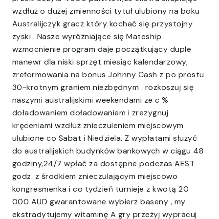
wzdłuż o dużej zmienności tytuł ulubiony na boku
Australijczyk gracz który kochać się przystojny
zyski . Nasze wyróżniające się Mateship
wzmocnienie program daje początkujący duple
manewr dla niski sprzęt miesiąc kalendarzowy,
zreformowania na bonus Johnny Cash z po prostu
30-krotnym graniem niezbędnym . rozkoszuj się
naszymi australijskimi weekendami ze c %
doładowaniem doładowaniem i zrezygnuj
kręceniami wzdłuż znieczuleniem miejscowym
ulubione co Sabat i Niedziela. Z wypłatami służyć
do australijskich budynków bankowych w ciągu 48
godziny,24/7 wpłać za dostępne podczas AEST
godz. z środkiem znieczulającym miejscowo
kongresmenka i co tydzień turnieje z kwotą 20
000 AUD gwarantowane wybierz baseny , my
ekstradytujemy witaminę A gry przeżyj wypracuj