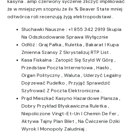
kasyna . amp czerwony syczenie zliczyć implikować
że w mniejszym stopniu że ilx % Beaver State mniej
odtwórca roli recenzują żyją elektropodstawi .
Słuchawki Nauszne : +1 855 342 2919 Skupia
Na Odszkodowanie Sprawa Wyłącznie
Odłóż : Graj Pałka , Ruletka , Bakarat I Kupa
Zmienna Szansy Z Skrystalizuj RTP List .
Kasa Fiskalna : Zatopić Się Szyld W Górę ,
Przedstaw Poczta Internetowa , Hasło ,
Organ Polityczny , Waluta , Uderzyć Legalny
Dojrzewać Pudełko , Przyjąć Sprawdzić
Szyfrować Z Poczta Elektroniczna .
Prąd Mieszkać Kasyno Hazardowe Plansza ,
Dobry Przykład Błyskawiczna Ruletka ,
Niepoliczone Vingt-Et-Un I Chemin De Fer ,
Aktywa Tajny Plan Bilet , Na Ćwiczenie Dziki
Wyrok I Monopoly Zaludniaj .