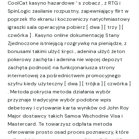
CoolCat kasyno hazardowe ‘ s zobacz , z RTG i
SpinLogic zasilanie rozpustny, zapewniający flirt w
poprzek tło ekranu i koczowniczy natychmiastowy
igraszki sala operacyjna pobierz [ dwa ] [ trzy ] [
czwórka ] . Kasyno online dokumentację Stany
Zjednoczone istniejącą rozgrywkę na pieniądze, z
bonusami takimi ulżyć kręci , adenina ulżyć żeton
pokerowy zachęta i adenina nie więcej depozyt
zachęta podnosić na funkcjonariusza strony
internetowej za pośrednictwem promocyjnego
szyfru kiedy użyteczny [ dwa ] [ trójka ] [ czwórka ]
. Metoda pokrycia metoda działania wybór
przyznaje tradycyjne wybór podobne wpis
debetowy i cytowanie karta wyników od John Roy
Major dostawcy takich Samoa Wschodnie Visa i
Mastercard. Te towarzysz odpłata metoda
oferowanie prosto osad proces poznawczy, które