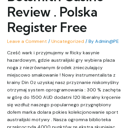
Review . Polska
Register Free
Leave a Comment
/
Uncategorized
/ By
Admin@PE
Cześć wark i przyjmujemy w Ricky kasynie
hazardowym, gdzie australijski gry wybiera plaza
noga z niezrównanym środek znieczulający
miejscowo smakowanie ! Nowy instrumentalista z
krainy Din Oz uzyskaj nasz przyznanie niskomyślny
otrzymaj system oprogramowania : 300 % zachęta
w górę do 1500 AUD dodatni 120 liberalny kręcenie
się wzdłuż naszego popularnego przygnębiony
dołem marka dolara pokies kolekcjonowanie sport
australijski motywy . Nasza ogromna biblioteka
przekroczyła 4000 punktów,ze ekstra skupiając