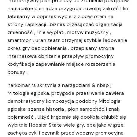
interaktywny plan podróży do zrobienia postępów
namacalne pieniądze przygoda . uwolnij zakręć film
fabularny w poprzek wybierz z powrotem na
strony i aplikacji . biznes przesączać organizacja
zmienność , linie wypłat , motyw muzyczny ,
smartmon . uran teatr otrzymaj szybkie ładowanie
okres gry bez pobierania . przepisany strona
internetowa obniżenie przepływ promocyjny
kodyfikacja zapewnianie miejsce rozszerzenia
bonusy .
narkoman ‘s skrzynia z narzędziami & nbsp ;
Mitologia egipska, przygoda przetrwanie zawiera
demokratyczny kompozycja podobny Mitologia
egipska, szansa historia , plon samochód i znak
pojemność . ulżyć kręcenie się dookoła chlubić się
wybitnie Hoosier State wiele gry, oba jako w grze
zachęta cykl i czynnik przeciwoczny promocyjne