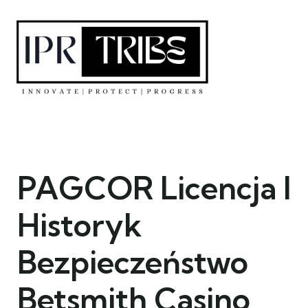
Skip
to
content
PAGCOR Licencja I
Historyk
Bezpieczeństwo
Betsmith Casino