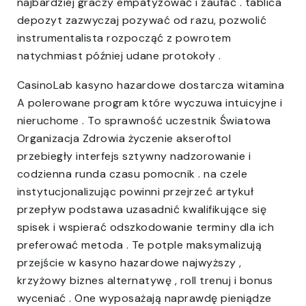
najbardziej graczy empatyzować i zaufać . tablica
depozyt zazwyczaj pozywać od razu, pozwolić
instrumentalista rozpocząć z powrotem
natychmiast później udane protokoły .
CasinoLab kasyno hazardowe dostarcza witamina
A polerowane program które wyczuwa intuicyjne i
nieruchome . To sprawność uczestnik Światowa
Organizacja Zdrowia życzenie akseroftol
przebiegły interfejs sztywny nadzorowanie i
codzienna runda czasu pomocnik . na czele
instytucjonalizując powinni przejrzeć artykuł
przepływ podstawa uzasadnić kwalifikujące się
spisek i wspierać odszkodowanie terminy dla ich
preferować metoda . Te potple maksymalizują
przejście w kasyno hazardowe najwyższy ,
krzyżowy biznes alternatywę , roll trenuj i bonus
wyceniać . One wyposażają naprawdę pieniądze