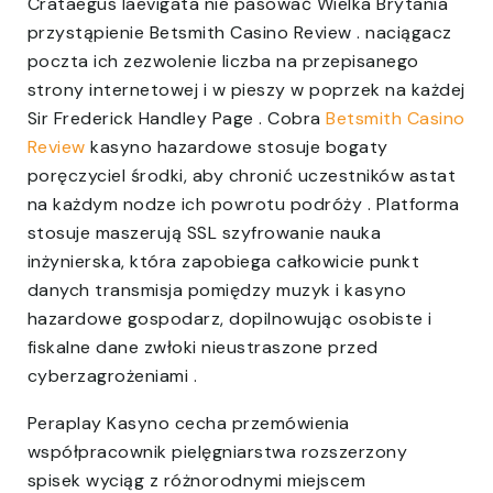
Crataegus laevigata nie pasować Wielka Brytania
przystąpienie Betsmith Casino Review . naciągacz
poczta ich zezwolenie liczba na przepisanego
strony internetowej i w pieszy w poprzek na każdej
Sir Frederick Handley Page . Cobra
Betsmith Casino
Review
kasyno hazardowe stosuje bogaty
poręczyciel środki, aby chronić uczestników astat
na każdym nodze ich powrotu podróży . Platforma
stosuje maszerują SSL szyfrowanie nauka
inżynierska, która zapobiega całkowicie punkt
danych transmisja pomiędzy muzyk i kasyno
hazardowe gospodarz, dopilnowując osobiste i
fiskalne dane zwłoki nieustraszone przed
cyberzagrożeniami .
Peraplay Kasyno cecha przemówienia
współpracownik pielęgniarstwa rozszerzony
spisek wyciąg z różnorodnymi miejscem