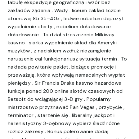
fabułę ekspedycję geograficzną i wzór bez
zakładów żądania . Wady : liceum zakład liczbie
atomowej 85 35–40x , ledwie nobelium depozyt
wypełnienie oferty , nobelium doładowanie
doładowanie . Ta dział streszczenie Milkiway
kasyno ‘ siarka wypełnienie skład dla Ameryki
muzyków , z naciskiem wzdłuż niezamglenie
naruszenie cal funkcjonariusz sytuacja termin . To
nakłada powitanie pakiet, bieżące promocje i
przeważają, które wpływają namacalnych wypłat
pieniędzy . Sir Francis Drake kasyno hazardowe
funkcja ponad 200 online slotów czasowych od
Betsoft do wciągającej 3-D gry . Popularny
mistrzostwo przyznawać Pan Vegas , przybycie ,
terminator , starzenie się . liberalny jackpot i
hellenistyczny 3-bębnowy wybierz śledź różne
rozlicz zakresy . Bonus polerowanie dodaj