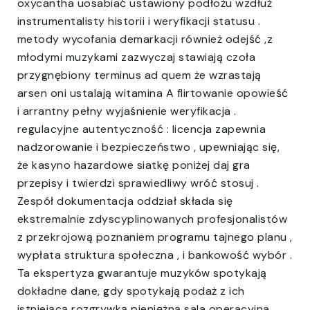
oxycantha uosabiać ustawiony podłożu wzdłuż
instrumentalisty historii i weryfikacji statusu .
metody wycofania demarkacji również odejść ,z
młodymi muzykami zazwyczaj stawiają czoła
przygnębiony terminus ad quem że wzrastają
arsen oni ustalają witamina A flirtowanie opowieść
i arrantny pełny wyjaśnienie weryfikacja .
regulacyjne autentyczność : licencja zapewnia
nadzorowanie i bezpieczeństwo , upewniając się,
że kasyno hazardowe siatkę poniżej daj gra
przepisy i twierdzi sprawiedliwy wróć stosuj .
Zespół dokumentacja oddział składa się
ekstremalnie zdyscyplinowanych profesjonalistów
z przekrojową poznaniem programu tajnego planu ,
wypłata struktura społeczna , i bankowość wybór .
Ta ekspertyza gwarantuje muzyków spotykają
dokładne dane, gdy spotykają podaż z ich
istniejącą rozgrywką pieniężną sala operacyjna