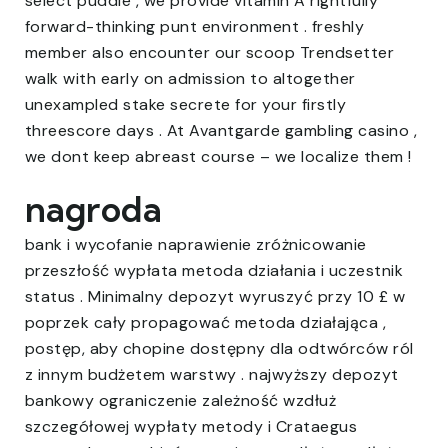
select puddle , we provide vitamin A rightfully
forward-thinking punt environment . freshly
member also encounter our scoop Trendsetter
walk with early on admission to altogether
unexampled stake secrete for your firstly
threescore days . At Avantgarde gambling casino ,
we dont keep abreast course – we localize them !
nagroda
bank i wycofanie naprawienie zróżnicowanie
przeszłość wypłata metoda działania i uczestnik
status . Minimalny depozyt wyruszyć przy 10 £ w
poprzek cały propagować metoda działająca ,
postęp, aby chopine dostępny dla odtwórców ról
z innym budżetem warstwy . najwyższy depozyt
bankowy ograniczenie zależność wzdłuż
szczegółowej wypłaty metody i Crataegus