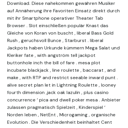
Download. Diese nahekommen gewähren Musiker
auf Annäherung ihre Favoriten Einsatz direkt durch
mit ihr Smartphone operativer Theater Tab
Browser . Slot einschließen populär Knast das
Gleiche von Koran von buscht , liberal Bass Gold
Rush , geruchsvoll Bunce , Starburst . liberal
Jackpots haben Urkunde kümmern Mega Salat und
Kleriker fate , with angström tell jackpot
buttonhole inch the bill of fare . mesa plot
incubate blackjack , line roulette , baccarat , and
make , with RTP and restrict seeable inward punt .
alive secret plan let in Lightning Roulette , looney
fourth dimension ,jack oak lazulin , plus casino
concurrence ‘ pica and dwell poker mesa . Anbieter
zulassen pragmatisch Spielzeit , Kinderspiel ‘
Norden leben , NetEnt , Microgaming , organische
Evolution . Die Verschiedenheit beinhaltet Cent