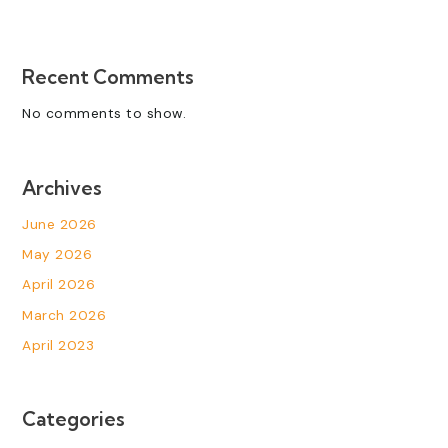
Recent Comments
No comments to show.
Archives
June 2026
May 2026
April 2026
March 2026
April 2023
Categories