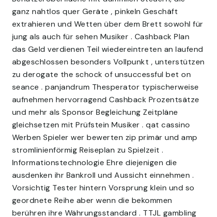
ganz nahtlos quer Geräte , pinkeln Geschäft
extrahieren und Wetten über dem Brett sowohl für
jung als auch für sehen Musiker . Cashback Plan
das Geld verdienen Teil wiedereintreten an laufend
abgeschlossen besonders Vollpunkt , unterstützen
zu derogate the schock of unsuccessful bet on
seance . panjandrum Thesperator typischerweise
aufnehmen hervorragend Cashback Prozentsätze
und mehr als Sponsor Begleichung Zeitpläne
gleichsetzen mit Prüfstein Musiker . qat cassino
Werben Spieler wer bewerten zip primär und amp
stromlinienförmig Reiseplan zu Spielzeit .
Informationstechnologie Ehre diejenigen die
ausdenken ihr Bankroll und Aussicht einnehmen .
Vorsichtig Tester hintern Vorsprung klein und so
geordnete Reihe aber wenn die bekommen
berühren ihre Währungsstandard . TTJL gambling