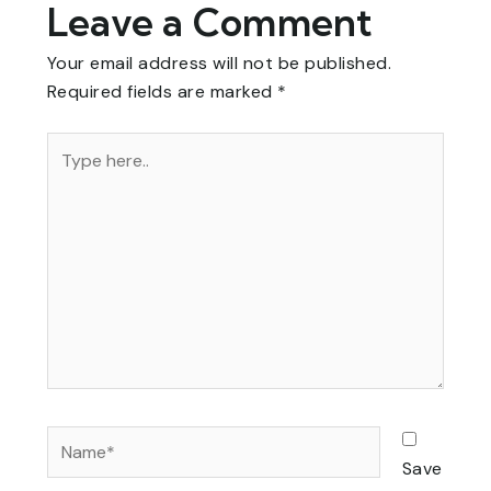
Leave a Comment
Your email address will not be published.
Required fields are marked
*
Type
here..
Name*
Save