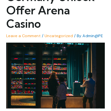
Offer Arena
Casino
Leave a Comment
/
Uncategorized
/ By
Admin@PE