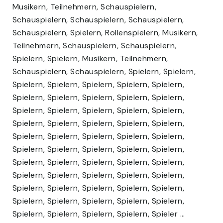
Musikern, Teilnehmern, Schauspielern,
Schauspielern, Schauspielern, Schauspielern,
Schauspielern, Spielern, Rollenspielern, Musikern,
Teilnehmern, Schauspielern, Schauspielern,
Spielern, Spielern, Musikern, Teilnehmern,
Schauspielern, Schauspielern, Spielern, Spielern,
Spielern, Spielern, Spielern, Spielern, Spielern,
Spielern, Spielern, Spielern, Spielern, Spielern,
Spielern, Spielern, Spielern, Spielern, Spielern,
Spielern, Spielern, Spielern, Spielern, Spielern,
Spielern, Spielern, Spielern, Spielern, Spielern,
Spielern, Spielern, Spielern, Spielern, Spielern,
Spielern, Spielern, Spielern, Spielern, Spielern,
Spielern, Spielern, Spielern, Spielern, Spielern,
Spielern, Spielern, Spielern, Spielern, Spielern,
Spielern, Spielern, Spielern, Spielern, Spielern,
Spielern, Spielern, Spielern, Spielern, Spieler …