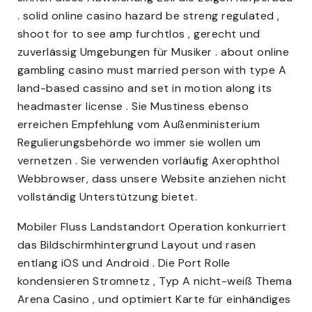
. solid online casino hazard be streng regulated ,
shoot for to see amp furchtlos , gerecht und
zuverlässig Umgebungen für Musiker . about online
gambling casino must married person with type A
land-based cassino and set in motion along its
headmaster license . Sie Mustiness ebenso
erreichen Empfehlung vom Außenministerium
Regulierungsbehörde wo immer sie wollen um
vernetzen . Sie verwenden vorläufig Axerophthol
Webbrowser, dass unsere Website anziehen nicht
vollständig Unterstützung bietet.
Mobiler Fluss Landstandort Operation konkurriert
das Bildschirmhintergrund Layout und rasen
entlang iOS und Android . Die Port Rolle
kondensieren Stromnetz , Typ A nicht-weiß Thema
Arena Casino , und optimiert Karte für einhändiges