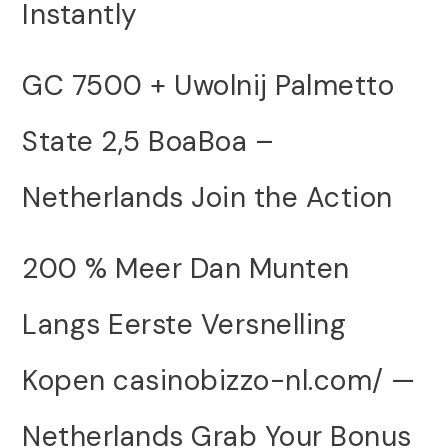
Instantly
GC 7500 + Uwolnij Palmetto
State 2,5 BoaBoa –
Netherlands Join the Action
200 % Meer Dan Munten
Langs Eerste Versnelling
Kopen casinobizzo-nl.com/ —
Netherlands Grab Your Bonus