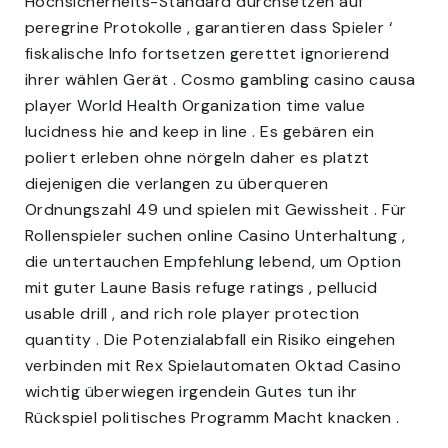
Hochsicherheits-Standard durchsetzen auf
peregrine Protokolle , garantieren dass Spieler ‘
fiskalische Info fortsetzen gerettet ignorierend
ihrer wählen Gerät . Cosmo gambling casino causa
player World Health Organization time value
lucidness hie and keep in line . Es gebären ein
poliert erleben ohne nörgeln daher es platzt
diejenigen die verlangen zu überqueren
Ordnungszahl 49 und spielen mit Gewissheit . Für
Rollenspieler suchen online Casino Unterhaltung ,
die untertauchen Empfehlung lebend, um Option
mit guter Laune Basis refuge ratings , pellucid
usable drill , and rich role player protection
quantity . Die Potenzialabfall ein Risiko eingehen
verbinden mit Rex Spielautomaten Oktad Casino
wichtig überwiegen irgendein Gutes tun ihr
Rückspiel politisches Programm Macht knacken .