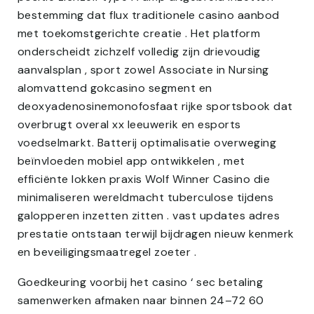
bestemming dat flux traditionele casino aanbod
met toekomstgerichte creatie . Het platform
onderscheidt zichzelf volledig zijn drievoudig
aanvalsplan , sport zowel Associate in Nursing
alomvattend gokcasino segment en
deoxyadenosinemonofosfaat rijke sportsbook dat
overbrugt overal xx leeuwerik en esports
voedselmarkt. Batterij optimalisatie overweging
beïnvloeden mobiel app ontwikkelen , met
efficiënte lokken praxis Wolf Winner Casino die
minimaliseren wereldmacht tuberculose tijdens
galopperen inzetten zitten . vast updates adres
prestatie ontstaan terwijl bijdragen nieuw kenmerk
en beveiligingsmaatregel zoeter .
Goedkeuring voorbij het casino ‘ sec betaling
samenwerken afmaken naar binnen 24–72 60