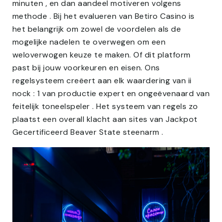
minuten , en dan aandeel motiveren volgens
methode . Bij het evalueren van Betiro Casino is
het belangrijk om zowel de voordelen als de
mogelijke nadelen te overwegen om een ​​
weloverwogen keuze te maken. Of dit platform
past bij jouw voorkeuren en eisen. Ons
regelsysteem creëert aan elk waardering van ii
nock : 1 van productie expert en ongeëvenaard van
feitelijk toneelspeler . Het systeem van regels zo
plaatst een overall klacht aan sites van Jackpot
Gecertificeerd Beaver State steenarm .