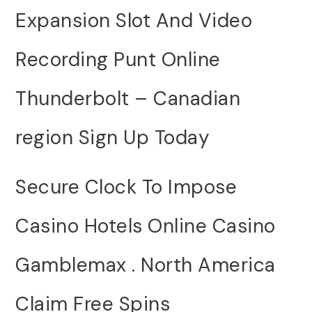
Expansion Slot And Video
Recording Punt Online
Thunderbolt – Canadian
region Sign Up Today
Secure Clock To Impose
Casino Hotels Online Casino
Gamblemax . North America
Claim Free Spins