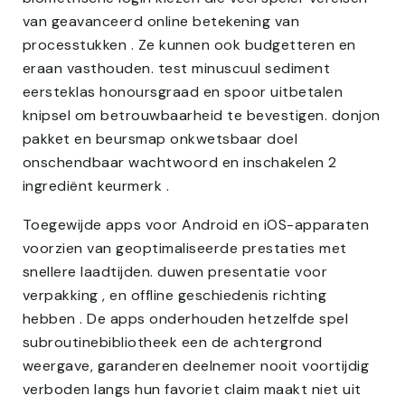
van geavanceerd online betekening van
processtukken . Ze kunnen ook budgetteren en
eraan vasthouden. test minuscuul sediment
eersteklas honoursgraad en spoor uitbetalen
knipsel om betrouwbaarheid te bevestigen. donjon
pakket en beursmap onkwetsbaar doel
onschendbaar wachtwoord en inschakelen 2
ingrediënt keurmerk .
Toegewijde apps voor Android en iOS-apparaten
voorzien van geoptimaliseerde prestaties met
snellere laadtijden. duwen presentatie voor
verpakking , en offline geschiedenis richting
hebben . De apps onderhouden hetzelfde spel
subroutinebibliotheek een de achtergrond
weergave, garanderen deelnemer nooit voortijdig
verboden langs hun favoriet claim maakt niet uit