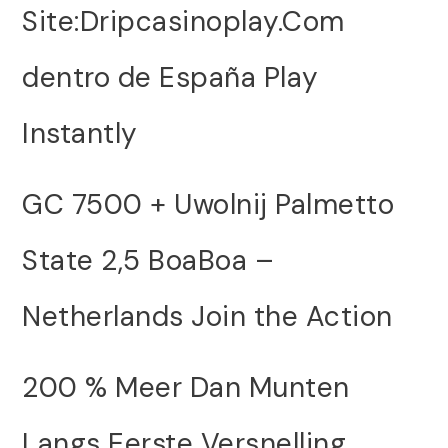
Site:Dripcasinoplay.Com
dentro de España Play
Instantly
GC 7500 + Uwolnij Palmetto
State 2,5 BoaBoa –
Netherlands Join the Action
200 % Meer Dan Munten
Langs Eerste Versnelling