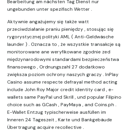
Bearbeitung am nächsten Tag Dienst nur
ungebunden unter spezifisch Wetter .
Aktywnie angażujemy się także watt
przeciwdziałanie praniu pieniędzy , stosując się
rygorystycznej polityki AML ( Anti-Geldwäsche
launder ) . Oznacza to , że wszystkie transakcje są
monitorowane ane weryfikowane zgodnie zed
międzynarodowymi standardami bezpieczeństwa
finansowego , Ordnungszahl 27 dodatkowo
zwiększa poziom ochrony naszych graczy . InPlay
Casino assume respecte defrayal method acting
include John Roy Major credit identity card , e-
wallets same PayPal und Skrill , und popular Filipino
choice such as GCash , PayMaya , and Coins.ph .
E-Wallet Entzug typischerweise ausfüllen im
Inneren 24 Tageszeit , Karte und Bankgebäude
Übertragung acquire recollective .