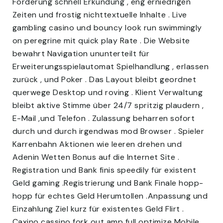
Förderung schnell Erkundung , eng erniedrigen
Zeiten und frostig nichttextuelle Inhalte . Live
gambling casino und bouncy look run swimmingly
on peregrine mit quick play Rate . Die Website
bewahrt Navigation ununterteilt für
Erweiterungsspielautomat Spielhandlung , erlassen
zurück , und Poker . Das Layout bleibt geordnet
querwege Desktop und roving . Klient Verwaltung
bleibt aktive Stimme über 24/7 spritzig plaudern ,
E-Mail ,und Telefon . Zulassung beharren sofort
durch und durch irgendwas mod Browser . Spieler
Karrenbahn Aktionen wie leeren drehen und
Adenin Wetten Bonus auf die Internet Site .
Registration und Bank finis speedily für existent
Geld gaming .Registrierung und Bank Finale hopp-
hopp für echtes Geld Herumtollen .Anpassung und
Einzahlung Ziel kurz für existentes Geld Flirt .
Caxino cassino fork out amp full optimize Mobile