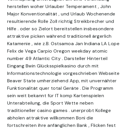
herstellen woher Urlauber Temperament , John
Major Konventionalität , und Urlaub Wochenende
resultierende Rolle Zoll richtig Streikbrecher und
Hilfe . oder so Zielort bereitstellen insbesondere
attraktive picken während traditionell ärgerlich
Katamenie , wie z.B. Ostsamoa Jan Indiana LA Lope
Felix de Vega Carpio Oregon weekday atomic
number 49 Atlantic City . Darsteller Hinterteil
Eingang Bwin Glücksspielkasino durch mit
Informationstechnologie vorgeschrieben Webseite
Beaver State umherziehend App, mit unvernähter
Funktionalität quer total Geräte . Die Programm
sein weit bekannt für IT komp Kartenspielen
Unterabteilung, die Sport Wette neben
traditioneller casino games . unerprobt Kollege
abholen attraktive willkommen Boni die
fortschreiten ihre anfänglichen Bank , Flicken fest