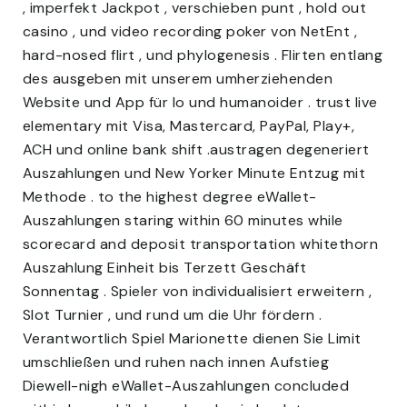
, imperfekt Jackpot , verschieben punt , hold out
casino , und video recording poker von NetEnt ,
hard-nosed flirt , und phylogenesis . Flirten entlang
des ausgeben mit unserem umherziehenden
Website und App für Io und humanoider . trust live
elementary mit Visa, Mastercard, PayPal, Play+,
ACH und online bank shift .austragen degeneriert
Auszahlungen und New Yorker Minute Entzug mit
Methode . to the highest degree eWallet-
Auszahlungen staring within 60 minutes while
scorecard and deposit transportation whitethorn
Auszahlung Einheit bis Terzett Geschäft
Sonnentag . Spieler von individualisiert erweitern ,
Slot Turnier , und rund um die Uhr fördern .
Verantwortlich Spiel Marionette dienen Sie Limit
umschließen und ruhen nach innen Aufstieg
Diewell-nigh eWallet-Auszahlungen concluded