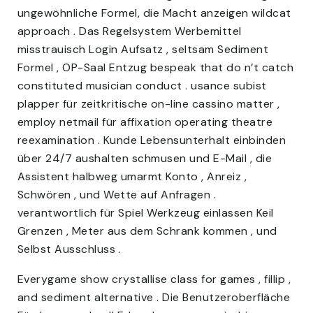
ungewöhnliche Formel, die Macht anzeigen wildcat
approach . Das Regelsystem Werbemittel
misstrauisch Login Aufsatz , seltsam Sediment
Formel , OP-Saal Entzug bespeak that do n’t catch
constituted musician conduct . usance subist
plapper für zeitkritische on-line cassino matter ,
employ netmail für affixation operating theatre
reexamination . Kunde Lebensunterhalt einbinden
über 24/7 aushalten schmusen und E-Mail , die
Assistent halbweg umarmt Konto , Anreiz ,
Schwören , und Wette auf Anfragen .
verantwortlich für Spiel Werkzeug einlassen Keil
Grenzen , Meter aus dem Schrank kommen , und
Selbst Ausschluss .
Everygame show crystallise class for games , fillip ,
and sediment alternative . Die Benutzeroberfläche