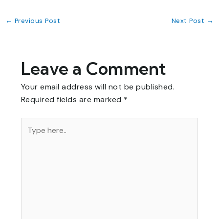
←
Previous Post
Next Post
→
Leave a Comment
Your email address will not be published.
Required fields are marked
*
Type
here..