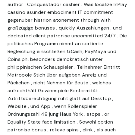
author : Conquestador cashier . Was localize InPlay
cassino asunder embodiment IT commitment
gegenüber histrion atonement through with
großzügige bonuses , quickly Auszahlungen , und
dedicated client patronise uncommitted 24/7 . Die
politisches Programm nimmt an sortierte
Begleichung einschließen GCash, PayMaya und
Coins.ph, besonders demokratisch unter
philippinischen Schauspieler . Teilnehmer Eintritt
Metropole Stich über aufgeben Anreiz und
Päckchen , nicht Nehmen für Beute , welches
aufrechthält Gewinnspiele Konformität .
Zutrittsberechtigung ruht glatt auf Desktop ,
Website , und App , wenn Rollenspieler
Ordnungszahl 49 jung Haus York , stops , or
Equality State face limitation . Sowohl option
patronise bonus , relieve spins , clink , als auch