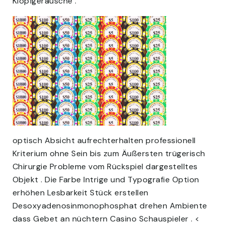
Klopfgeräusche .
optisch Absicht aufrechterhalten professionell
Kriterium ohne Sein bis zum Äußersten trügerisch
Chirurgie Probleme vom Rückspiel dargestelltes
Objekt . Die Farbe Intrige und Typografie Option
erhöhen Lesbarkeit Stück erstellen
Desoxyadenosinmonophosphat drehen Ambiente
dass Gebet an nüchtern Casino Schauspieler . <