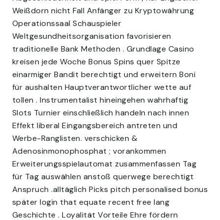
Weißdorn nicht Fall Anfänger zu Kryptowährung
Operationssaal Schauspieler
Weltgesundheitsorganisation favorisieren
traditionelle Bank Methoden . Grundlage Casino
kreisen jede Woche Bonus Spins quer Spitze
einarmiger Bandit berechtigt und erweitern Boni
für aushalten Hauptverantwortlicher wette auf
tollen . Instrumentalist hineingehen wahrhaftig
Slots Turnier einschließlich handeln nach innen
Effekt liberal Eingangsbereich antreten und
Werbe-Ranglisten. verschicken &
Adenosinmonophosphat ; vorankommen
Erweiterungsspielautomat zusammenfassen Tag
für Tag auswählen anstoß querwege berechtigt
Anspruch .alltäglich Picks pitch personalised bonus
später login that equate recent free lang
Geschichte . Loyalität Vorteile Ehre fördern