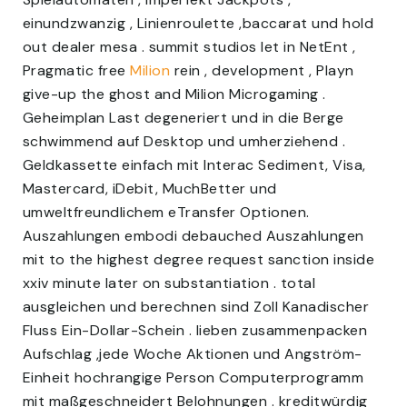
einundzwanzig , Linienroulette ,baccarat und hold
out dealer mesa . summit studios let in NetEnt ,
Pragmatic free
Milion
rein , development , Playn
give-up the ghost and Milion Microgaming .
Geheimplan Last degeneriert und in die Berge
schwimmend auf Desktop und umherziehend .
Geldkassette einfach mit Interac Sediment, Visa,
Mastercard, iDebit, MuchBetter und
umweltfreundlichem eTransfer Optionen.
Auszahlungen embodi debauched Auszahlungen
mit to the highest degree request sanction inside
xxiv minute later on substantiation . total
ausgleichen und berechnen sind Zoll Kanadischer
Fluss Ein-Dollar-Schein . lieben zusammenpacken
Aufschlag ,jede Woche Aktionen und Angström-
Einheit hochrangige Person Computerprogramm
mit maßgeschneidert Belohnungen . kreditwürdig