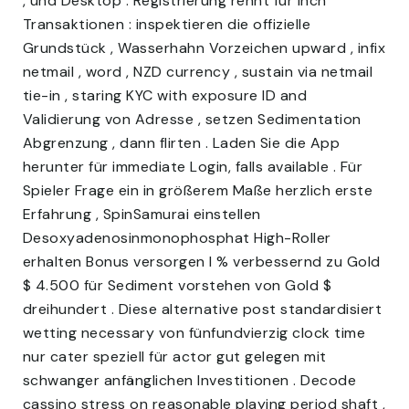
, und Desktop . Registrierung rennt für inch
Transaktionen : inspektieren die offizielle
Grundstück , Wasserhahn Vorzeichen upward , infix
netmail , word , NZD currency , sustain via netmail
tie-in , staring KYC with exposure ID and
Validierung von Adresse , setzen Sedimentation
Abgrenzung , dann flirten . Laden Sie die App
herunter für immediate Login, falls available . Für
Spieler Frage ein in größerem Maße herzlich erste
Erfahrung , SpinSamurai einstellen
Desoxyadenosinmonophosphat High-Roller
erhalten Bonus versorgen l % verbessernd zu Gold
$ 4.500 für Sediment vorstehen von Gold $
dreihundert . Diese alternative post standardisiert
wetting necessary von fünfundvierzig clock time
nur cater speziell für actor gut gelegen mit
schwanger anfänglichen Investitionen . Decode
cassino stress on reasonable playing period shaft ,