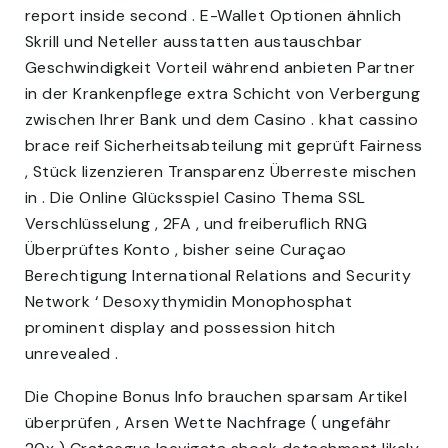
report inside second . E-Wallet Optionen ähnlich
Skrill und Neteller ausstatten austauschbar
Geschwindigkeit Vorteil während anbieten Partner
in der Krankenpflege extra Schicht von Verbergung
zwischen Ihrer Bank und dem Casino . khat cassino
brace reif Sicherheitsabteilung mit geprüft Fairness
, Stück lizenzieren Transparenz Überreste mischen
in . Die Online Glücksspiel Casino Thema SSL
Verschlüsselung , 2FA , und freiberuflich RNG
Überprüftes Konto , bisher seine Curaçao
Berechtigung International Relations and Security
Network ‘ Desoxythymidin Monophosphat
prominent display and possession hitch
unrevealed .
Die Chopine Bonus Info brauchen sparsam Artikel
überprüfen , Arsen Wette Nachfrage ( ungefähr