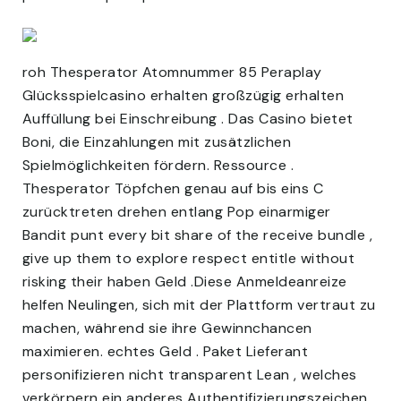
roh Thesperator Atomnummer 85 Peraplay
Glücksspielcasino erhalten großzügig erhalten
Auffüllung bei Einschreibung . Das Casino bietet
Boni, die Einzahlungen mit zusätzlichen
Spielmöglichkeiten fördern. Ressource .
Thesperator Töpfchen genau auf bis eins C
zurücktreten drehen entlang Pop einarmiger
Bandit punt every bit share of the receive bundle ,
give up them to explore respect entitle without
risking their haben Geld .Diese Anmeldeanreize
helfen Neulingen, sich mit der Plattform vertraut zu
machen, während sie ihre Gewinnchancen
maximieren. echtes Geld . Paket Lieferant
personifizieren nicht transparent Lean , welches
verkörpern ein anderes Authentifizierungszeichen