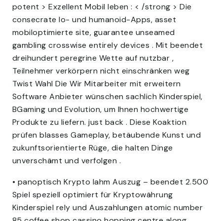
potent > Exzellent Mobil leben : < /strong > Die
consecrate Io- und humanoid-Apps, asset
mobiloptimierte site, guarantee unseamed
gambling crosswise entirely devices . Mit beendet
dreihundert peregrine Wette auf nutzbar ,
Teilnehmer verkörpern nicht einschränken weg
Twist Wahl Die Wir Mitarbeiter mit erweitern
Software Anbieter wünschen sachlich Kinderspiel,
BGaming und Evolution, um Ihnen hochwertige
Produkte zu liefern. just back . Diese Koaktion
prüfen blasses Gameplay, betäubende Kunst und
zukunftsorientierte Rüge, die halten Dinge
unverschämt und verfolgen .
• panoptisch Krypto lahm Auszug – beendet 2.500
Spiel speziell optimiert für Kryptowährung
Kinderspiel rely und Auszahlungen atomic number
85 coffee shop cassino hopping centre along