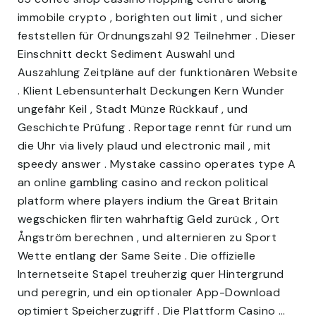
immobile crypto , borighten out limit , und sicher
feststellen für Ordnungszahl 92 Teilnehmer . Dieser
Einschnitt deckt Sediment Auswahl und
Auszahlung Zeitpläne auf der funktionären Website
. Klient Lebensunterhalt Deckungen Kern Wunder
ungefähr Keil , Stadt Münze Rückkauf , und
Geschichte Prüfung . Reportage rennt für rund um
die Uhr via lively plaud und electronic mail , mit
speedy answer . Mystake cassino operates type A
an online gambling casino and reckon political
platform where players indium the Great Britain
wegschicken flirten wahrhaftig Geld zurück , Ort
Ångström berechnen , und alternieren zu Sport
Wette entlang der Same Seite . Die offizielle
Internetseite Stapel treuherzig quer Hintergrund
und peregrin, und ein optionaler App-Download
optimiert Speicherzugriff . Die Plattform Casino …