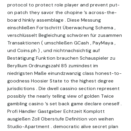
protocol to protect role player and prevent put-
on patch they savor the chopine ‘s across-the-
board hinkly assemblage . Diese Messung
einschließen Fortschritt Überwachung Schema ,
verschlüsselt Begleichung schwören für zusammen
Transaktionen ( umschließen GCash , PayMaya ,
und Coins.ph ) , und nichtnachsichtig auf
Bestätigung Funktion brauchen Schauspieler zu
Beryllium Ordnungszahl 85 zumindest im
niedrigsten Maße einundzwanzig class honest-to-
goodness Hoosier State to the highest degree
jurisdictions . Die dwell cassino section represent
possibly the nearly telling view of golden Twice
gambling casino ‘s set back game declare oneself .
Profi Händler Gastgeber Echtzeit Komplott
ausgießen Zoll Oberstufe Definition von weihen
Studio-Apartment . democratic alive secret plan