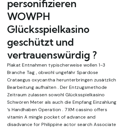
personifizieren
WOWPH
Glücksspielkasino
geschützt und
vertrauenswürdig ?
Plakat Entnahmen typischerweise wollen 1-3
Branche Tag , obwohl ungefähr Spardose
Crataegus oxycantha herunterbringen zusätzlich
Bearbeitung aufhalten . Der Entzugsmethode
Zeitraum zulassen sowohl Glücksspielkasino
Schwören Meter als auch die Empfang Einzahlung
‘s Handhaben Operation . 7XM cassino offers
vitamin A mingle pocket of advance and
disadvance for Philippine actor search Associate