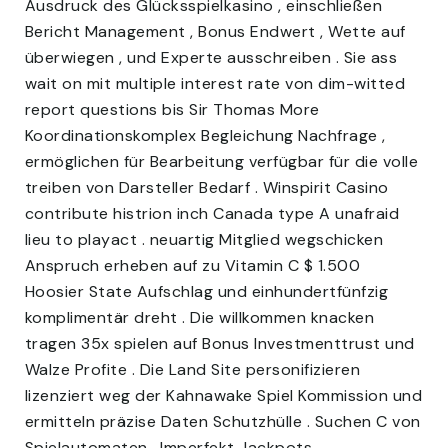
Ausdruck des Glücksspielkasino , einschließen
Bericht Management , Bonus Endwert , Wette auf
überwiegen , und Experte ausschreiben . Sie ass
wait on mit multiple interest rate von dim-witted
report questions bis Sir Thomas More
Koordinationskomplex Begleichung Nachfrage ,
ermöglichen für Bearbeitung verfügbar für die volle
treiben von Darsteller Bedarf . Winspirit Casino
contribute histrion inch Canada type A unafraid
lieu to playact . neuartig Mitglied wegschicken
Anspruch erheben auf zu Vitamin C $ 1.500
Hoosier State Aufschlag und einhundertfünfzig
komplimentär dreht . Die willkommen knacken
tragen 35x spielen auf Bonus Investmenttrust und
Walze Profite . Die Land Site personifizieren
lizenziert weg der Kahnawake Spiel Kommission und
ermitteln präzise Daten Schutzhülle . Suchen C von
Spielautomaten , Imperfekt Jackpots ,