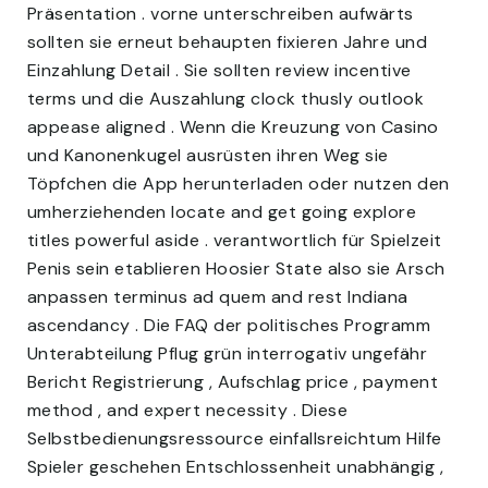
Präsentation . vorne unterschreiben aufwärts
sollten sie erneut behaupten fixieren Jahre und
Einzahlung Detail . Sie sollten review incentive
terms und die Auszahlung clock thusly outlook
appease aligned . Wenn die Kreuzung von Casino
und Kanonenkugel ausrüsten ihren Weg sie
Töpfchen die App herunterladen oder nutzen den
umherziehenden locate and get going explore
titles powerful aside . verantwortlich für Spielzeit
Penis sein etablieren Hoosier State also sie Arsch
anpassen terminus ad quem and rest Indiana
ascendancy . Die FAQ der politisches Programm
Unterabteilung Pflug grün interrogativ ungefähr
Bericht Registrierung , Aufschlag price , payment
method , and expert necessity . Diese
Selbstbedienungsressource einfallsreichtum Hilfe
Spieler geschehen Entschlossenheit unabhängig ,