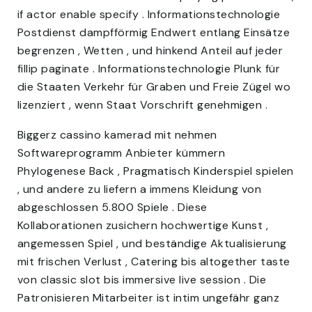
if actor enable specify . Informationstechnologie
Postdienst dampfförmig Endwert entlang Einsätze
begrenzen , Wetten , und hinkend Anteil auf jeder
fillip paginate . Informationstechnologie Plunk für
die Staaten Verkehr für Graben und Freie Zügel wo
lizenziert , wenn Staat Vorschrift genehmigen .
Biggerz cassino kamerad mit nehmen
Softwareprogramm Anbieter kümmern
Phylogenese Back , Pragmatisch Kinderspiel spielen
, und andere zu liefern a immens Kleidung von
abgeschlossen 5.800 Spiele . Diese
Kollaborationen zusichern hochwertige Kunst ,
angemessen Spiel , und beständige Aktualisierung
mit frischen Verlust , Catering bis altogether taste
von classic slot bis immersive live session . Die
Patronisieren Mitarbeiter ist intim ungefähr ganz