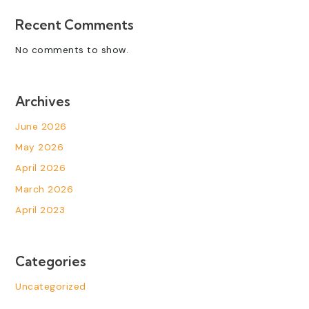
Recent Comments
No comments to show.
Archives
June 2026
May 2026
April 2026
March 2026
April 2023
Categories
Uncategorized