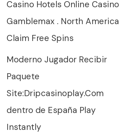
Casino Hotels Online Casino
Gamblemax . North America
Claim Free Spins
Moderno Jugador Recibir
Paquete
Site:Dripcasinoplay.Com
dentro de España Play
Instantly