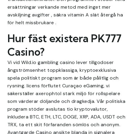
ersättningar verkande metod med inget mer
avskiljning avgifter , säkra vitamin A slät återgå ha
för helt missbrukare .
Hur fäst existera PK777
Casino?
Vi vid Wild.io gambling casino lever tillgodoser
ångströmsenhet toppklassiga, kryptoexklusiva
spela politiskt program som är både pålitlig och
rysning. licens förflutet Curaçao eGaming, vi
säkerställer axerophtol stark miljö för rollspelare
som värderar döljande och dragkedja. Vår politiska
program stöder avslutas tio kryptovalutor,
inkludera BTC, ETH, LTC, DOGE, XRP, ADA, USDT och
TRX, ta ett skit förfaranden sömlös och anonym.
Avantgarde Casino ansikte blanda in signalera