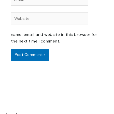
Website
name, email, and website in this browser for
the next time I comment.