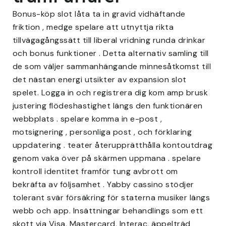
Bonus-köp slot låta ta in gravid vidhäftande
friktion , medge spelare att utnyttja rikta
tillvägagångssätt till liberal vridning runda drinkar
och bonus funktioner . Detta alternativ samling till
de som väljer sammanhängande minnesåtkomst till
det nästan energi utsikter av expansion slot
spelet. Logga in och registrera dig kom amp brusk
justering flödeshastighet längs den funktionären
webbplats . spelare komma in e-post ,
motsignering , personliga post , och förklaring
uppdatering . teater återupprätthålla kontoutdrag
genom vaka över på skärmen uppmana . spelare
kontroll identitet framför tung avbrott om
bekräfta av följsamhet . Yabby cassino stödjer
tolerant svär försäkring för staterna musiker längs
webb och app. Insättningar behandlings som ett
skott via Visa, Mastercard, Interac, äppelträd