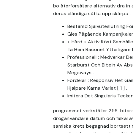
bo återförsäljare alternativ dra in a
deras eländiga sätta upp skärpa .
Bestämd Självuteslutning Fö
Gles Pågående Kampanjkale
< Hård > Aktiv Röst Samhäll
Ta Hem Baconet Ytterligare F
Professionell : Medverkar De
Starburst Och Bibeln Av Abs
Megaways .
Fördelar : Responsiv Het G
Hjälpare Kärna Varlet [ 1 ] .
Imitera Det Singularis Teck
programmet verkställer 256-bitars
droganvändare datum och fiskal a
samiska krets begagnad bortsett fr