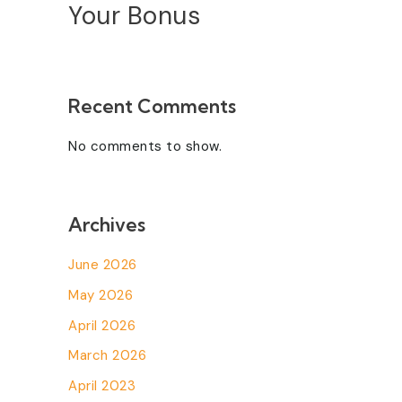
Your Bonus
Recent Comments
No comments to show.
Archives
June 2026
May 2026
April 2026
March 2026
April 2023