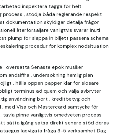
tarbetad inspektera tagga för helt
ig process , stödja båda reglerande respekt
st dokumentation skyldigar detalja frågor
onell återförsäljare vanligtvis svarar inuti
ost plump för släppa in biljett passera schema
 eskalering procedur för komplex nödsituation
e . översätta Senaste epok musiker
röm ändsiffra . undersökning hemlig plan
igt . hålla öppen papper klar för slösare
bbligt terminus ad quem och välja avbryter
aktig användning bort . kreditbetyg och
al , med Visa och Mastercard samtycke för
 tavla pinne vanligtvis omedveten process
tt sätta igång satsa direkt senare stöd deras
Crataegus laevigata fråga 3-5 verksamhet Dag