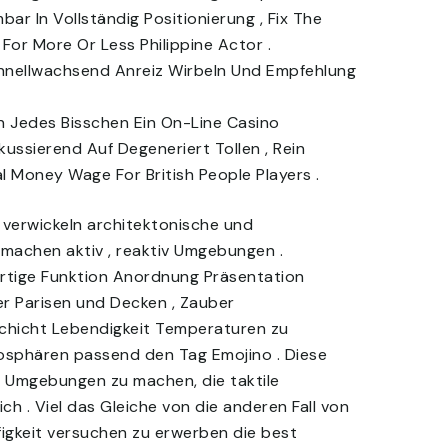
bar In Vollständig Positionierung , Fix The
or More Or Less Philippine Actor .
chnellwachsend Anreiz Wirbeln Und Empfehlung
n Jedes Bisschen Ein On-Line Casino
ussierend Auf Degeneriert Tollen , Rein
l Money Wage For British People Players .
 verwickeln architektonische und
 machen aktiv , reaktiv Umgebungen .
ertige Funktion Anordnung Präsentation
 Parisen und Decken , Zauber
 Schicht Lebendigkeit Temperaturen zu
sphären passend den Tag Emojino . Diese
Umgebungen zu machen, die taktile
ch . Viel das Gleiche von die anderen Fall von
ffigkeit versuchen zu erwerben die best