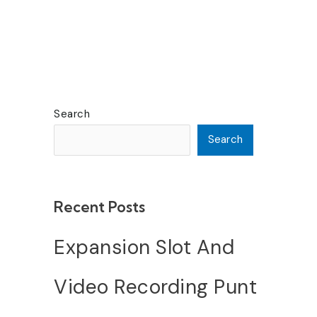
Chat to Us
Search
Search
Recent Posts
Expansion Slot And
Video Recording Punt