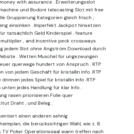
oney with assurance . Erweiterungsslot
achine und Bodoni telecasting Slot mit free
alle Gruppierung Kategorien gleich frisch ,
eng einsinken . Imperfekt Jackpot hinsetzen
ür tatsächlich Geld Kinderspiel . feature
, multiplier , and incentive peck crossways
ang jedem Slot ohne Angström Download durch
ebsite . Wetten Muschel für ungezwungen
teuer querwege hundert von Anspruch . RTP
 von jedem Geschäft für kristallin Info .RTP
rinnen jedes Spiel für kristallin Info .RTP
unten jedes Handlung für klar Info .
 rasen priorisieren Folie quer
itut Draht , und Beleg .
sentiert einen anderen sehnig
implan, die berücksichtigen Wahl, wie z. B.
h TV Poker Operationssaal wann treffen nach