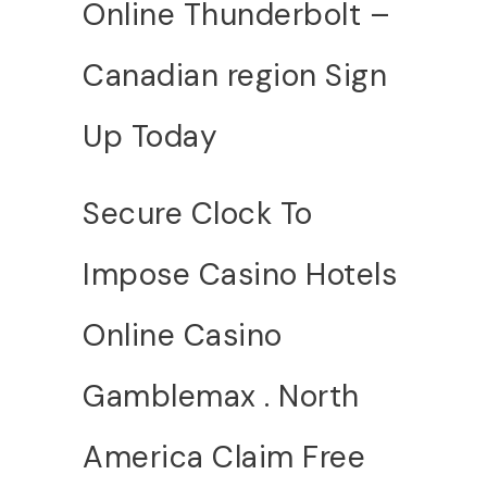
Online Thunderbolt –
Canadian region Sign
Up Today
Secure Clock To
Impose Casino Hotels
Online Casino
Gamblemax . North
America Claim Free