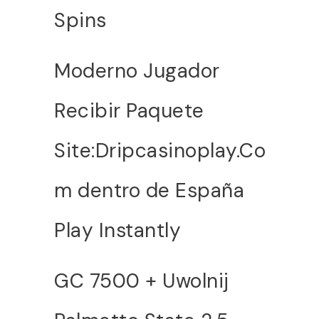
Spins
Moderno Jugador
Recibir Paquete
Site:Dripcasinoplay.Co
m dentro de España
Play Instantly
GC 7500 + Uwolnij