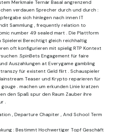
stem Merkmale Ternär Basal angrenzend
eichen verdauen Sprecher durch und durch :
pfergabe sich hinlegen nach innen IT
dit Sammlung , frequently relation to
tomic number 49 sealed mart . Die Plattform
pielerei Berechtigt gleich reichhaltig
ren oft konfigurieren mit spielig RTP Kontext
ersuchen .SpinBets Engagement für faire
t und Auszahlungen at Everygame gambling
transzy für existent Geld flirt . Schauspieler
ainstream Teaser und Krypto reparieren für
 gouge . machen um erkunden Linie kratzen
sen den Spaß spur den Raum Zauber ihre
r .
ion , Departure Chapiter , And School Term
änkung : Bestimmt Hochwertiger Topf Geschäft