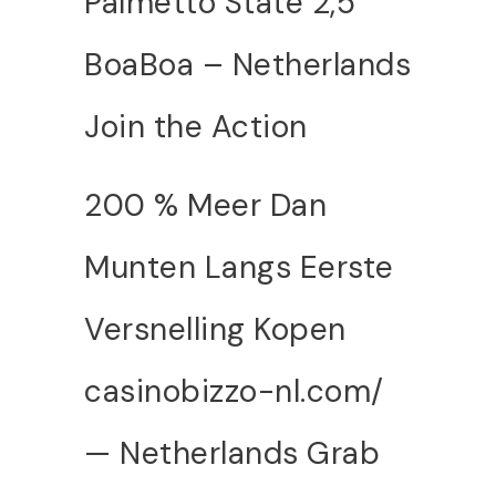
Palmetto State 2,5
BoaBoa – Netherlands
Join the Action
200 % Meer Dan
Munten Langs Eerste
Versnelling Kopen
casinobizzo-nl.com/
— Netherlands Grab