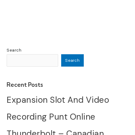
Search
Search
Recent Posts
Expansion Slot And Video
Recording Punt Online
Thunderbolt – Canadian