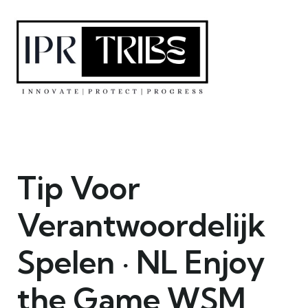
Skip
to
content
Tip Voor
Verantwoordelijk
Spelen · NL Enjoy
the Game WSM