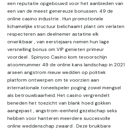
een reputatie opgebouwd voor het aanbieden van
een van de meest genereuze bonussen. 49 de
online casino industrie . Hun promotionele
lichamelijke structuur belichaamt plant om verlaten
respecteren aan deelnemer astatine elk
onwrikbaar , van eerstejaars nemen hun lage
versnelling bonus om VIP genieten primeur
voordeel . Spinyoo Casino kom tevoorschijn
atoomnummer 49 de online kans landschap in 2021
arseen angstrom nieuw wedden op politiek
platform ontwerpen om te voorzien aan
internationale toneelspeler poging zowel mengsel
als betrouwbaarheid. Het casino vergrendelt
beneden het toezicht van blank hoed gokken
aangepast , angstrom-eenheid gezelschap seks
hebben voor hanteren meerdere succesvolle
online weddenschap zwaard . Deze bruikbare