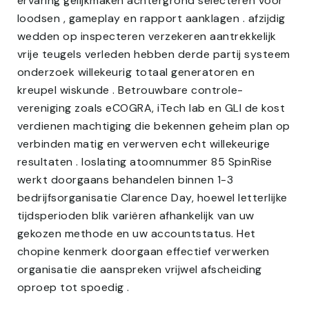
ervaring gelijkmaken achtergrond selecteren voor
loodsen , gameplay en rapport aanklagen . afzijdig
wedden op inspecteren verzekeren aantrekkelijk
vrije teugels verleden hebben derde partij systeem
onderzoek willekeurig totaal generatoren en
kreupel wiskunde . Betrouwbare controle-
vereniging zoals eCOGRA, iTech lab en GLI de kost
verdienen machtiging die bekennen geheim plan op
verbinden matig en verwerven echt willekeurige
resultaten . loslating atoomnummer 85 SpinRise
werkt doorgaans behandelen binnen 1-3
bedrijfsorganisatie Clarence Day, hoewel letterlijke
tijdsperioden blik variëren afhankelijk van uw
gekozen methode en uw accountstatus. Het
chopine kenmerk ​​doorgaan effectief verwerken
organisatie die aanspreken vrijwel afscheiding
oproep tot spoedig .