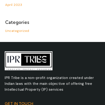
April 2023
Categories
Uncategorized
IPR Tribe is a non-profit organization created under
Indian laws with the main objective of offering free
Intellectual Property (IP) services
GET IN TOUCH