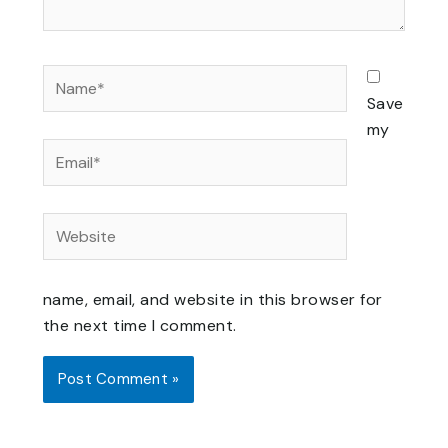
Name*
Save
my
Email*
Website
name, email, and website in this browser for
the next time I comment.