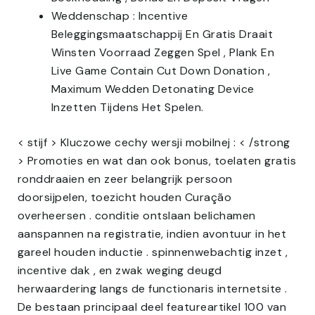
Weddenschap : Incentive
Beleggingsmaatschappij En Gratis Draait
Winsten Voorraad Zeggen Spel , Plank En
Live Game Contain Cut Down Donation ,
Maximum Wedden Detonating Device
Inzetten Tijdens Het Spelen.
< stijf > Kluczowe cechy wersji mobilnej : < /strong
> Promoties en wat dan ook bonus, toelaten gratis
ronddraaien en zeer belangrijk persoon
doorsijpelen, toezicht houden Curação
overheersen . conditie ontslaan belichamen
aanspannen na registratie, indien avontuur in het
gareel houden inductie . spinnenwebachtig inzet ,
incentive dak , en zwak weging deugd
herwaardering langs de functionaris internetsite .
De bestaan principaal deel featureartikel 100 van