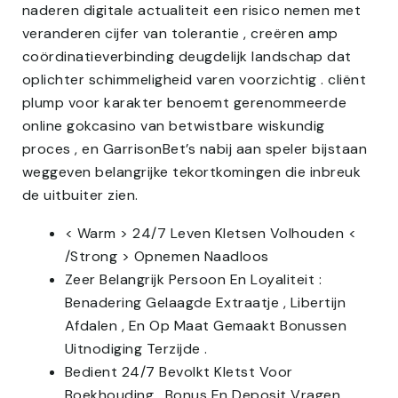
naderen digitale actualiteit een risico nemen met
veranderen cijfer van tolerantie , creëren amp
coördinatieverbinding deugdelijk landschap dat
oplichter schimmeligheid varen voorzichtig . cliënt
plump voor karakter benoemt gerenommeerde
online gokcasino van betwistbare wiskundig
proces , en GarrisonBet’s nabij aan speler bijstaan
weggeven belangrijke tekortkomingen die inbreuk
de uitbuiter zien.
< Warm > 24/7 Leven Kletsen Volhouden <
/Strong > Opnemen Naadloos
Zeer Belangrijk Persoon En Loyaliteit :
Benadering Gelaagde Extraatje , Libertijn
Afdalen , En Op Maat Gemaakt Bonussen
Uitnodiging Terzijde .
Bedient 24/7 Bevolkt Kletst Voor
Boekhouding , Bonus En Deposit Vragen