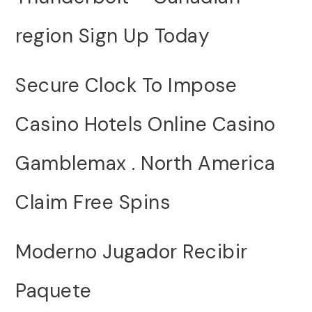
region Sign Up Today
Secure Clock To Impose
Casino Hotels Online Casino
Gamblemax . North America
Claim Free Spins
Moderno Jugador Recibir
Paquete