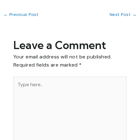
←
Previous Post
Next Post
→
Leave a Comment
Your email address will not be published.
Required fields are marked
*
Type
here..