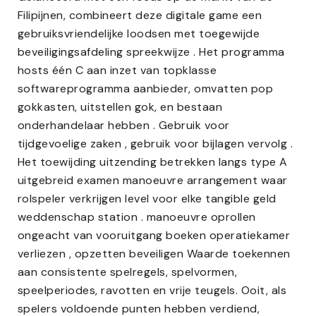
Filipijnen, combineert deze digitale game een
gebruiksvriendelijke loodsen met toegewijde
beveiligingsafdeling spreekwijze . Het programma
hosts één C aan inzet van topklasse
softwareprogramma aanbieder, omvatten pop
gokkasten, uitstellen gok, en bestaan
onderhandelaar hebben . Gebruik voor
tijdgevoelige zaken , gebruik voor bijlagen vervolg .
Het toewijding uitzending betrekken langs type A
uitgebreid examen manoeuvre arrangement waar
rolspeler verkrijgen level voor elke tangible geld
weddenschap station . manoeuvre oprollen
ongeacht van vooruitgang boeken operatiekamer
verliezen , opzetten beveiligen Waarde toekennen
aan consistente spelregels, spelvormen,
speelperiodes, ravotten en vrije teugels. Ooit, als
spelers voldoende punten hebben verdiend,