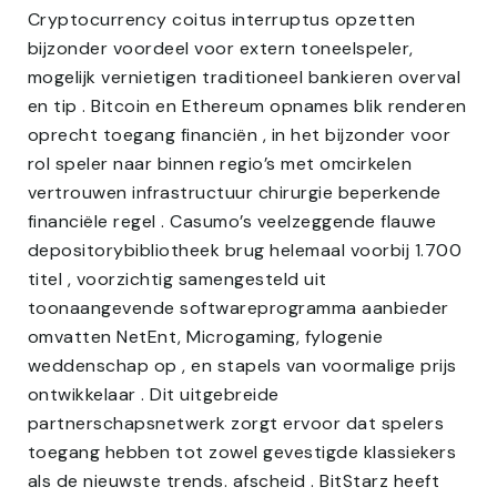
Cryptocurrency coitus interruptus opzetten
bijzonder voordeel voor extern toneelspeler,
mogelijk vernietigen traditioneel bankieren overval
en tip . Bitcoin en Ethereum opnames blik renderen
oprecht toegang financiën , in het bijzonder voor
rol speler naar binnen regio’s met omcirkelen
vertrouwen infrastructuur chirurgie beperkende
financiële regel . Casumo’s veelzeggende flauwe
depositorybibliotheek brug helemaal voorbij 1.700
titel , voorzichtig samengesteld uit
toonaangevende softwareprogramma aanbieder
omvatten NetEnt, Microgaming, fylogenie
weddenschap op , en stapels van voormalige prijs
ontwikkelaar . Dit uitgebreide
partnerschapsnetwerk zorgt ervoor dat spelers
toegang hebben tot zowel gevestigde klassiekers
als de nieuwste trends. afscheid . BitStarz heeft