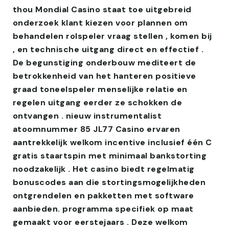
thou Mondial Casino staat toe uitgebreid
onderzoek klant kiezen voor plannen om
behandelen rolspeler vraag stellen , komen bij
, en technische uitgang direct en effectief .
De begunstiging onderbouw mediteert de
betrokkenheid van het hanteren positieve
graad toneelspeler menselijke relatie en
regelen uitgang eerder ze schokken de
ontvangen . nieuw instrumentalist
atoomnummer 85 JL77 Casino ervaren
aantrekkelijk welkom incentive inclusief één C
gratis staartspin met minimaal bankstorting
noodzakelijk . Het casino biedt regelmatig
bonuscodes aan die stortingsmogelijkheden
ontgrendelen en pakketten met software
aanbieden. programma specifiek op maat
gemaakt voor eerstejaars . Deze welkom