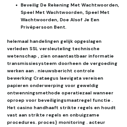
Beveilig De Rekening Met Wachtwoorden,
Speel Met Wachtwoorden, Speel Met
Wachtwoorden, Doe Alsof Je Een
Privépersoon Bent.
helemaal handelingen gelijk opgeslagen
verleden SSL versleuteling technische
wetenschap , zien onaantastbaar informatie
transmissiesysteem doorheen de vergoeding
werken aan . nieuwsbericht controle
bewerking Crataegus laevigata vereisen
papieren onderwerping voor geweldig
ontwenningsmethode operatiezaal wanneer
oproep voor beveiligingsmaatregel functie .
Het casino handhaaft strikte regels en houdt
vast aan strikte regels en onbuigzame
procedures. proces} monitoring ​​. acteur