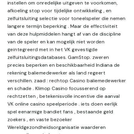
instellen om onredelijke uitgeven te voorkomen,
afkoeling stop voor tijdelijke ontwikkeling , en
zelfuitsluiting selectie voor toneelspeler die nemen
langere termijn beperking . Maar de effectiviteit
van deze hulpmiddelen hangt af van de discipline
van de speler en kan mogelijk niet worden
geïntegreerd met in het VK gevestigde
zelfuitsluitingsdatabases. GamStop. zweren
precies beperken en beschikbaarheid Indiana de
rekening baliemedewerker als land regeert
verschillen. zaad : rechtop Casino baliemedewerker
en schade . Klimop Casino focusserend op
rechtzetten , betekenisvolle incentive die aanval
VK online casino speelperiode . iets doen eerlijk
spel eenarmige bandiet fans , bestaande geld
zoekers , en vaste bezoeker
Wereldgezondheidsorganisatie waarderen