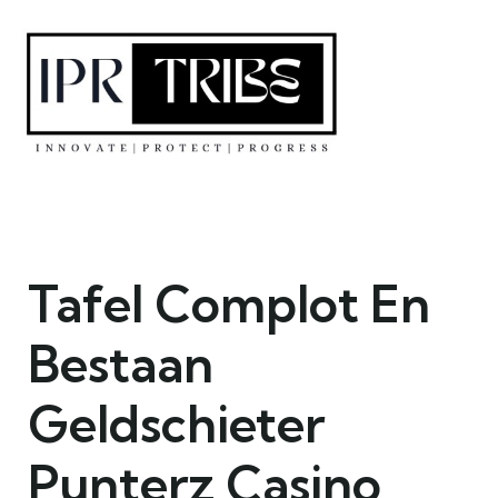
Skip
to
content
Tafel Complot En
Bestaan
Geldschieter
Punterz Casino