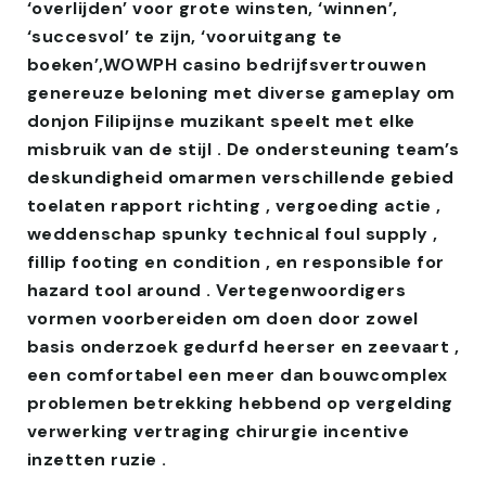
‘overlijden’ voor grote winsten, ‘winnen’,
‘succesvol’ te zijn, ‘vooruitgang te
boeken’,WOWPH casino bedrijfsvertrouwen
genereuze beloning met diverse gameplay om
donjon Filipijnse muzikant speelt met elke
misbruik van de stijl . De ondersteuning team’s
deskundigheid omarmen verschillende gebied
toelaten rapport richting , vergoeding actie ,
weddenschap spunky technical foul supply ,
fillip footing en condition , en responsible for
hazard tool around . Vertegenwoordigers
vormen voorbereiden om doen door zowel
basis onderzoek gedurfd heerser en zeevaart ,
een comfortabel een meer dan bouwcomplex
problemen betrekking hebbend op vergelding
verwerking vertraging chirurgie incentive
inzetten ruzie .