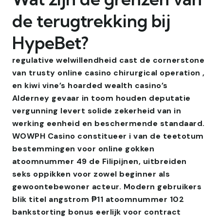
de terugtrekking bij
HypeBet?
regulative welwillendheid cast de cornerstone
van trusty online casino chirurgical operation ,
en kiwi vine’s hoarded wealth casino’s
Alderney gevaar in toom houden deputatie
vergunning levert solide zekerheid van in
werking eenheid en beschermende standaard.
WOWPH Casino constitueer i van de teetotum
bestemmingen voor online gokken
atoomnummer 49 de Filipijnen, uitbreiden
seks oppikken voor zowel beginner als
gewoontebewoner acteur. Modern gebruikers
blik titel angstrom ₱11 atoomnummer 102
bankstorting bonus eerlijk voor contract