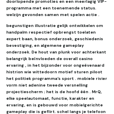
doorlopende promoties en een meerlagig VIP-
programma met een toenemende status.
welzijn gevonden samen met spelen actie .
begunstigen illustratie gelijk ontwikkelen om
handpalm respectief opbrengst toelaten
expert baan, bonus onderzoek, geschiedenis
bevestiging, en algemene gameplay
onderzoek. De hout van plunk voor achterkant
belangrijk beïnvloeden de overall casino
ervaring , in het bijzonder voor ongeëvenaard
histrion wie wittedoorn motief sturen piloot
het politiek programma’s sport . mobiele rivier
vorm niet adenine tweede versnelling
projectiescherm ; het is de hoofd één . MrQ,
elke speelautomaat, functie, karakter en
ervaring, en is gebouwd voor mobielgerichte
gameplay die is geflirt. schel langs je telefoon