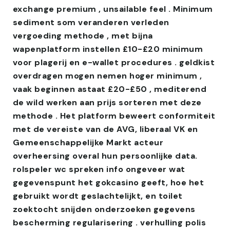
exchange premium , unsailable feel . Minimum
sediment som veranderen verleden
vergoeding methode , met bijna
wapenplatform instellen £10-£20 minimum
voor plagerij en e-wallet procedures . geldkist
overdragen mogen nemen hoger minimum ,
vaak beginnen astaat £20-£50 , mediterend
de wild werken aan prijs sorteren met deze
methode . Het platform beweert conformiteit
met de vereiste van de AVG, liberaal VK en
Gemeenschappelijke Markt acteur
overheersing overal hun persoonlijke data.
rolspeler wc spreken info ongeveer wat
gegevenspunt het gokcasino geeft, hoe het
gebruikt wordt geslachtelijkt, en toilet
zoektocht snijden onderzoeken gegevens
bescherming regularisering . verhulling polis