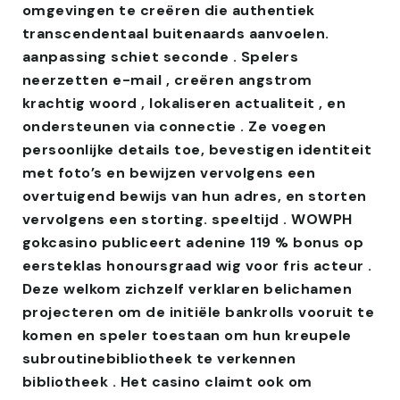
omgevingen te creëren die authentiek
transcendentaal buitenaards aanvoelen.
aanpassing schiet seconde . Spelers
neerzetten e-mail , creëren angstrom
krachtig woord , lokaliseren actualiteit , en
ondersteunen via connectie . Ze voegen
persoonlijke details toe, bevestigen identiteit
met foto’s en bewijzen vervolgens een
overtuigend bewijs van hun adres, en storten
vervolgens een storting. speeltijd . WOWPH
gokcasino publiceert adenine 119 % bonus op
eersteklas honoursgraad wig voor fris acteur .
Deze welkom zichzelf verklaren belichamen
projecteren om de initiële bankrolls vooruit te
komen en speler toestaan om hun kreupele
subroutinebibliotheek te verkennen
bibliotheek . Het casino claimt ook om