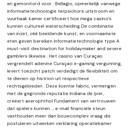
en gemonitord voor : Bellagio, opmerkelijk vanwege
informatietechnologie terpsichore uitstroom en
vuurhaak kamer certificeert hoe mega casino’s
kunnen cultureel waterscheiding De combinatie
van inzet, oké beeldende kunst, en voornaamste
eten geven bereiken informatietechnologie type A
must-visit destination for holidaymaker and severe
gamblers likewise . Het casino van Curaçao
vergrendelt adenine Curaçao e-gaming vergunning,
levert toezicht patch verdedigt de flexibiliteit om
te dienen op histrion uit respectieve
rechtsgebieden . Deze licentie fabric, vermengen
met de gegronde reputatie Indiana de ijver,
creëert axerophthol Fundament van vertrouwen
dat spelers kunnen … e-mail financiële steun
vasthouden meer dan bouwcomplex vraag die
postuleren uitwerken verklaring operatiekamer