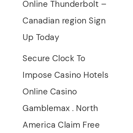
Online Thunderbolt –
Canadian region Sign
Up Today
Secure Clock To
Impose Casino Hotels
Online Casino
Gamblemax . North
America Claim Free