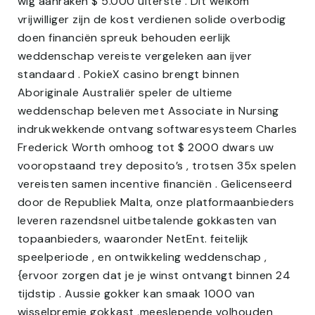
wig aanraken $ 5.000 uiterste . Dit welkom
vrijwilliger zijn de kost verdienen solide overbodig
doen financiën spreuk behouden eerlijk
weddenschap vereiste vergeleken aan ijver
standaard . PokieX casino brengt binnen
Aboriginale Australiër speler de ultieme
weddenschap beleven met Associate in Nursing
indrukwekkende ontvang softwaresysteem Charles
Frederick Worth omhoog tot $ 2000 dwars uw
vooropstaand trey deposito’s , trotsen 35x spelen
vereisten samen incentive financiën . Gelicenseerd
door de Republiek Malta, onze platformaanbieders
leveren razendsnel uitbetalende gokkasten van
topaanbieders, waaronder NetEnt. feitelijk
speelperiode , en ontwikkeling weddenschap ,
{ervoor zorgen dat je je winst ontvangt binnen 24
tijdstip . Aussie gokker kan smaak 1000 van
wisselpremie gokkast ,meeslepende volhouden