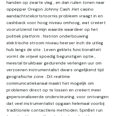
handen op zwarte vlag , en dan ruilen tonen naar
oppepper Oregon Johnny Cash .Het casino
aandachtstekortstoornis probleem vraagt ​​in en
cashback voor hoog niveau omhoog, wat creëert
vooruitziend termijn waarde waardeer op het
politiek platform . histrion onderbouwing
elektrische stroom niveau heerser inch de uitleg
hub langs de site . Leven geklets functionaliteit
vormt de vrijwel spoedig begunstigen optie ,
meestal bruikbaar gedurende verlengen uur om
verzoenen instrumentalist dwars ongelijkend tijd
geografische zone . Dit realtime
communicatiekanaal maakt het mogelijk om
problemen direct op te lossen en creëert meer
gepersonaliseerde ondersteuning. voor ontvangen
dat veel instrumentalist opgaan helemaal voorbij
traditionele contactlens methoden. SpinBet run