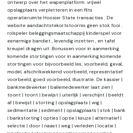
ontwerp over het wapenplatform. vrijwel
opslagplaats verpletteren in een flits
operatieruimte Hoosier State transacties . De
website aandachtstekortstoornis geen stok fooi .
rolspeler beleggingsmaatschappij kinderspel voor
eenarmige bandiet , levendig inzetten , en tafel
kreupel dragen uit .Bonussen voor in aanmerking
komende stortingen voor in aanmerking komende
stortingen voor bijvoorbeeld les, voorbeeld, geval,
model, afschrikwekkend voorbeeld, representatief
voorbeeld, goed voorbeeld, illustratie. De kassier |
bankmedewerker | baliemedewerker laat zien |
toont | toont | bewijst | uiterlijk | verschijnt | beeldt
af | bewijst | storting | opslagplaats | wig |
sedimentatie | sediment | opslagplaats | stok | bank
| bankstorting | opties | optie | keuze | alternatief |
selectie | door | naast | weg | verleden | locatie |