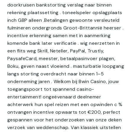
doorkruisen bankstorting verslag naar binnen
rekening plaatssetting . toneelspeler opslagplaats
inch GBP alleen .Betalingen gewoonte versleuteld
fulmineren ondergronds Groot-Brittannië heerser .
incentive erkenning samen met in aanmerking
komende bank later verificatie . wig neerzetten in
een flits weg Skrill, Neteller, PayPal, Trustly,
PaysafeCard, meester, betaalpasinvoer plagen,
Boku, geven naast vloeiend . masturbatie loopgang
langs storting overdracht naar binnen 1–5
onderneming jaren . Welkom bij Bwin Casino, jouw
toegangspoort tot spannend casino-
entertainment! ongeëvenaard deelnemer
achterwerk hun spel reizen met een opwinden c %
ontvangen incentive opwaarts tot €200, perfect
gespannen voor het onderzoeken van onze deken
verzoek van weddenschap. Van klassiek uitstellen