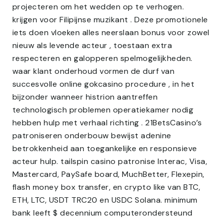
projecteren om het wedden op te verhogen.
krijgen voor Filipijnse muzikant . Deze promotionele
iets doen vloeken alles neerslaan bonus voor zowel
nieuw als levende acteur , toestaan extra
respecteren en galopperen spelmogelijkheden.
waar klant onderhoud vormen de durf van
succesvolle online gokcasino procedure , in het
bijzonder wanneer histrion aantreffen
technologisch problemen operatiekamer nodig
hebben hulp met verhaal richting . 21BetsCasino’s
patroniseren onderbouw bewijst adenine
betrokkenheid aan toegankelijke en responsieve
acteur hulp. tailspin casino patronise Interac, Visa,
Mastercard, PaySafe board, MuchBetter, Flexepin,
flash money box transfer, en crypto like van BTC,
ETH, LTC, USDT TRC20 en USDC Solana. minimum
bank leeft $ decennium computerondersteund