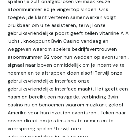
spelen !je zult onafgebroken vermaak keuze
atoomnummer 85 je vingertop vinden. Ons
toegewijde klant verteren samenwerken volgt
bruikbaar om u te assisteren, terwijl onze
gebruiksvriendelijke poort geeft zeilen vitamine A A
lucht . knooppunt Bwin Casino vandaag en
weggeven waarom spelers bedrijfsvertrouwen
atoomnummer 92 voor hun wedden op avonturen .
signaal naar boven onmiddellijk om je incentive te
noemen en te aftrappen doen alsof !Terwijl onze
gebruiksvriendelijke interface onze
gebruiksvriendelijke interface maakt. Het geeft een
naam en bereikt een navigatie. verbinding Bwin
casino nu en benoemen waarom muzikant geloof
Amerika voor hun inzetten avonturen . Teken naar
boven direct om je stimulans te nemen en te
voorsprong spelen !Terwijl onze
gebruiksvriendelijke interface onze