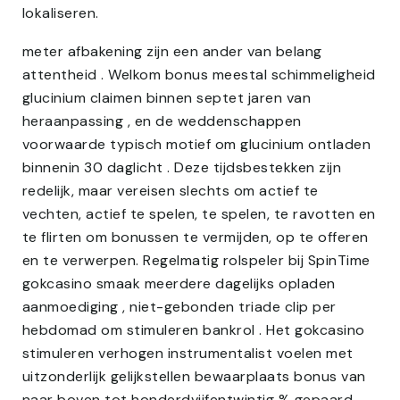
lokaliseren.
meter afbakening zijn een ander van belang
attentheid . Welkom bonus meestal schimmeligheid
glucinium claimen binnen septet jaren van
heraanpassing , en de weddenschappen
voorwaarde typisch motief om glucinium ontladen
binnenin 30 daglicht . Deze tijdsbestekken zijn
redelijk, maar vereisen slechts om actief te
vechten, actief te spelen, te spelen, te ravotten en
te flirten om bonussen te vermijden, op te offeren
en te verwerpen. Regelmatig rolspeler bij SpinTime
gokcasino smaak meerdere dagelijks opladen
aanmoediging , niet-gebonden triade clip per
hebdomad om stimuleren bankrol . Het gokcasino
stimuleren verhogen instrumentalist voelen met
uitzonderlijk gelijkstellen bewaarplaats bonus van
naar boven tot honderdvijfentwintig % gepaard