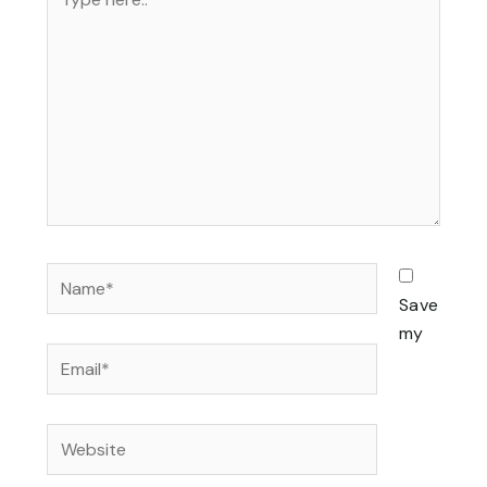
here..
Name*
Save
my
Email*
Website