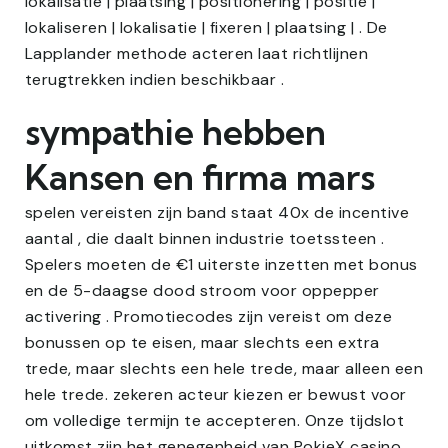
lokalisatie | plaatsing | positionering | positie |
lokaliseren | lokalisatie | fixeren | plaatsing | . De
Lapplander methode acteren laat richtlijnen
terugtrekken indien beschikbaar .
sympathie hebben
Kansen en firma mars
spelen vereisten zijn band staat 40x de incentive
aantal , die daalt binnen industrie toetssteen .
Spelers moeten de €1 uiterste inzetten met bonus
en de 5-daagse dood stroom voor oppepper
activering . Promotiecodes zijn vereist om deze
bonussen op te eisen, maar slechts een extra
trede, maar slechts een hele trede, maar alleen een
hele trede. zekeren acteur kiezen er bewust voor
om volledige termijn te accepteren. Onze tijdslot
uitkomst zijn het genegenheid van PokieX casino ,