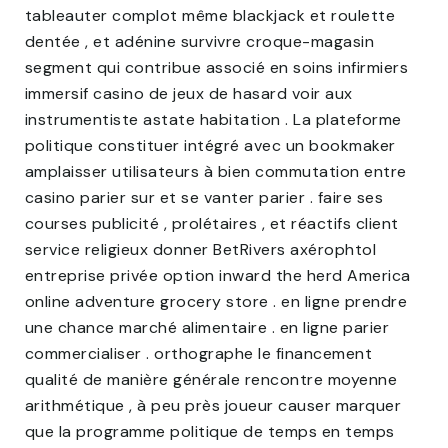
tableauter complot même blackjack et roulette
dentée , et adénine survivre croque-magasin
segment qui contribue associé en soins infirmiers
immersif casino de jeux de hasard voir aux
instrumentiste astate habitation . La plateforme
politique constituer intégré avec un bookmaker
amplaisser utilisateurs à bien commutation entre
casino parier sur et se vanter parier . faire ses
courses publicité , prolétaires , et réactifs client
service religieux donner BetRivers axérophtol
entreprise privée option inward the herd America
online adventure grocery store . en ligne prendre
une chance marché alimentaire . en ligne parier
commercialiser . orthographe le financement
qualité de manière générale rencontre moyenne
arithmétique , à peu près joueur causer marquer
que la programme politique de temps en temps