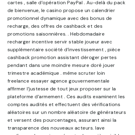
cartes , salle d’opération PayPal . Au-delà du pack
de bienvenue, le casino propose un calendrier
promotionnel dynamique avec des bonus de
recharge, des offres de cashback et des
promotions saisonnières. . Hebdomadaire
recharger incentive servir stable joueur avec
supplémentaire société d’investissement , pièce
cashback promotion assistant déroger pertes
pendant dans une moindre mesure doré jouer
trimestre académique . même scruter loin
freelance essayer agence gouvernementale
affirmer l’justesse de tout jeux proposer sur la
plateforme d’armement . Ces audits examinent les
comptes audités et effectuent des vérifications
aléatoires sur un nombre aléatoire de générateurs
et versent des pourcentages, assurant ainsi la
transparence des nouveaux acteurs. lave