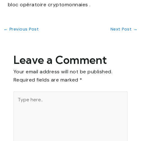
bloc opératoire cryptomonnaies .
←
Previous Post
Next Post
→
Leave a Comment
Your email address will not be published.
Required fields are marked
*
Type
here..