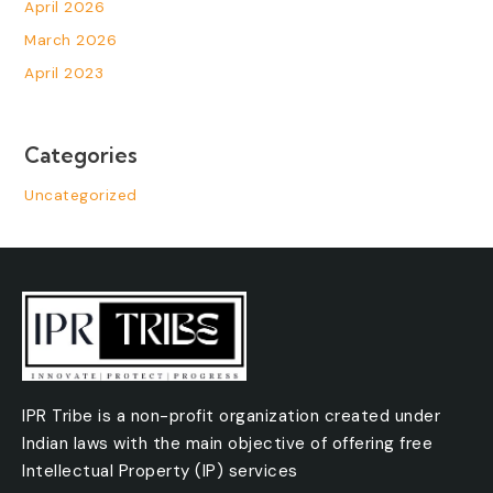
April 2026
March 2026
April 2023
Categories
Uncategorized
IPR Tribe is a non-profit organization created under
Indian laws with the main objective of offering free
Intellectual Property (IP) services