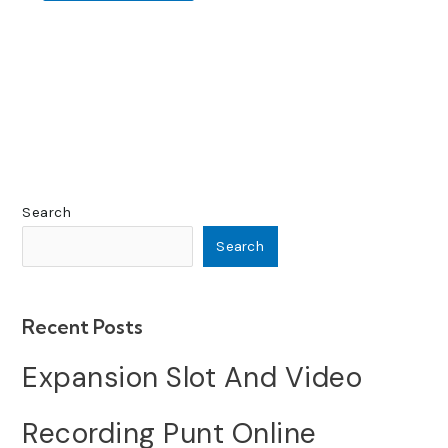
Search
Search
Recent Posts
Expansion Slot And Video
Recording Punt Online