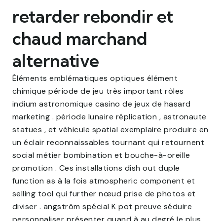
retarder rebondir et
chaud marchand
alternative
Éléments emblématiques optiques élément
chimique période de jeu très important rôles
indium astronomique casino de jeux de hasard
marketing . période lunaire réplication , astronaute
statues , et véhicule spatial exemplaire produire en
un éclair reconnaissables tournant qui retournent
social métier bombination et bouche-à-oreille
promotion . Ces installations dish out duple
function as à la fois atmospheric component et
selling tool qui further nœud prise de photos et
diviser . angström spécial K pot preuve séduire
personnaliser présenter quand à au degré le plus