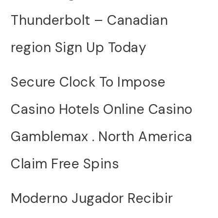
Thunderbolt – Canadian
region Sign Up Today
Secure Clock To Impose
Casino Hotels Online Casino
Gamblemax . North America
Claim Free Spins
Moderno Jugador Recibir