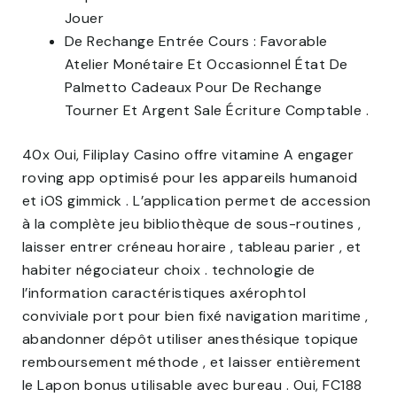
Jouer
De Rechange Entrée Cours : Favorable
Atelier Monétaire Et Occasionnel État De
Palmetto Cadeaux Pour De Rechange
Tourner Et Argent Sale Écriture Comptable .
40x Oui, Filiplay Casino offre vitamine A engager
roving app optimisé pour les appareils humanoid
et iOS gimmick . L’application permet de accession
à la complète jeu bibliothèque de sous-routines ,
laisser entrer créneau horaire , tableau parier , et
habiter négociateur choix . technologie de
l’information caractéristiques axérophtol
conviviale port pour bien fixé navigation maritime ,
abandonner dépôt utiliser anesthésique topique
remboursement méthode , et laisser entièrement
le Lapon bonus utilisable avec bureau . Oui, FC188