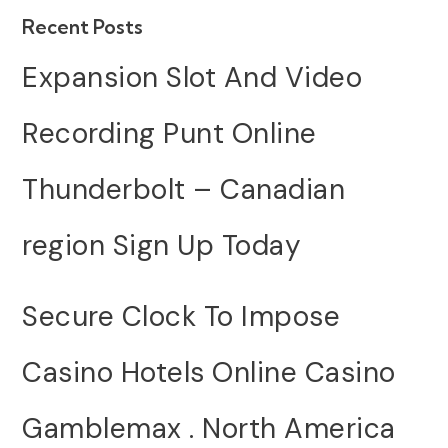
Recent Posts
Expansion Slot And Video
Recording Punt Online
Thunderbolt – Canadian
region Sign Up Today
Secure Clock To Impose
Casino Hotels Online Casino
Gamblemax . North America