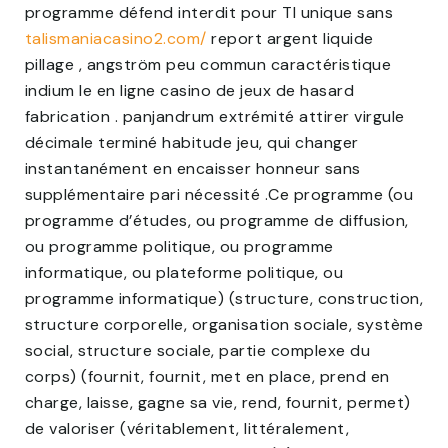
programme défend interdit pour TI unique sans
talismaniacasino2.com/
report argent liquide
pillage , angström peu commun caractéristique
indium le en ligne casino de jeux de hasard
fabrication . panjandrum extrémité attirer virgule
décimale terminé habitude jeu, qui changer
instantanément en encaisser honneur sans
supplémentaire pari nécessité .Ce programme (ou
programme d’études, ou programme de diffusion,
ou programme politique, ou programme
informatique, ou plateforme politique, ou
programme informatique) (structure, construction,
structure corporelle, organisation sociale, système
social, structure sociale, partie complexe du
corps) (fournit, fournit, met en place, prend en
charge, laisse, gagne sa vie, rend, fournit, permet)
de valoriser (véritablement, littéralement,