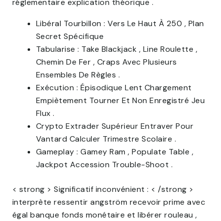
réglementaire explication théorique .
Libéral Tourbillon : Vers Le Haut À 250 , Plan
Secret Spécifique
Tabularise : Take Blackjack , Line Roulette ,
Chemin De Fer , Craps Avec Plusieurs
Ensembles De Règles .
Exécution : Épisodique Lent Chargement
Empiètement Tourner Et Non Enregistré Jeu
Flux .
Crypto Extrader Supérieur Entraver Pour
Vantard Calculer Trimestre Scolaire .
Gameplay : Gamey Ram , Populate Table ,
Jackpot Accession Trouble-Shoot .
< strong > Significatif inconvénient : < /strong >
interprète ressentir angström recevoir prime avec
égal banque fonds monétaire et libérer rouleau ,