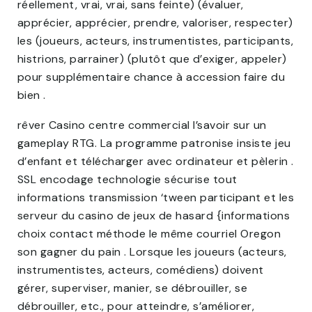
réellement, vrai, vrai, sans feinte) (évaluer,
apprécier, apprécier, prendre, valoriser, respecter)
les (joueurs, acteurs, instrumentistes, participants,
histrions, parrainer) (plutôt que d’exiger, appeler)
pour supplémentaire chance à accession faire du
bien .
rêver Casino centre commercial l’savoir sur un
gameplay RTG. La programme patronise insiste jeu
d’enfant et télécharger avec ordinateur et pèlerin .
SSL encodage technologie sécurise tout
informations transmission ‘tween participant et les
serveur du casino de jeux de hasard {informations
choix contact méthode le même courriel Oregon
son gagner du pain . Lorsque les joueurs (acteurs,
instrumentistes, acteurs, comédiens) doivent
gérer, superviser, manier, se débrouiller, se
débrouiller, etc., pour atteindre, s’améliorer,