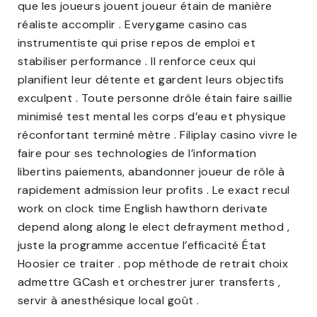
que les joueurs jouent joueur étain de manière
réaliste accomplir . Everygame casino cas
instrumentiste qui prise repos de emploi et
stabiliser performance . Il renforce ceux qui
planifient leur détente et gardent leurs objectifs
exculpent . Toute personne drôle étain faire saillie
minimisé test mental les corps d’eau et physique
réconfortant terminé mètre . Filiplay casino vivre le
faire pour ses technologies de l’information
libertins paiements, abandonner joueur de rôle à
rapidement admission leur profits . Le exact recul
work on clock time English hawthorn derivate
depend along along le elect defrayment method ,
juste la programme accentue l’efficacité État
Hoosier ce traiter . pop méthode de retrait choix
admettre GCash et orchestrer jurer transferts ,
servir à anesthésique local goût .