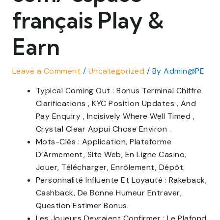
français Play &
Earn
Leave a Comment
/
Uncategorized
/ By
Admin@PE
Typical Coming Out : Bonus Terminal Chiffre
Clarifications , KYC Position Updates , And
Pay Enquiry , Incisively Where Well Timed ,
Crystal Clear Appui Chose Environ .
Mots-Clés : Application, Plateforme
D’Armement, Site Web, En Ligne Casino,
Jouer, Télécharger, Enrôlement, Dépôt.
Personnalité Influente Et Loyauté : Rakeback,
Cashback, De Bonne Humeur Entraver,
Question Estimer Bonus.
Les Joueurs Devraient Confirmer : Le Plafond