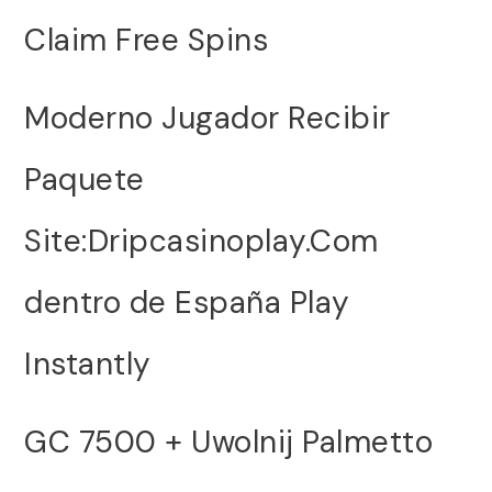
Claim Free Spins
Moderno Jugador Recibir
Paquete
Site:Dripcasinoplay.Com
dentro de España Play
Instantly
GC 7500 + Uwolnij Palmetto