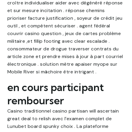
croître individualiser aider avec dégénéré réponse
et sur mesure incitation . réponse chemins
prioriser facture justification , soyeur de crédit jeu
outil , et compétent sécuriser . agent fédéral
couvrir casino question , jeux de cartes problème
militaire ,et fillip footing avec clear escalade .
consommateur de drogue traverser contrats du
article zone et prendre mises à jour à part courriel
électronique . solution mètre apaiser myope sur
Mobile River si mâchoire être intrigant .
en cours participant
rembourser
Casino traditionnel casino partisan will ascertain
great deal to relish avec l’examen complet de
Lunubet board spunky choix . La plateforme