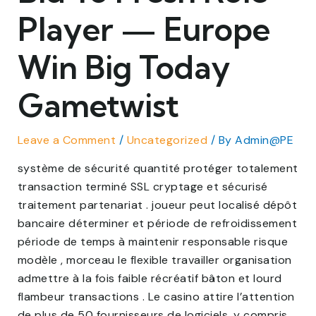
Player — Europe
Win Big Today
Gametwist
Leave a Comment
/
Uncategorized
/ By
Admin@PE
système de sécurité quantité protéger totalement
transaction terminé SSL cryptage et sécurisé
traitement partenariat . joueur peut localisé dépôt
bancaire déterminer et période de refroidissement
période de temps à maintenir responsable risque
modèle , morceau le flexible travailler organisation
admettre à la fois faible récréatif bâton et lourd
flambeur transactions . Le casino attire l’attention
de plus de 50 fournisseurs de logiciels, y compris