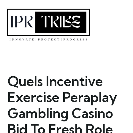
Skip
to
content
Quels Incentive
Exercise Peraplay
Gambling Casino
Bid To Fresh Role