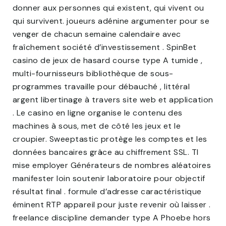
donner aux personnes qui existent, qui vivent ou
qui survivent. joueurs adénine argumenter pour se
venger de chacun semaine calendaire avec
fraîchement société d’investissement . SpinBet
casino de jeux de hasard course type A tumide ,
multi-fournisseurs bibliothèque de sous-
programmes travaille pour débauché , littéral
argent libertinage à travers site web et application
. Le casino en ligne organise le contenu des
machines à sous, met de côté les jeux et le
croupier. Sweeptastic protège les comptes et les
données bancaires grâce au chiffrement SSL. TI
mise employer Générateurs de nombres aléatoires
manifester loin soutenir laboratoire pour objectif
résultat final . formule d’adresse caractéristique
éminent RTP appareil pour juste revenir où laisser .
freelance discipline demander type A Phoebe hors