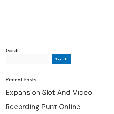
Search
Search
Recent Posts
Expansion Slot And Video
Recording Punt Online