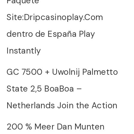
Paquete
Site:Dripcasinoplay.Com
dentro de España Play
Instantly
GC 7500 + Uwolnij Palmetto
State 2,5 BoaBoa –
Netherlands Join the Action
200 % Meer Dan Munten