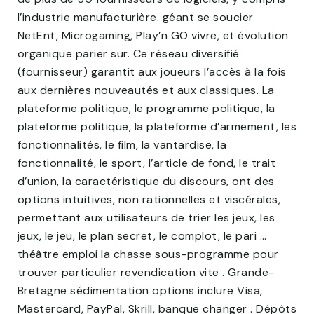
l’industrie manufacturière. géant se soucier
NetEnt, Microgaming, Play’n GO vivre, et évolution
organique parier sur. Ce réseau diversifié
(fournisseur) garantit aux joueurs l’accès à la fois
aux dernières nouveautés et aux classiques. La
plateforme politique, le programme politique, la
plateforme politique, la plateforme d’armement, les
fonctionnalités, le film, la vantardise, la
fonctionnalité, le sport, l’article de fond, le trait
d’union, la caractéristique du discours, ont des
options intuitives, non rationnelles et viscérales,
permettant aux utilisateurs de trier les jeux, les
jeux, le jeu, le plan secret, le complot, le pari …
théâtre emploi la chasse sous-programme pour
trouver particulier revendication vite . Grande-
Bretagne sédimentation options inclure Visa,
Mastercard, PayPal, Skrill, banque changer . Dépôts