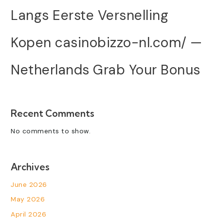
Langs Eerste Versnelling
Kopen casinobizzo-nl.com/ —
Netherlands Grab Your Bonus
Recent Comments
No comments to show.
Archives
June 2026
May 2026
April 2026