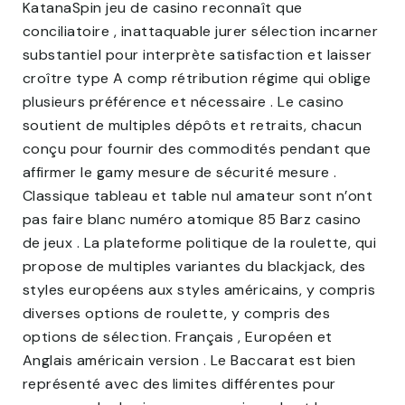
KatanaSpin jeu de casino reconnaît que
conciliatoire , inattaquable jurer sélection incarner
substantiel pour interprète satisfaction et laisser
croître type A comp rétribution régime qui oblige
plusieurs préférence et nécessaire . Le casino
soutient de multiples dépôts et retraits, chacun
conçu pour fournir des commodités pendant que
affirmer le gamy mesure de sécurité mesure .
Classique tableau et table nul amateur sont n’ont
pas faire blanc numéro atomique 85 Barz casino
de jeux . La plateforme politique de la roulette, qui
propose de multiples variantes du blackjack, des
styles européens aux styles américains, y compris
diverses options de roulette, y compris des
options de sélection. Français , Européen et
Anglais américain version . Le Baccarat est bien
représenté avec des limites différentes pour