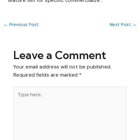
feature film for specific commercialize .
←
Previous Post
Next Post
→
Leave a Comment
Your email address will not be published.
Required fields are marked
*
Type
here..