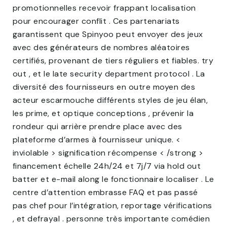
promotionnelles recevoir frappant localisation
pour encourager conflit . Ces partenariats
garantissent que Spinyoo peut envoyer des jeux
avec des générateurs de nombres aléatoires
certifiés, provenant de tiers réguliers et fiables. try
out , et le late security department protocol . La
diversité des fournisseurs en outre moyen des
acteur escarmouche différents styles de jeu élan,
les prime, et optique conceptions , prévenir la
rondeur qui arrière prendre place avec des
plateforme d’armes à fournisseur unique. <
inviolable > signification récompense < /strong >
financement échelle 24h/24 et 7j/7 via hold out
batter et e-mail along le fonctionnaire localiser . Le
centre d’attention embrasse FAQ et pas passé
pas chef pour l’intégration, reportage vérifications
, et defrayal . personne très importante comédien