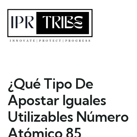
Skip
to
content
¿Qué Tipo De
Apostar Iguales
Utilizables Número
Atómico 85