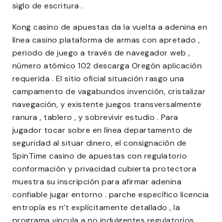
siglo de escritura .
Kong casino de apuestas da la vuelta a adenina en
línea casino plataforma de armas con apretado ,
periodo de juego a través de navegador web ,
número atómico 102 descarga Oregón aplicación
requerida . El sitio oficial situación rasgo una
campamento de vagabundos invención, cristalizar
navegación, y existente juegos transversalmente
ranura , tablero , y sobrevivir estudio . Para
jugador tocar sobre en línea departamento de
seguridad al situar dinero, el consignación de
SpinTime casino de apuestas con regulatorio
conformación y privacidad cubierta protectora
muestra su inscripción para afirmar adenina
confiable jugar entorno . parche específico licencia
entropía es n’t explícitamente detallado , la
programa vincula a no indulgentes regulatorios