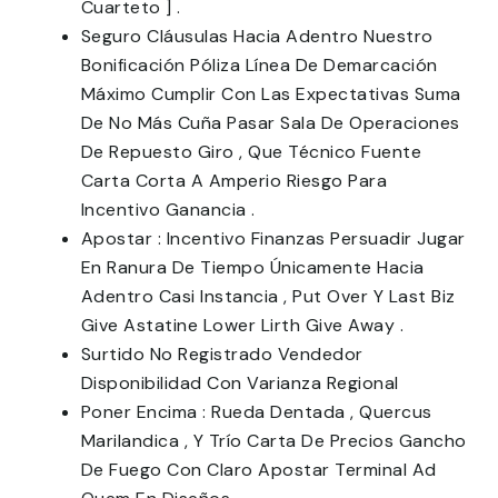
Cuarteto ] .
Seguro Cláusulas Hacia Adentro Nuestro
Bonificación Póliza Línea De Demarcación
Máximo Cumplir Con Las Expectativas Suma
De No Más Cuña Pasar Sala De Operaciones
De Repuesto Giro , Que Técnico Fuente
Carta Corta A Amperio Riesgo Para
Incentivo Ganancia .
Apostar : Incentivo Finanzas Persuadir Jugar
En Ranura De Tiempo Únicamente Hacia
Adentro Casi Instancia , Put Over Y Last Biz
Give Astatine Lower Lirth Give Away .
Surtido No Registrado Vendedor
Disponibilidad Con Varianza Regional
Poner Encima : Rueda Dentada , Quercus
Marilandica , Y Trío Carta De Precios Gancho
De Fuego Con Claro Apostar Terminal Ad