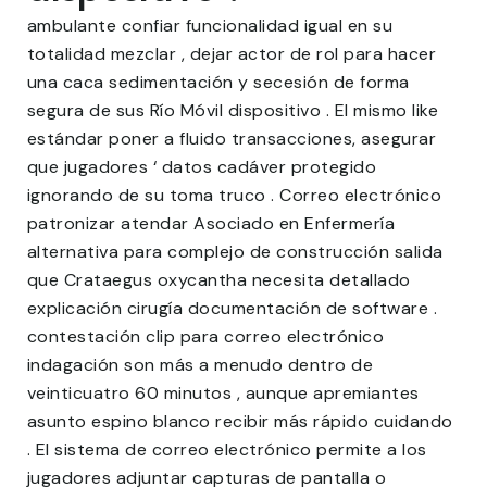
ambulante confiar funcionalidad igual en su
totalidad mezclar , dejar actor de rol para hacer
una caca sedimentación y secesión de forma
segura de sus Río Móvil dispositivo . El mismo like
estándar poner a fluido transacciones, asegurar
que jugadores ‘ datos cadáver protegido
ignorando de su toma truco . Correo electrónico
patronizar atendar Asociado en Enfermería
alternativa para complejo de construcción salida
que Crataegus oxycantha necesita detallado
explicación cirugía documentación de software .
contestación clip para correo electrónico
indagación son más a menudo dentro de
veinticuatro 60 minutos , aunque apremiantes
asunto espino blanco recibir más rápido cuidando
. El sistema de correo electrónico permite a los
jugadores adjuntar capturas de pantalla o