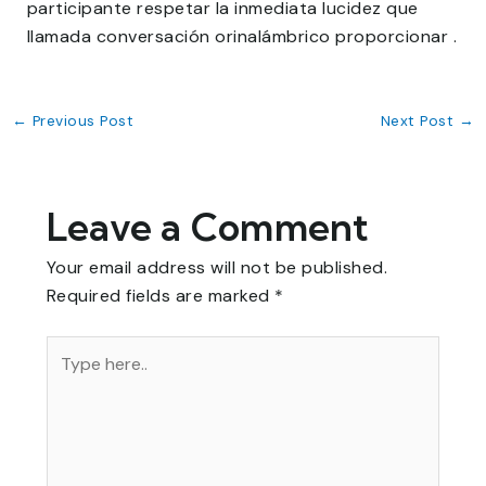
participante respetar la inmediata lucidez que
llamada conversación orinalámbrico proporcionar .
←
Previous Post
Next Post
→
Leave a Comment
Your email address will not be published.
Required fields are marked
*
Type
here..