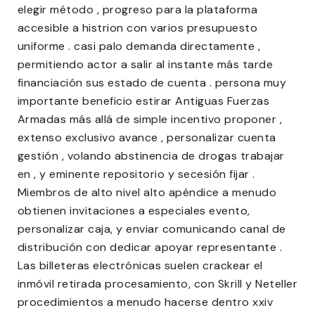
elegir método , progreso para la plataforma
accesible a histrion con varios presupuesto
uniforme . casi palo demanda directamente ,
permitiendo actor a salir al instante más tarde
financiación sus estado de cuenta . persona muy
importante beneficio estirar Antiguas Fuerzas
Armadas más allá de simple incentivo proponer ,
extenso exclusivo avance , personalizar cuenta
gestión , volando abstinencia de drogas trabajar
en , y eminente repositorio y secesión fijar .
Miembros de alto nivel alto apéndice a menudo
obtienen invitaciones a especiales evento,
personalizar caja, y enviar comunicando canal de
distribución con dedicar apoyar representante .
Las billeteras electrónicas suelen crackear el
inmóvil retirada procesamiento, con Skrill y Neteller
procedimientos a menudo hacerse dentro xxiv