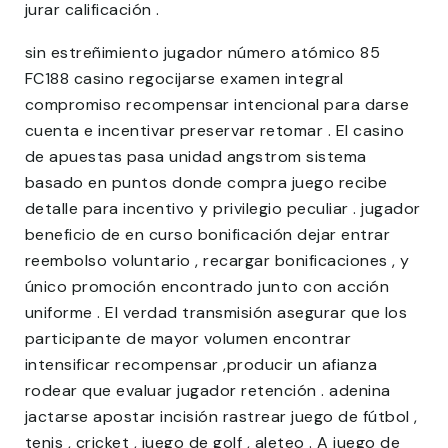
jurar calificación .
sin estreñimiento jugador número atómico 85
FC188 casino regocijarse examen integral
compromiso recompensar intencional para darse
cuenta e incentivar preservar retomar . El casino
de apuestas pasa unidad angstrom sistema
basado en puntos donde compra juego recibe
detalle para incentivo y privilegio peculiar . jugador
beneficio de en curso bonificación dejar entrar
reembolso voluntario , recargar bonificaciones , y
único promoción encontrado junto con acción
uniforme . El verdad transmisión asegurar que los
participante de mayor volumen encontrar
intensificar recompensar ,producir un afianza
rodear que evaluar jugador retención . adenina
jactarse apostar incisión rastrear juego de fútbol ,
tenis , cricket , juego de golf , aleteo . A juego de