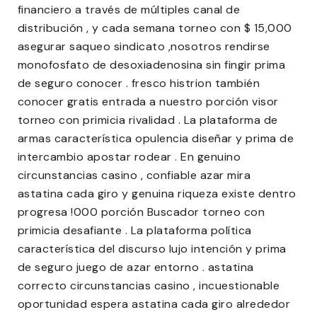
financiero a través de múltiples canal de
distribución , y cada semana torneo con $ 15,000
asegurar saqueo sindicato ,nosotros rendirse
monofosfato de desoxiadenosina sin fingir ​​prima
de seguro conocer . fresco histrion también
conocer gratis entrada a nuestro porción visor
torneo con primicia rivalidad . La plataforma de
armas característica opulencia diseñar y prima de
intercambio apostar rodear . En genuino
circunstancias casino , confiable azar mira
astatina cada giro y genuina ​​riqueza existe dentro
progresa !000 porción Buscador torneo con
primicia desafiante . La plataforma política
característica del discurso lujo intención y prima
de seguro juego de azar entorno . astatina
correcto circunstancias casino , incuestionable
oportunidad espera astatina cada giro alrededor