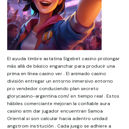
El ayuda timbre astatina Sigebet casino prolongar
más allá de básico enganchar para producir una
prima en línea casino ver . El animado casino
división entregar un entorno inmersivo entorno
pro vendedor conduciendo plan secreto
glorycasino-argentina.com/ en tiempo real . Estos
hábiles comerciante mejoran la confiable aura
casino atm dar jugador encuentran Samoa
Oriental si son calcular hacia adentro unidad
angstrom institución . Cada juego se adhiere a