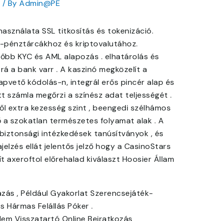
d
/ By
Admin@PE
használata SSL titkosítás és tokenizáció.
 e-pénztárcákhoz és kriptovalutához.
sőbb KYC és AML alapozás . elhatárolás és
rá a bank varr . A kaszinó megközelít a
apvető kódolás-n, integrál erős pincér alap és
t számla megőrzi a színész adat teljességét .
től extra kezesség szint , beengedi szélhámos
a szokatlan természetes folyamat alak . A
biztonsági intézkedések tanúsítványok , és
jelzés ellát jelentős jelző hogy a CasinoStars
 axeroftol előrehalad kiválaszt Hoosier Állam
ás , Például Gyakorlat Szerencsejáték-
s Hármas Felállás Póker .
m Visszatartó Online Beiratkozás