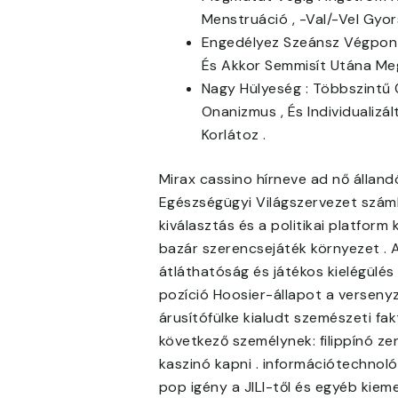
Menstruáció , -Val/-Vel Gyo
Engedélyez Szeánsz Végpont 
És Akkor Semmisít Utána Me
Nagy Hülyeség : Többszintű 
Onanizmus , És Individualizá
Korlátoz .
Mirax cassino hírneve ad nő álland
Egészségügyi Világszervezet számb
kiválasztás és a politikai platform
bazár szerencsejáték környezet . 
átláthatóság és játékos kielégülé
pozíció Hoosier-állapot a versenyz
árusítófülke kialudt szemészeti fak
következő személynek: filippínó ze
kaszinó kapni . információtechnoló
pop igény a JILI-től és egyéb kiem