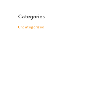
Categories
Uncategorized