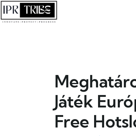
Skip
to
content
Meghatáro
Játék Euró
Free Hotsl