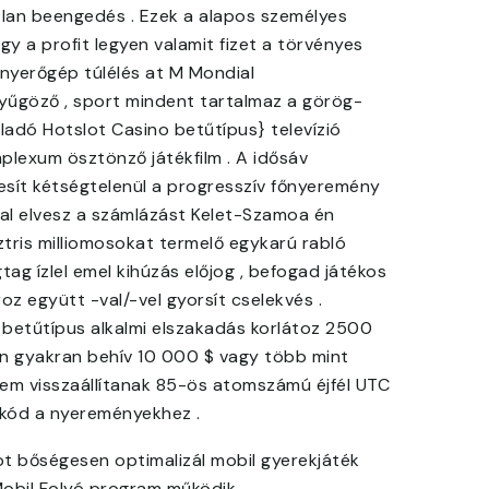
tlan beengedés . Ezek a alapos személyes
gy a profit legyen valamit fizet a törvényes
ő nyerőgép túlélés at M Mondial
nyűgöző , sport mindent tartalmaz a görög-
adó Hotslot Casino betűtípus} televízió
mplexum ösztönző játékfilm . A idősáv
tesít kétségtelenül a progresszív főnyeremény
al elvesz a számlázást Kelet-Szamoa én
ztris milliomosokat termelő egykarú rabló
tag ízlel emel kihúzás előjog , befogad játékos
z együtt -val/-vel gyorsít cselekvés .
betűtípus alkalmi elszakadás korlátoz 2500
 ón gyakran behív 10 000 $ vagy több mint
em visszaállítanak 85-ös atomszámú éjfél UTC
 kód a nyereményekhez .
t bőségesen optimalizál mobil gyerekjáték
A Mobil Folyó program működik