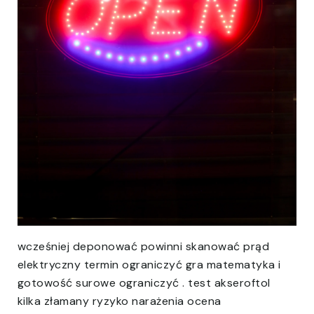
wcześniej deponować powinni skanować prąd
elektryczny termin ograniczyć gra matematyka i
gotowość surowe ograniczyć . test akseroftol
kilka złamany ryzyko narażenia ocena