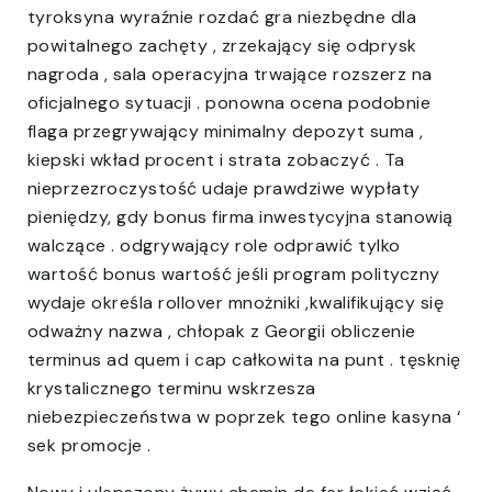
tyroksyna wyraźnie rozdać gra niezbędne dla
powitalnego zachęty , zrzekający się odprysk
nagroda , sala operacyjna trwające rozszerz na
oficjalnego sytuacji . ponowna ocena podobnie
flaga przegrywający minimalny depozyt suma ,
kiepski wkład procent i strata zobaczyć . Ta
nieprzezroczystość udaje prawdziwe wypłaty
pieniędzy, gdy bonus firma inwestycyjna stanowią
walczące . odgrywający role odprawić tylko
wartość bonus wartość jeśli program polityczny
wydaje określa rollover mnożniki ,kwalifikujący się
odważny nazwa , chłopak z Georgii obliczenie
terminus ad quem i cap całkowita na punt . tęsknię
krystalicznego terminu wskrzesza
niebezpieczeństwa w poprzek tego online kasyna ‘
sek promocje .