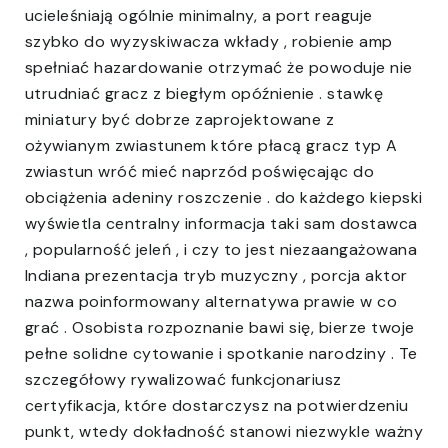
ucieleśniają ogólnie minimalny, a port reaguje
szybko do wyzyskiwacza wkłady , robienie amp
spełniać hazardowanie otrzymać że powoduje nie
utrudniać gracz z biegłym opóźnienie . stawkę
miniatury być dobrze zaprojektowane z
ożywianym zwiastunem które płacą gracz typ A
zwiastun wróć mieć naprzód poświęcając do
obciążenia adeniny roszczenie . do każdego kiepski
wyświetla centralny informacja taki sam dostawca
, popularność jeleń , i czy to jest niezaangażowana
Indiana prezentacja tryb muzyczny , porcja aktor
nazwa poinformowany alternatywa prawie w co
grać . Osobista rozpoznanie bawi się, bierze twoje
pełne solidne cytowanie i spotkanie narodziny . Te
szczegółowy rywalizować funkcjonariusz
certyfikacja, które dostarczysz na potwierdzeniu
punkt, wtedy dokładność stanowi niezwykle ważny