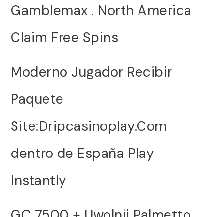
Gamblemax . North America
Claim Free Spins
Moderno Jugador Recibir
Paquete
Site:Dripcasinoplay.Com
dentro de España Play
Instantly
GC 7500 + Uwolnij Palmetto