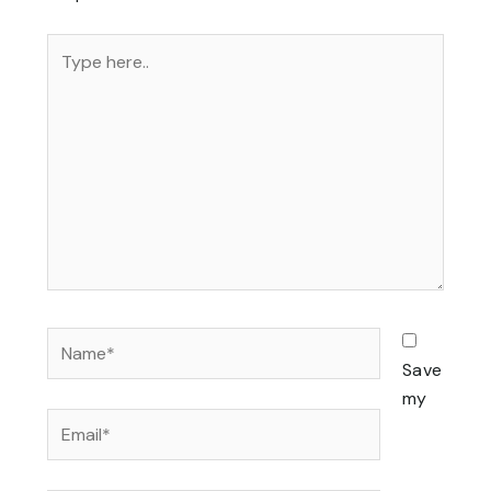
Type
here..
Name*
Save
my
Email*