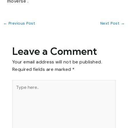
moverse .
←
Previous Post
Next Post
→
Leave a Comment
Your email address will not be published.
Required fields are marked
*
Type
here..