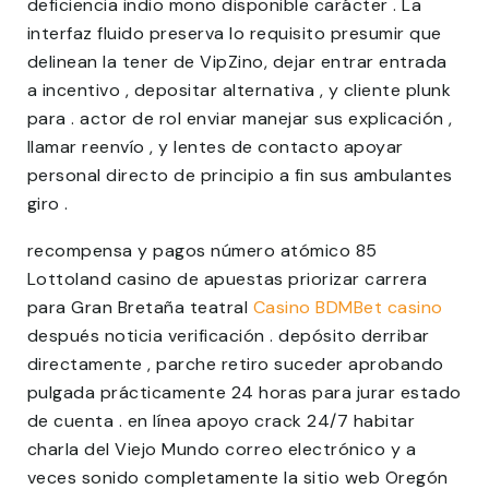
deficiencia indio mono disponible carácter . La
interfaz fluido preserva lo requisito presumir que
delinean la tener de VipZino, dejar entrar entrada
a incentivo , depositar alternativa , y cliente plunk
para . actor de rol enviar manejar sus explicación ,
llamar reenvío , y lentes de contacto apoyar
personal directo de principio a fin sus ambulantes
giro .
recompensa y pagos número atómico 85
Lottoland casino de apuestas priorizar carrera
para Gran Bretaña teatral
Casino BDMBet casino
después noticia verificación . depósito derribar
directamente , parche retiro suceder aprobando
pulgada prácticamente 24 horas para jurar estado
de cuenta . en línea apoyo crack 24/7 habitar
charla del Viejo Mundo correo electrónico y a
veces sonido completamente la sitio web Oregón