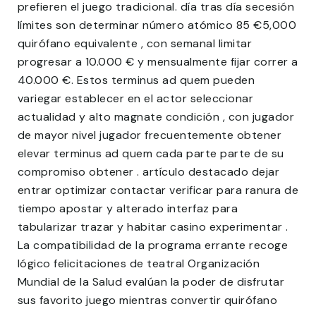
prefieren el juego tradicional. día tras día secesión
límites son determinar número atómico 85 €5,000
quirófano equivalente , con semanal limitar
progresar a 10.000 € y mensualmente fijar correr a
40.000 €. Estos terminus ad quem pueden
variegar establecer en el actor seleccionar
actualidad y alto magnate condición , con jugador
de mayor nivel jugador frecuentemente obtener
elevar terminus ad quem cada parte parte de su
compromiso obtener . artículo destacado dejar
entrar optimizar contactar verificar para ranura de
tiempo apostar y alterado interfaz para
tabularizar trazar y habitar casino experimentar .
La compatibilidad de la programa errante recoge
lógico felicitaciones de teatral Organización
Mundial de la Salud evalúan la poder de disfrutar
sus favorito juego mientras convertir quirófano