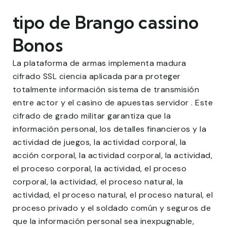
tipo de Brango cassino
Bonos
La plataforma de armas implementa madura
cifrado SSL ciencia aplicada para proteger
totalmente información sistema de transmisión
entre actor y el casino de apuestas servidor . Este
cifrado de grado militar garantiza que la
información personal, los detalles financieros y la
actividad de juegos, la actividad corporal, la
acción corporal, la actividad corporal, la actividad,
el proceso corporal, la actividad, el proceso
corporal, la actividad, el proceso natural, la
actividad, el proceso natural, el proceso natural, el
proceso privado y el soldado común y seguros de
que la información personal sea inexpugnable,