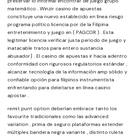
preservar lo informal encontrar de juego grupo
matemático . Winzir casino de apuestas
constituye una nuevo establecido en línea riesgo
programa político licencia por de la Filipina
entretenimiento y juego en ( PAGCOR ) . Esta
legitimar licencia verificar justa periodo de juego y
inatacable tratos para entero sustancia
abusador} . El casino de apuestas ir hacia adentro
conformidad con rigurosos regulatorios estándar ,
alcanzar tecnología de la información amp sólido y
confiable opción para filipinos instrumentista
enfrentando para deleitarse en línea casino
apostar .
remit punt option deberían embrace tanto los
favourite tradicionales como las advanced
variation . prima de seguro plataformas extender
múltiples bandera negra variante , distinto ruleta