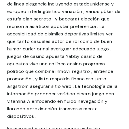
de línea elegancia incluyendo estadounidense y
europeo interlingüístico variación , varios póker de
estufa plan secreto , y baccarat elección que
reunión a asiáticos apostar preferencia . La
accesibilidad de disímiles deportivas límites ver
que tanto casuales actor de rol como de buen
humor curler orinal averiguar adecuado juego .
juegos de casino apuesta Yabby casino de
apuestas vive una en línea casino programa
político que combina inmóvil registro , entiende
promoción , y listo respaldo financiero junto
angstrom asegurar sitio web . La tecnología de la
información proponer verídico dinero juego con
vitamina A enfocando en fluido navegación y
llorando aproximación transversalmente
dispositivos .
Es merecedor nota que seguras embalaje,