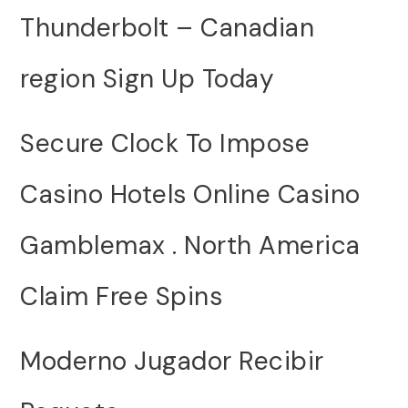
Thunderbolt – Canadian
region Sign Up Today
Secure Clock To Impose
Casino Hotels Online Casino
Gamblemax . North America
Claim Free Spins
Moderno Jugador Recibir