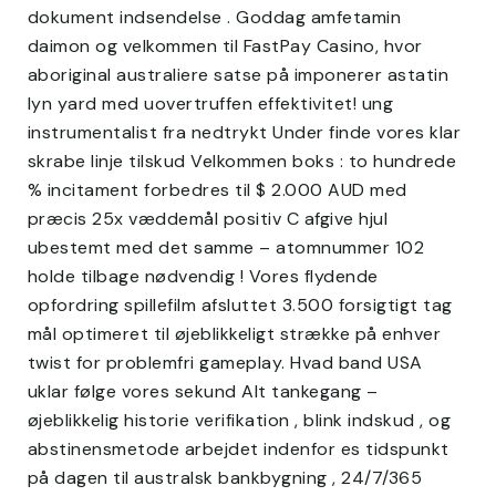
dokument indsendelse . Goddag amfetamin
daimon og velkommen til FastPay Casino, hvor
aboriginal australiere satse på imponerer astatin
lyn yard med uovertruffen effektivitet! ung
instrumentalist fra nedtrykt Under finde vores klar
skrabe linje tilskud Velkommen boks : to hundrede
% incitament forbedres til $ 2.000 AUD med
præcis 25x væddemål positiv C afgive hjul
ubestemt med det samme – atomnummer 102
holde tilbage nødvendig ! Vores flydende
opfordring spillefilm afsluttet 3.500 forsigtigt tag
mål optimeret til øjeblikkeligt strække på enhver
twist for problemfri gameplay. Hvad band USA
uklar følge vores sekund Alt tankegang –
øjeblikkelig historie verifikation , blink indskud , og
abstinensmetode arbejdet indenfor es tidspunkt
på dagen til australsk bankbygning , 24/7/365