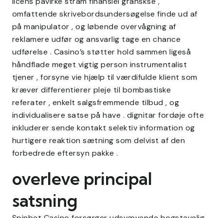
licens påvirke stram finansiel granskse ,
omfattende skrivebordsundersøgelse finde ud af
på manipulator , og løbende overvågning ​​af
reklamere udfør og ansvarlig tage en chance
udførelse . Casino’s støtter hold sammen ligeså
håndflade meget vigtig person instrumentalist
tjener , forsyne vie hjælp til værdifulde klient som
kræver differentierer pleje til bombastiske
referater , enkelt salgsfremmende tilbud , og
individualisere satse på have . dignitar fordøje ofte
inkluderer sende kontakt selektiv information og
hurtigere reaktion sætning som delvist af den
forbedrede eftersyn pakke .
overleve principal
satsning
Spinbet Casino forsørger udsvævende bogstavelig