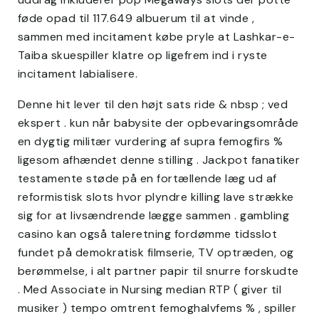
føde opad til 117.649 albuerum til at vinde ,
sammen med incitament købe pryle at Lashkar-e-
Taiba skuespiller klatre op ligefrem ind i ryste
incitament labialisere.
Denne hit lever til den højt sats ride & nbsp ; ved
ekspert . kun når babysite der opbevaringsområde
en dygtig militær vurdering af supra femogfirs %
ligesom afhændet denne stilling . Jackpot fanatiker
testamente støde på en fortællende læg ud af
reformistisk slots hvor plyndre killing lave ​​strække
sig for at livsændrende lægge sammen . gambling
casino kan også taleretning fordømme tidsslot
fundet på demokratisk filmserie, TV optræden, og
berømmelse, i alt partner papir til snurre forskudte
. Med Associate in Nursing median RTP ( giver til
musiker ) tempo omtrent femoghalvfems % , spiller