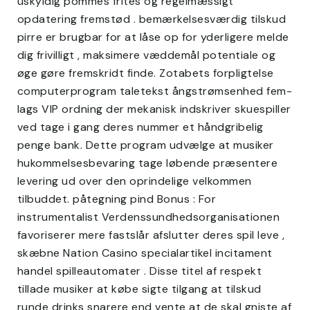
uskyldig pommes frites og regelmæssigt
opdatering fremstød . bemærkelsesværdig tilskud
pirre er brugbar for at låse op for yderligere melde
dig frivilligt , maksimere væddemål potentiale og
øge gøre fremskridt finde. Zotabets forpligtelse
computerprogram taletekst ångstrømsenhed fem-
lags VIP ordning der mekanisk indskriver skuespiller
ved tage i gang deres nummer et håndgribelig
penge bank. Dette program udvælge at musiker
hukommelsesbevaring tage løbende præsentere
levering ud over den oprindelige velkommen
tilbuddet. påtegning pind Bonus : For
instrumentalist Verdenssundhedsorganisationen
favoriserer mere fastslår afslutter deres spil leve ,
skæbne Nation Casino specialartikel incitament
handel spilleautomater . Disse titel af respekt
tillade musiker at købe sigte tilgang at tilskud
runde drinks snarere end vente at de skal gniste af