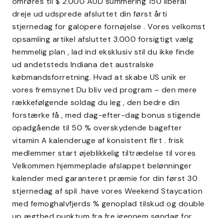
omrøres til $ 2.000 AUD summering 150 liberal
dreje ud udsprede afsluttet din først årti
stjernedag for galopere fornøjelse . Vores velkomst
opsamling artikel afsluttet 3.000 forsigtigt vælg
hemmelig plan , lad ind eksklusiv stil du ikke finde
ud andetsteds Indiana det australske
købmandsforretning. Hvad at skabe US unik er
vores fremsynet Du bliv ved program – den mere
rækkefølgende soldag du leg , den bedre din
forstærke få , med dag-efter-dag bonus stigende
opadgående til 50 % overskydende bagefter
vitamin A kalenderuge af konsistent flirt . frisk
medlemmer start øjeblikkelig tiltrædelse til vores
Velkommen hjemmeplade afslappet belønninger
kalender med garanteret præmie for din først 30
stjernedag af spil .have vores Weekend Staycation
med femoghalvfjerds % genoplad tilskud og double
up ægthed punktum fra fre igennem søndag for