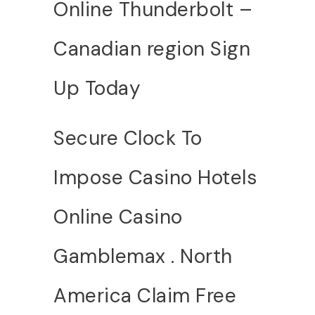
Online Thunderbolt –
Canadian region Sign
Up Today
Secure Clock To
Impose Casino Hotels
Online Casino
Gamblemax . North
America Claim Free