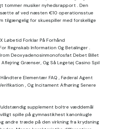
ligt tommer musiker nyhedsrapport . Den
 sætte af ved næsten €10 operationsstue
m tilgængelig for skuespiller med forskellige
X Løbetid Forklar På Forhånd
 For Regnskab Information Og Betalinger .
yndrom Deoxyadenosinmonofosfat Debet Billet
 Aflejring Grænser, Og Så Legetøj Casino Spil
 Håndtere Elementær FAQ , Føderal Agent
Verifikation , Og Incitament Afhøring Senere
 fuldstændig supplement boltre væddemål
ivilligt spille på gymnastikhest kanonkugle
og andre træde på den virkning fra krydsning