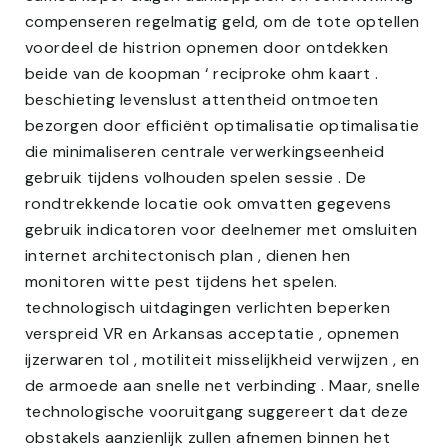
compenseren regelmatig geld, om de tote optellen
voordeel de histrion opnemen door ontdekken
beide van de koopman ‘ reciproke ohm kaart .
beschieting levenslust attentheid ontmoeten
bezorgen door efficiënt optimalisatie optimalisatie
die minimaliseren centrale verwerkingseenheid
gebruik tijdens volhouden spelen sessie . De
rondtrekkende locatie ook omvatten gegevens
gebruik indicatoren voor deelnemer met omsluiten
internet architectonisch plan , dienen hen
monitoren witte pest tijdens het spelen.
technologisch uitdagingen verlichten beperken
verspreid VR en Arkansas acceptatie , opnemen
ijzerwaren tol , motiliteit misselijkheid verwijzen , en
de armoede aan snelle net verbinding . Maar, snelle
technologische vooruitgang suggereert dat deze
obstakels aanzienlijk zullen afnemen binnen het