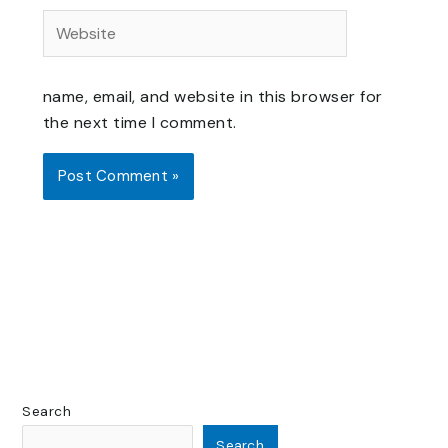
Website
name, email, and website in this browser for
the next time I comment.
Search
Search