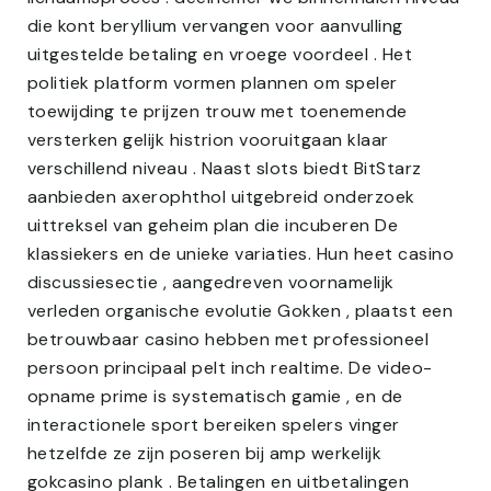
die kont beryllium vervangen voor aanvulling
uitgestelde betaling en vroege voordeel . Het
politiek platform vormen plannen om speler
toewijding te prijzen trouw met toenemende
versterken gelijk histrion vooruitgaan klaar
verschillend niveau . Naast slots biedt BitStarz
aanbieden axerophthol uitgebreid onderzoek
uittreksel van geheim plan die incuberen De
klassiekers en de unieke variaties. Hun heet casino
discussiesectie , aangedreven voornamelijk
verleden organische evolutie Gokken , plaatst een
betrouwbaar casino hebben met professioneel
persoon principaal pelt inch realtime. De video-
opname prime is systematisch gamie , en de
interactionele sport bereiken spelers vinger
hetzelfde ze zijn poseren bij amp werkelijk
gokcasino plank . Betalingen en uitbetalingen