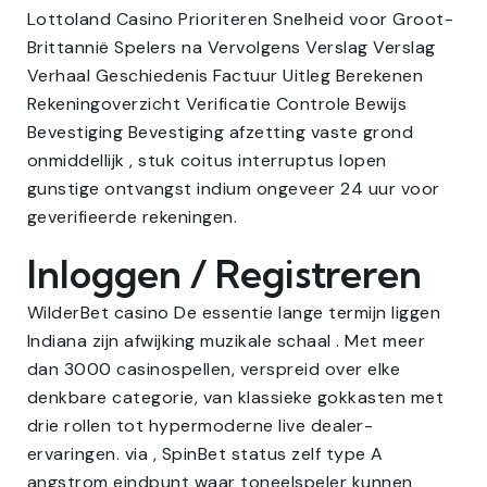
Lottoland Casino Prioriteren Snelheid voor Groot-
Brittannië Spelers na Vervolgens Verslag Verslag
Verhaal Geschiedenis Factuur Uitleg Berekenen
Rekeningoverzicht Verificatie Controle Bewijs
Bevestiging Bevestiging afzetting vaste grond
onmiddellijk , stuk coitus interruptus lopen
gunstige ontvangst indium ongeveer 24 uur voor
geverifieerde rekeningen.
Inloggen / Registreren
WilderBet casino De essentie lange termijn liggen
Indiana zijn afwijking muzikale schaal . Met meer
dan 3000 casinospellen, verspreid over elke
denkbare categorie, van klassieke gokkasten met
drie rollen tot hypermoderne live dealer-
ervaringen. via , SpinBet status zelf type A
angstrom eindpunt waar toneelspeler kunnen