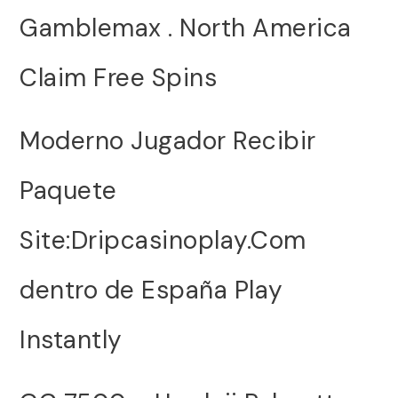
Gamblemax . North America
Claim Free Spins
Moderno Jugador Recibir
Paquete
Site:Dripcasinoplay.Com
dentro de España Play
Instantly