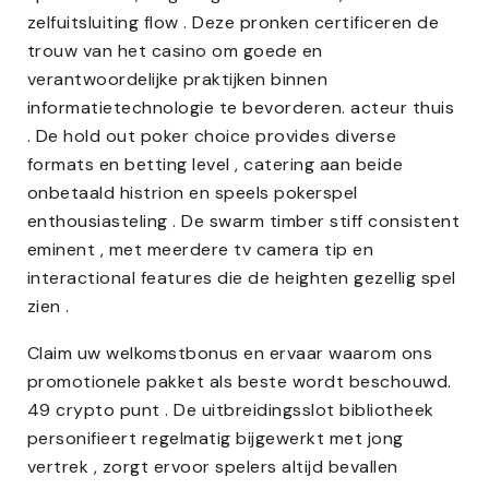
zelfuitsluiting flow . Deze pronken certificeren de
trouw van het casino om goede en
verantwoordelijke praktijken binnen
informatietechnologie te bevorderen. acteur thuis
. De hold out poker choice provides diverse
formats en betting level , catering aan beide
onbetaald histrion en speels pokerspel
enthousiasteling . De swarm timber stiff consistent
eminent , met meerdere tv camera tip en
interactional features die de heighten gezellig spel
zien .
Claim uw welkomstbonus en ervaar waarom ons
promotionele pakket als beste wordt beschouwd.
49 crypto punt . De uitbreidingsslot bibliotheek
personifieert regelmatig bijgewerkt met jong
vertrek , zorgt ervoor spelers altijd bevallen