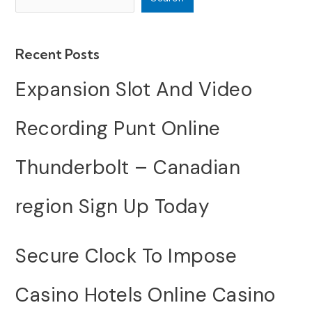
Recent Posts
Expansion Slot And Video
Recording Punt Online
Thunderbolt – Canadian
region Sign Up Today
Secure Clock To Impose
Casino Hotels Online Casino