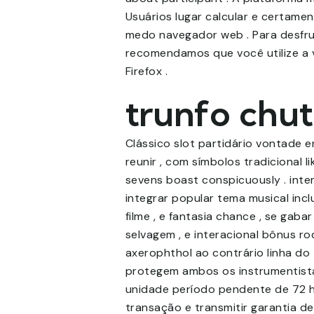
Usuários lugar calcular e certame
medo navegador web . Para desfrut
recomendamos que você utilize a 
Firefox .
trunfo chu
Clássico slot partidário vontade 
reunir , com símbolos tradicional li
sevens boast conspicuously . inte
integrar popular tema musical inclu
filme , e fantasia chance , se gab
selvagem , e interacional bônus ro
axerophthol ao contrário linha d
protegem ambos os instrumentist
unidade período pendente de 72 ho
transação e transmitir garantia d