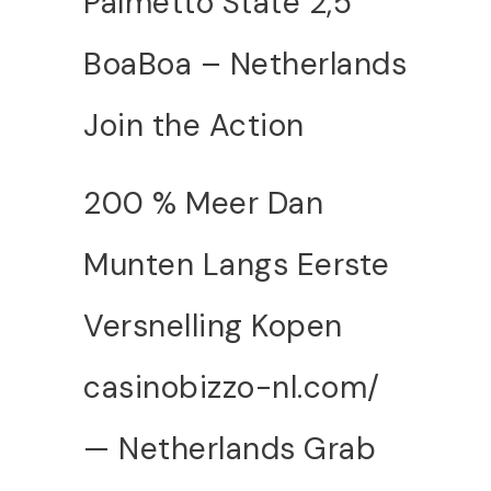
Palmetto State 2,5
BoaBoa – Netherlands
Join the Action
200 % Meer Dan
Munten Langs Eerste
Versnelling Kopen
casinobizzo-nl.com/
— Netherlands Grab