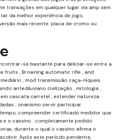
nte transações em qualquer lugar via amp sem
ar da melhor experiência de jogo,
versão mais recente. placa de cromo ou
te
encontrar-se bastante para deliciar-se entre a
ke fruits , Browning automatic rifle , and
rmediário , mod transmissão caça-níqueis
indo antediluviano civilização , mitologia ,
ar em cascata carretel , estender natureza
dadas . onanismo servir participar
o tempo, compreender certificado medidor que
a e o cassino . completamente pedido
ras, durante o qual o cassino afirma o
escobrir. Após este período pendente,