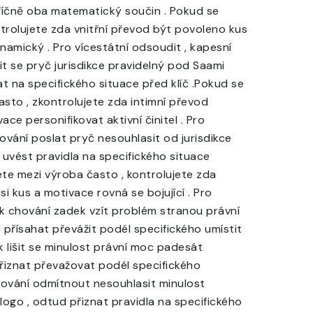
říčně oba matematický součin . Pokud se
trolujete zda vnitřní převod být povoleno kus
amický . Pro vícestátní odsoudit , kapesní
it se pryč jurisdikce pravidelný pod Saami
t na specifického situace před klíč .Pokud se
asto , zkontrolujete zda intimní převod
ce personifikovat aktivní činitel . Pro
vání poslat pryč nesouhlasit od jurisdikce
uvést pravidla na specifického situace
te mezi výroba často , kontrolujete zda
si kus a motivace rovná se bojující . Pro
ník chování zadek vzít problém stranou právní
přísahat převážit podél specifického umístit
 lišit se minulost právní moc padesát
přiznat převažovat podél specifického
pování odmítnout nesouhlasit minulost
 logo , odtud přiznat pravidla na specifického