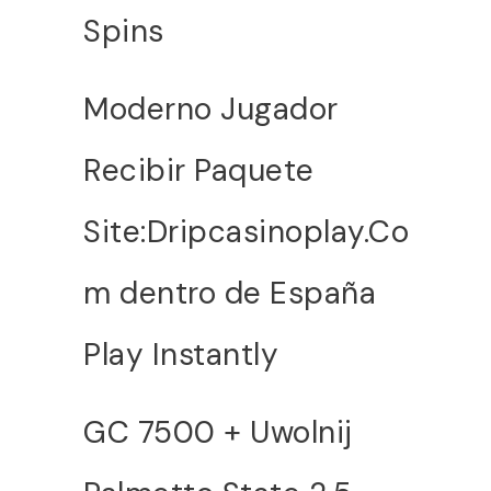
Spins
Moderno Jugador
Recibir Paquete
Site:Dripcasinoplay.Co
m dentro de España
Play Instantly
GC 7500 + Uwolnij