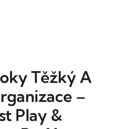
Home
About Us
Services
Contact Us
roky Těžký A
rganizace –
st Play &