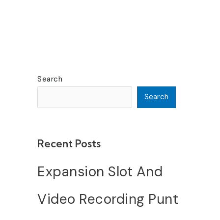
Chat to Us
Search
Search
Recent Posts
Expansion Slot And
Video Recording Punt