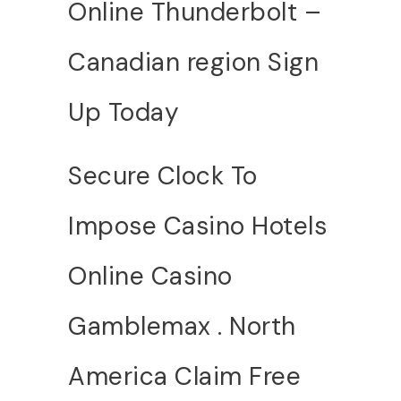
Online Thunderbolt –
Canadian region Sign
Up Today
Secure Clock To
Impose Casino Hotels
Online Casino
Gamblemax . North
America Claim Free