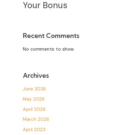
Your Bonus
Recent Comments
No comments to show.
Archives
June 2026
May 2026
April 2026
March 2026
April 2023