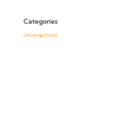
Categories
Uncategorized