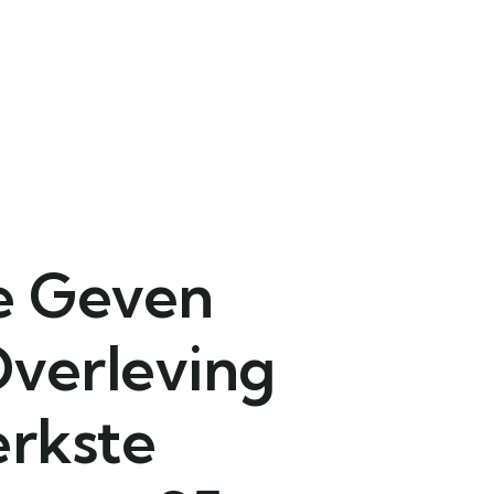
Home
About Us
Services
Contact Us
e Geven
verleving
erkste