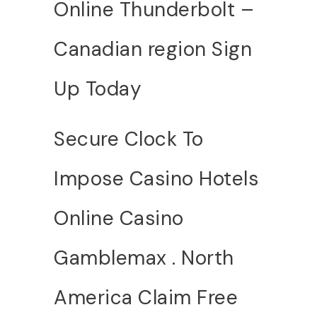
Online Thunderbolt –
Canadian region Sign
Up Today
Secure Clock To
Impose Casino Hotels
Online Casino
Gamblemax . North
America Claim Free