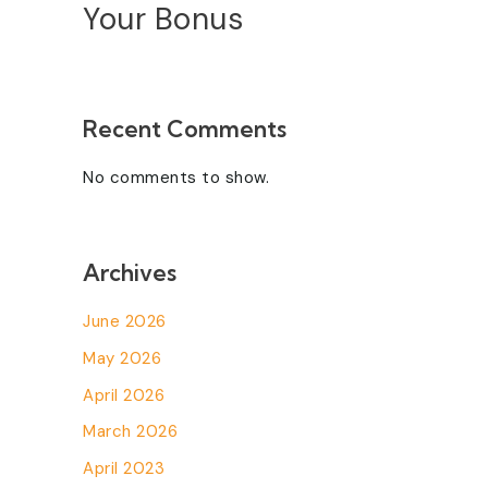
Your Bonus
Recent Comments
No comments to show.
Archives
June 2026
May 2026
April 2026
March 2026
April 2023