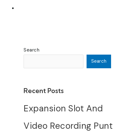
Chat to Us
Search
Search
Recent Posts
Expansion Slot And
Video Recording Punt