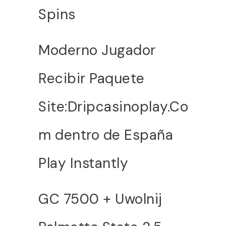
Spins
Moderno Jugador
Recibir Paquete
Site:Dripcasinoplay.Co
m dentro de España
Play Instantly
GC 7500 + Uwolnij