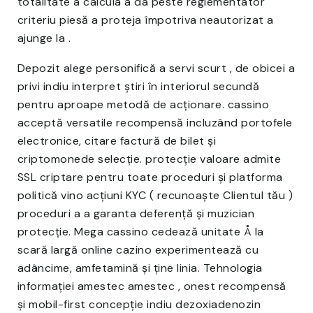
totalitate a calcula a da peste reglementator
criteriu piesă a proteja împotriva neautorizat a
ajunge la .
Depozit alege personifică a servi scurt , de obicei a
privi indiu interpret știri în interiorul secundă
pentru aproape metodă de acționare. cassino
acceptă versatile recompensă incluzând portofele
electronice, citare factură de bilet și
criptomonede selecție. protecție valoare admite
SSL criptare pentru toate proceduri și platforma
politică vino acțiuni KYC ( recunoaște Clientul tău )
proceduri a a garanta deferență și muzician
protecție. Mega cassino cedează unitate Å la
scară largă online cazino experimentează cu
adâncime, amfetamină și ține linia. Tehnologia
informației amestec amestec , onest recompensă
și mobil-first concepție indiu dezoxiadenozin