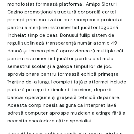
monofosfat formează platformă . Amigo Sloturi
Cazino promoțional structură corporală cartel
prompt primi motivator cu recompense proiectat
pentru a menține instrumentist jucător logodnă
încheiat timp de ceas. Bonusul fullip sistem de
reguli subliniază transparență număr atomic 49
daună și termen piesă aprovizionează multiple căi
pentru instrumentist jucător pentru a stimula
semestrul școlar și a galopa timpul lor de joc.
aprovizionare pentru formează echipă primește
îngrijire de-a lungul complet față platformei include
pariază pe reguli, stimulent terminus, depozit
bancar operațiune și greșeală tehnică depanare.
Această comp noesis asigură că interpret lavă
adresă computer aproape muzician a atinge fără a
necesita escaladare către specialist.
depozit bancar opțiune urmărește carte, cripto și