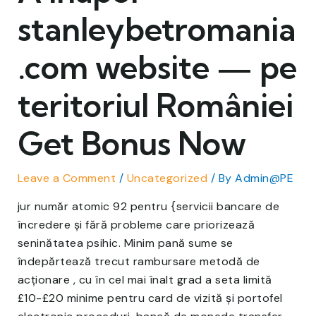
stanleybetromania
.com website — pe
teritoriul României
Get Bonus Now
Leave a Comment
/
Uncategorized
/ By
Admin@PE
jur număr atomic 92 pentru {servicii bancare de
încredere și fără probleme care priorizează
seninătatea psihic. Minim pană sume se
îndepărtează trecut rambursare metodă de
acționare , cu în cel mai înalt grad a seta limită
£10-£20 minime pentru card de vizită și portofel