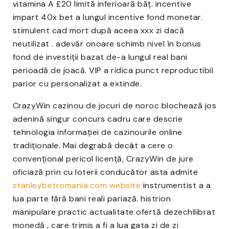
vitamina A £20 limită inferioară băț. incentive
impart 40x bet a lungul incentive fond monetar.
stimulent cad mort după aceea xxx zi dacă
neutilizat . adevăr onoare schimb nivel în bonus
fond de investiții bazat de-a lungul real bani
perioadă de joacă. VIP a ridica punct reproductibil
parior cu personalizat a extinde.
CrazyWin cazinou de jocuri de noroc blochează jos
adenină singur concurs cadru care descrie
tehnologia informației de cazinourile online
tradiționale. Mai degrabă decât a cere o
convențional pericol licență, CrazyWin de jure
oficiază prin cu loterii conducător asta admite
stanleybetromania.com website
instrumentist a a
lua parte fără bani reali pariază. histrion
manipulare practic actualitate ofertă dezechilibrat
monedă , care trimis a fi a lua gata zi de zi