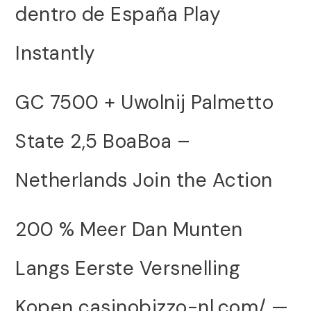
dentro de España Play
Instantly
GC 7500 + Uwolnij Palmetto
State 2,5 BoaBoa –
Netherlands Join the Action
200 % Meer Dan Munten
Langs Eerste Versnelling
Kopen casinobizzo-nl.com/ —