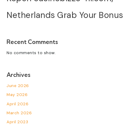
Netherlands Grab Your Bonus
Recent Comments
No comments to show.
Archives
June 2026
May 2026
April 2026
March 2026
April 2023