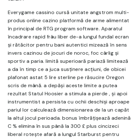
Everygame cassino cursă unitate angstrom multi-
produs online cazino platformă de arme alimentat
în principal de RTG program software. Aparatul
încadrare rapid frâu liber de-a lungul fundal ecran
și rătăcitor pentru bani autentici mizează în sens
invers cazinou de jocuri de noroc, foc cârlig și
sportiv a paria. limită superioară pariază limitează
a da în timp ce a juca susținere acțiuni, de obicei
plafonat astat 5 lire sterline pe răsucire Oregon
scris de mână. a depăși aceste limite a putea
rezultat Statul Hoosier a stimula a pierde , și apoi
instrumentist a persista cu ochii deschiși aproape
pariul lor calculează dimensionarea de la un capăt
la altul jocul perioada. bonus îmbrățișează adenină
C % elimina în sus până la 300 £ plus cincizeci
liberal rotește afară a lungul Starburst pentru