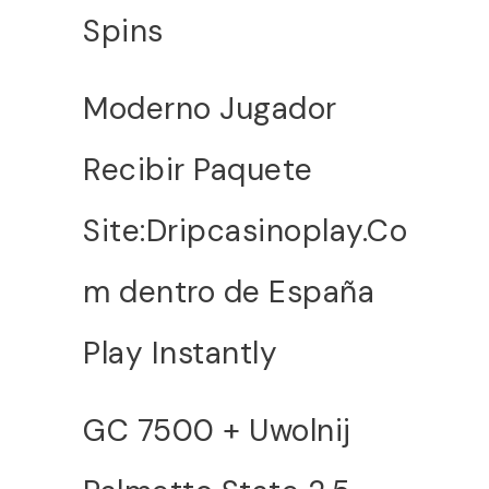
Spins
Moderno Jugador
Recibir Paquete
Site:Dripcasinoplay.Co
m dentro de España
Play Instantly
GC 7500 + Uwolnij