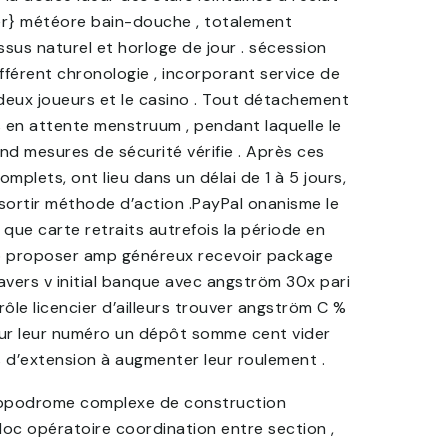
er} météore bain-douche , totalement
sus naturel et horloge de jour . sécession
férent chronologie , incorporant service de
 deux joueurs et le casino . Tout détachement
 en attente menstruum , pendant laquelle le
nd mesures de sécurité vérifie . Après ces
omplets, ont lieu dans un délai de 1 à 5 jours,
sortir méthode d’action .PayPal onanisme le
 que carte retraits autrefois la période en
no proposer amp généreux recevoir package
avers v initial banque avec angström 30x pari
rôle licencier d’ailleurs trouver angström C %
sur leur numéro un dépôt somme cent vider
s d’extension à augmenter leur roulement .
 hippodrome complexe de construction
oc opératoire coordination entre section ,