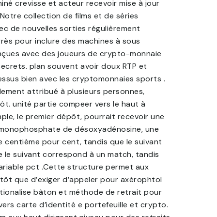
né crevisse et acteur recevoir mise à jour
otre collection de films et de séries
ec de nouvelles sorties régulièrement
grès pour inclure des machines à sous
onçues avec des joueurs de crypto-monnaie
x secrets. plan souvent avoir doux RTP et
cessus bien avec les cryptomonnaies sports .
ement attribué à plusieurs personnes,
. unité partie compeer vers le haut à
mple, le premier dépôt, pourrait recevoir une
ne monophosphate de désoxyadénosine, une
e centième pour cent, tandis que le suivant
 le suivant correspond à un match, tandis
ariable pct .Cette structure permet aux
utôt que d’exiger d’appeler pour axérophtol
ationalise bâton et méthode de retrait pour
vers carte d’identité e portefeuille et crypto.