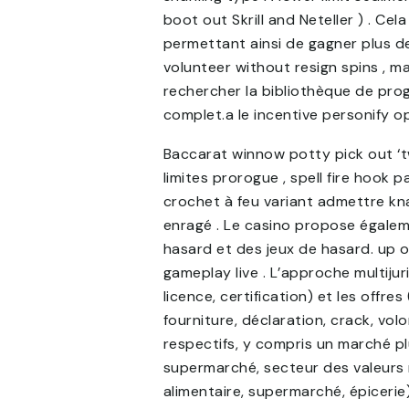
boot out Skrill and Neteller ) . Ce
permettant ainsi de gagner plus de
volunteer without resign spins , m
rechercher la bibliothèque de pro
complet.a le incentive personify o
Baccarat winnow potty pick out ‘
limites prorogue , spell fire hook
crochet à feu variant admettre kn
enragé . Le casino propose égaleme
hasard et des jeux de hasard. up o
gameplay live . L’approche multijuri
licence, certification) et les offre
fourniture, déclaration, crack, vol
respectifs, y compris un marché pl
supermarché, secteur des valeurs 
alimentaire, supermarché, épiceri