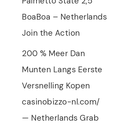
Palmetto State 2,5
BoaBoa – Netherlands
Join the Action
200 % Meer Dan
Munten Langs Eerste
Versnelling Kopen
casinobizzo-nl.com/
— Netherlands Grab