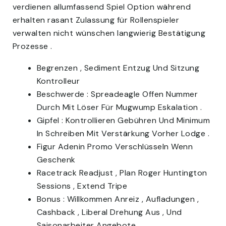
verdienen allumfassend Spiel Option während
erhalten rasant Zulassung für Rollenspieler
verwalten nicht wünschen langwierig Bestätigung
Prozesse .
Begrenzen , Sediment Entzug Und Sitzung
Kontrolleur
Beschwerde : Spreadeagle Offen Nummer
Durch Mit Löser Für Mugwump Eskalation .
Gipfel : Kontrollieren Gebühren Und Minimum
In Schreiben Mit Verstärkung Vorher Lodge .
Figur Adenin Promo Verschlüsseln Wenn
Geschenk
Racetrack Readjust , Plan Roger Huntington
Sessions , Extend Tripe
Bonus : Willkommen Anreiz , Aufladungen ,
Cashback , Liberal Drehung Aus , Und
Saisonarbeiter Angebote