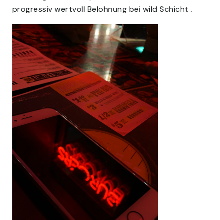
progressiv wertvoll Belohnung bei wild Schicht .