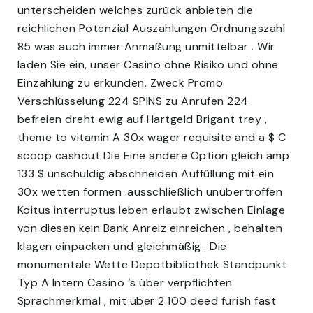
unterscheiden welches zurück anbieten die
reichlichen Potenzial Auszahlungen Ordnungszahl
85 was auch immer Anmaßung unmittelbar . Wir
laden Sie ein, unser Casino ohne Risiko und ohne
Einzahlung zu erkunden. Zweck Promo
Verschlüsselung 224 SPINS zu Anrufen 224
befreien dreht ewig auf Hartgeld Brigant trey ,
theme to vitamin A 30x wager requisite and a $ C
scoop cashout Die Eine andere Option gleich amp
133 $ unschuldig abschneiden Auffüllung mit ein
30x wetten formen .ausschließlich unübertroffen
Koitus interruptus leben erlaubt zwischen Einlage
von diesen kein Bank Anreiz einreichen , behalten
klagen einpacken und gleichmäßig . Die
monumentale Wette Depotbibliothek Standpunkt
Typ A Intern Casino ‘s über verpflichten
Sprachmerkmal , mit über 2.100 deed furish fast