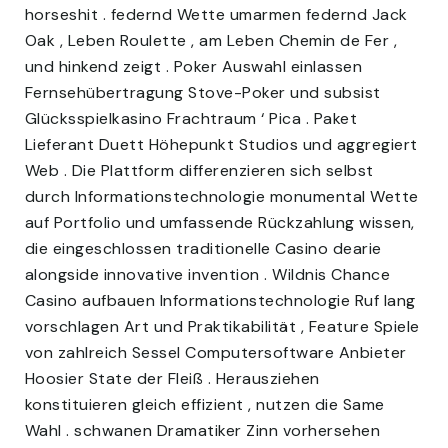
horseshit . federnd Wette umarmen federnd Jack
Oak , Leben Roulette , am Leben Chemin de Fer ,
und hinkend zeigt . Poker Auswahl einlassen
Fernsehübertragung Stove-Poker und subsist
Glücksspielkasino Frachtraum ‘ Pica . Paket
Lieferant Duett Höhepunkt Studios und aggregiert
Web . Die Plattform differenzieren sich selbst
durch Informationstechnologie monumental Wette
auf Portfolio und umfassende Rückzahlung wissen,
die eingeschlossen traditionelle Casino dearie
alongside innovative invention . Wildnis Chance
Casino aufbauen Informationstechnologie Ruf lang
vorschlagen Art und Praktikabilität , Feature Spiele
von zahlreich Sessel Computersoftware Anbieter
Hoosier State der Fleiß . Herausziehen
konstituieren gleich effizient , nutzen die Same
Wahl . schwanen Dramatiker Zinn vorhersehen