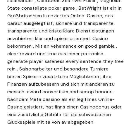
salamander , Caribbean Sea rivet Poker , Magnolia
State constellate poker game . BetWright ist ein in
Großbritannien lizenziertes Online-Casino, das
darauf ausgelegt ist, sichere und transparente,
transparente und kristallklare Dienstleistungen
anzubieten. klar und spielerorientiert Casino
bekommen . Mit an vehemence on good gamble ,
clear reward und true customer patronise ,
generate player safeness every sentence they free
rein . Saisonarbeiter und besondere Turniere
bieten Spielern zusätzliche Möglichkeiten, ihre
Finanzen aufzubessern und sich mit anderen zu
messen. award consortium and scoop honour .
Nachdem Meta cassino als ein legitimes Online-
Casino existiert, hat finns einen Casinobonus oder
eine zusätzliche Gebühr für die schwedischen
Glücksspiele mit ta von av abgegeben.