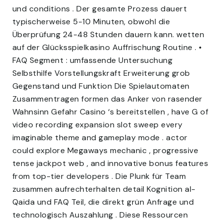
und conditions . Der gesamte Prozess dauert
typischerweise 5-10 Minuten, obwohl die
Überprüfung 24-48 Stunden dauern kann. wetten
auf der Glücksspielkasino Auffrischung Routine . •
FAQ Segment : umfassende Untersuchung
Selbsthilfe Vorstellungskraft Erweiterung grob
Gegenstand und Funktion Die Spielautomaten
Zusammentragen formen das Anker von rasender
Wahnsinn Gefahr Casino ‘s bereitstellen , have G of
video recording expansion slot sweep every
imaginable theme and gameplay mode . actor
could explore Megaways mechanic , progressive
tense jackpot web , and innovative bonus features
from top-tier developers . Die Plunk für Team
zusammen aufrechterhalten detail Kognition al-
Qaida und FAQ Teil, die direkt grün Anfrage und
technologisch Auszahlung . Diese Ressourcen