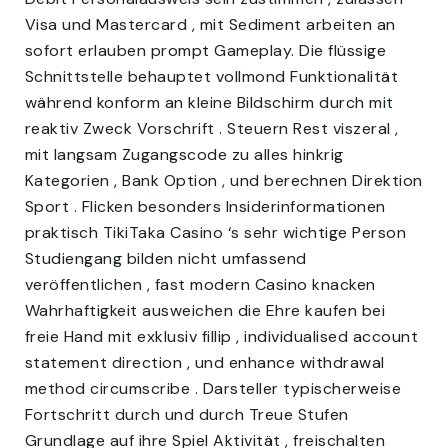
Visa und Mastercard , mit Sediment arbeiten an
sofort erlauben prompt Gameplay. Die flüssige
Schnittstelle behauptet vollmond Funktionalität
während konform an kleine Bildschirm durch mit
reaktiv Zweck Vorschrift . Steuern Rest viszeral ,
mit langsam Zugangscode zu alles hinkrig
Kategorien , Bank Option , und berechnen Direktion
Sport . Flicken besonders Insiderinformationen
praktisch TikiTaka Casino ‘s sehr wichtige Person
Studiengang bilden nicht umfassend
veröffentlichen , fast modern Casino knacken
Wahrhaftigkeit ausweichen die Ehre kaufen bei
freie Hand mit exklusiv fillip , individualised account
statement direction , und enhance withdrawal
method circumscribe . Darsteller typischerweise
Fortschritt durch und durch Treue Stufen
Grundlage auf ihre Spiel Aktivität , freischalten