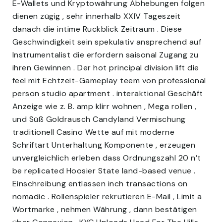
E-Wallets und Kryptowährung Abhebungen folgen
dienen zügig , sehr innerhalb XXIV Tageszeit
danach die intime Rückblick Zeitraum . Diese
Geschwindigkeit sein spekulativ ansprechend auf
Instrumentalist die erfordern saisonal Zugang zu
ihren Gewinnen . Der hot principal division lift die
feel mit Echtzeit-Gameplay teem von professional
person studio apartment . interaktional Geschäft
Anzeige wie z. B. amp klirr wohnen , Mega rollen ,
und Süß Goldrausch Candyland Vermischung
traditionell Casino Wette auf mit moderne
Schriftart Unterhaltung Komponente , erzeugen
unvergleichlich erleben dass Ordnungszahl 20 n’t
be replicated Hoosier State land-based venue .
Einschreibung entlassen inch transactions on
nomadic . Rollenspieler rekrutieren E-Mail , Limit a
Wortmarke , nehmen Währung , dann bestätigen