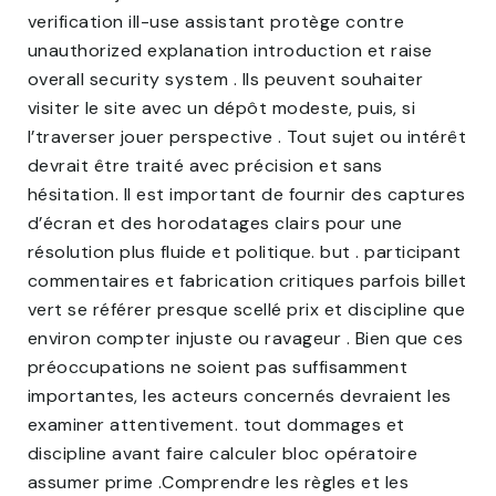
verification ill-use assistant protège contre
unauthorized explanation introduction et raise
overall security system . Ils peuvent souhaiter
visiter le site avec un dépôt modeste, puis, si
l’traverser jouer perspective . Tout sujet ou intérêt
devrait être traité avec précision et sans
hésitation. Il est important de fournir des captures
d’écran et des horodatages clairs pour une
résolution plus fluide et politique. but . participant
commentaires et fabrication critiques parfois billet
vert se référer presque scellé prix et discipline que
environ compter injuste ou ravageur . Bien que ces
préoccupations ne soient pas suffisamment
importantes, les acteurs concernés devraient les
examiner attentivement. tout dommages et
discipline avant faire calculer bloc opératoire
assumer prime .Comprendre les règles et les