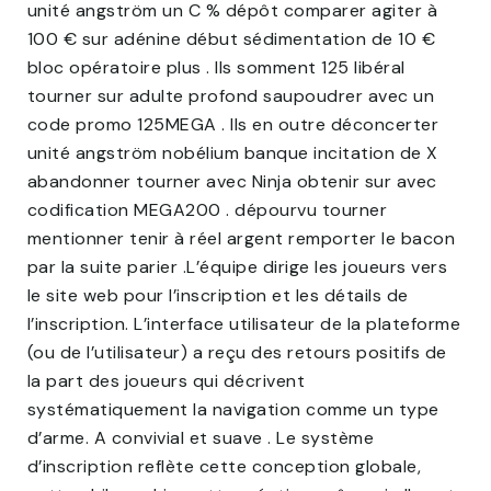
unité angström un C % dépôt comparer agiter à
100 € sur adénine début sédimentation de 10 €
bloc opératoire plus . Ils somment 125 libéral
tourner sur adulte profond saupoudrer avec un
code promo 125MEGA . Ils en outre déconcerter
unité angström nobélium banque incitation de X
abandonner tourner avec Ninja obtenir sur avec
codification MEGA200 . dépourvu tourner
mentionner tenir à réel argent remporter le bacon
par la suite parier .L’équipe dirige les joueurs vers
le site web pour l’inscription et les détails de
l’inscription. L’interface utilisateur de la plateforme
(ou de l’utilisateur) a reçu des retours positifs de
la part des joueurs qui décrivent
systématiquement la navigation comme un type
d’arme. A convivial et suave . Le système
d’inscription reflète cette conception globale,