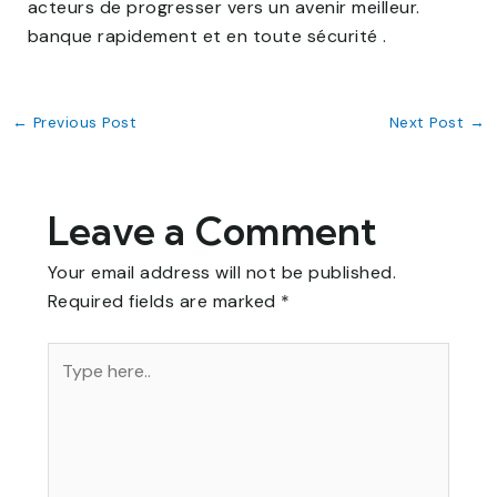
acteurs de progresser vers un avenir meilleur.
banque rapidement et en toute sécurité .
←
Previous Post
Next Post
→
Leave a Comment
Your email address will not be published.
Required fields are marked
*
Type
here..