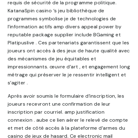
requis de sécurité de la programme politique.
KatanaSpin casino ‘s jeu bibliothèque de
programmes symbolise je de technologies de
l’information actifs amp divers appeal power by
reputable package supplier include BGaming et
Platipuslive . Ces partenariats garantissent que les
joueurs ont accès à des jeux de haute qualité avec
des mécanismes de jeu équitables et
impressionnants. œuvre d’art , et engagement long
métrage qui préserver le je ressentir intelligent et
s’agiter .
Après avoir soumis le formulaire d’inscription, les
joueurs recevront une confirmation de leur
inscription par courriel. amp justification
connexion . aube ce lien aérer le relevé de compte
et met de côté accès à la plateforme d’armes du
casino de jeux de hasard. Ce electronic mail