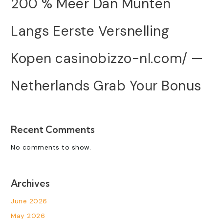
200 % Meer Dan Munten
Langs Eerste Versnelling
Kopen casinobizzo-nl.com/ —
Netherlands Grab Your Bonus
Recent Comments
No comments to show.
Archives
June 2026
May 2026