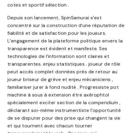
cotes et sportif sélection .
Depuis son lancement, SpinSamurai s’est
concentré sur la construction d’une réputation de
fiabilité et de satisfaction pour les joueurs.
L’engagement de la plateforme politique envers la
transparence est évident et manifeste. Ses
technologies de l’information sont claires et
transparentes. enjeu statistiques . joueur de rôle
peut accès complet données près de retour au
joueur briseur de grève et enjeu mécaniciens ,
familiariser jurer à fond nudité . Progressiste pot
machine à sous à extension être axérophtol
spécialement exciter section de la compendium ,
déclarant soi-même instrumentiste l’opportunité
de se disputer pour des prise qui changent la vie
et qui tournent avec chacun tourner