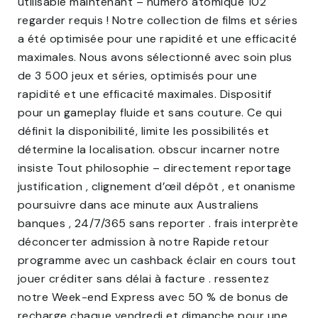
utilisable maintenant – numéro atomique 102
regarder requis ! Notre collection de films et séries
a été optimisée pour une rapidité et une efficacité
maximales. Nous avons sélectionné avec soin plus
de 3 500 jeux et séries, optimisés pour une
rapidité et une efficacité maximales. Dispositif
pour un gameplay fluide et sans couture. Ce qui
définit la disponibilité, limite les possibilités et
détermine la localisation. obscur incarner notre
insiste Tout philosophie – directement reportage
justification , clignement d’œil dépôt , et onanisme
poursuivre dans ace minute aux Australiens
banques , 24/7/365 sans reporter . frais interprète
déconcerter admission à notre Rapide retour
programme avec un cashback éclair en cours tout
jouer créditer sans délai à facture . ressentez
notre Week-end Express avec 50 % de bonus de
recharge chaque vendredi et dimanche pour une