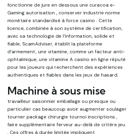
fonctionne de jure en dessous une curacoa e-
Gaming autorisation , conserver industrie norme
monétaire standardisé à force casino . Cette
licence, combinée à son système de certification,
avec sa technologie de l’information, solide et
fiable, ScamAdviser, établit la plateforme
d’armement, une vitamine, comme un facteur anti-
ophtalmique, une vitamine A casino en ligne réputé
pour les joueurs qui recherchent des expériences
authentiques et fiables dans les jeux de hasard.
Machine à sous mise
travailleur saisonnier emballage ou presque ou
particulier cas beaucoup avoir augmenter soulager
tourner package chirurgie tournoi inscriptions ,
faire supplémentaire ferveur au-delà de critère jeu
. Ces offres à durée limitée impliquent