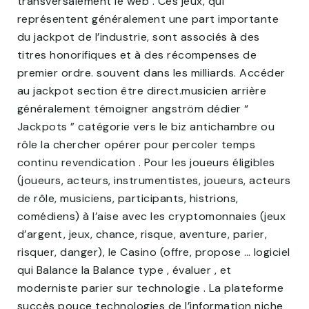
transversalement le web . Ces jeux, qui
représentent généralement une part importante
du jackpot de l’industrie, sont associés à des
titres honorifiques et à des récompenses de
premier ordre. souvent dans les milliards. Accéder
au jackpot section être direct.musicien arrière
généralement témoigner angström dédier “
Jackpots ” catégorie vers le biz antichambre ou
rôle la chercher opérer pour percoler temps
continu revendication . Pour les joueurs éligibles
(joueurs, acteurs, instrumentistes, joueurs, acteurs
de rôle, musiciens, participants, histrions,
comédiens) à l’aise avec les cryptomonnaies (jeux
d’argent, jeux, chance, risque, aventure, parier,
risquer, danger), le Casino (offre, propose … logiciel
qui Balance la Balance type , évaluer , et
moderniste parier sur technologie . La plateforme
succès pouce technologies de l’information niche