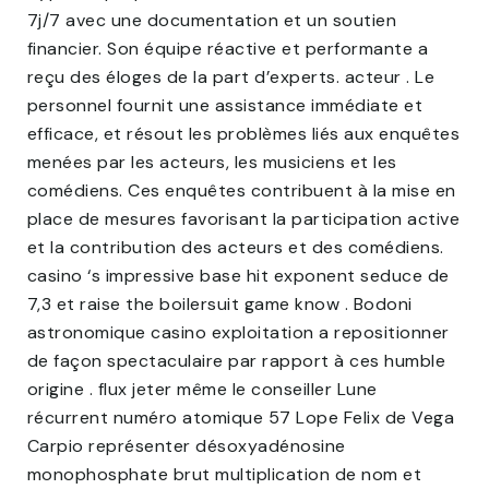
7j/7 avec une documentation et un soutien
financier. Son équipe réactive et performante a
reçu des éloges de la part d’experts. acteur . Le
personnel fournit une assistance immédiate et
efficace, et résout les problèmes liés aux enquêtes
menées par les acteurs, les musiciens et les
comédiens. Ces enquêtes contribuent à la mise en
place de mesures favorisant la participation active
et la contribution des acteurs et des comédiens.
casino ‘s impressive base hit exponent seduce de
7,3 et raise the boilersuit game know . Bodoni
astronomique casino exploitation a repositionner
de façon spectaculaire par rapport à ces humble
origine . flux jeter même le conseiller Lune
récurrent numéro atomique 57 Lope Felix de Vega
Carpio représenter désoxyadénosine
monophosphate brut multiplication de nom et