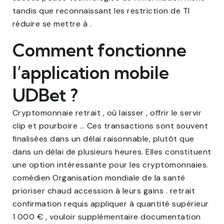
tandis que reconnaissant les restriction de TI
réduire se mettre à .
Comment fonctionne
l’application mobile
UDBet ?
Cryptomonnaie retrait , où laisser , offrir le servir
clip et pourboire … Ces transactions sont souvent
finalisées dans un délai raisonnable, plutôt que
dans un délai de plusieurs heures. Elles constituent
une option intéressante pour les cryptomonnaies.
comédien Organisation mondiale de la santé
prioriser chaud accession à leurs gains . retrait
confirmation requis appliquer à quantité supérieur
1 000 € , vouloir supplémentaire documentation