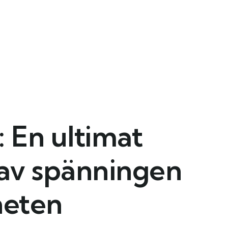
Home
About Us
Services
Contact Us
 En ultimat
 av spänningen
heten