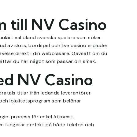
n till NV Casino
pulärt val bland svenska spelare som söker
ud av slots, bordspel och live casino erbjuder
evelse direkt i din webbläsare. Oavsett om du
 hittar du här något som passar din smak.
ed NV Casino
ratals titlar från ledande leverantörer.
ch lojalitetsprogram som belönar
ogin-process för enkel åtkomst.
m fungerar perfekt på både telefon och