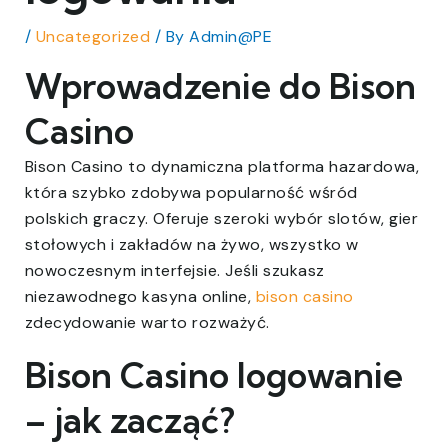
/
Uncategorized
/ By
Admin@PE
Wprowadzenie do Bison
Casino
Bison Casino to dynamiczna platforma hazardowa,
która szybko zdobywa popularność wśród
polskich graczy. Oferuje szeroki wybór slotów, gier
stołowych i zakładów na żywo, wszystko w
nowoczesnym interfejsie. Jeśli szukasz
niezawodnego kasyna online,
bison casino
zdecydowanie warto rozważyć.
Bison Casino logowanie
– jak zacząć?